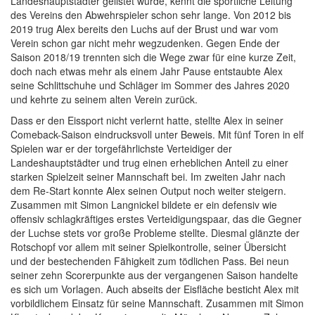
Landeshauptstädter gelistet wurde, kennt die sportliche Leitung
des Vereins den Abwehrspieler schon sehr lange. Von 2012 bis
2019 trug Alex bereits den Luchs auf der Brust und war vom
Verein schon gar nicht mehr wegzudenken. Gegen Ende der
Saison 2018/19 trennten sich die Wege zwar für eine kurze Zeit,
doch nach etwas mehr als einem Jahr Pause entstaubte Alex
seine Schlittschuhe und Schläger im Sommer des Jahres 2020
und kehrte zu seinem alten Verein zurück.
Dass er den Eissport nicht verlernt hatte, stellte Alex in seiner
Comeback-Saison eindrucksvoll unter Beweis. Mit fünf Toren in elf
Spielen war er der torgefährlichste Verteidiger der
Landeshauptstädter und trug einen erheblichen Anteil zu einer
starken Spielzeit seiner Mannschaft bei. Im zweiten Jahr nach
dem Re-Start konnte Alex seinen Output noch weiter steigern.
Zusammen mit Simon Langnickel bildete er ein defensiv wie
offensiv schlagkräftiges erstes Verteidigungspaar, das die Gegner
der Luchse stets vor große Probleme stellte. Diesmal glänzte der
Rotschopf vor allem mit seiner Spielkontrolle, seiner Übersicht
und der bestechenden Fähigkeit zum tödlichen Pass. Bei neun
seiner zehn Scorerpunkte aus der vergangenen Saison handelte
es sich um Vorlagen. Auch abseits der Eisfläche besticht Alex mit
vorbildlichem Einsatz für seine Mannschaft. Zusammen mit Simon