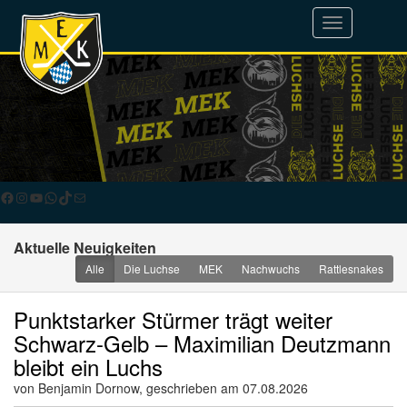
Toggle
navigation
Facebook
Instagram
YouTube
WhatsApp
TikTok
E-Mail
Aktuelle Neuigkeiten
Alle
Die Luchse
MEK
Nachwuchs
Rattlesnakes
Punktstarker Stürmer trägt weiter
Schwarz-Gelb – Maximilian Deutzmann
bleibt ein Luchs
von Benjamin Dornow, geschrieben am 07.08.2026