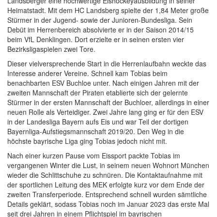
Landsberger eine hochwertige Eishockeyausbildung in seiner
Heimatstadt. Mit dem HC Landsberg spielte der 1,84 Meter große
Stürmer in der Jugend- sowie der Junioren-Bundesliga. Sein
Debüt im Herrenbereich absolvierte er in der Saison 2014/15
beim VfL Denklingen. Dort erzielte er in seinen ersten vier
Bezirksligaspielen zwei Tore.
Dieser vielversprechende Start in die Herrenlaufbahn weckte das
Interesse anderer Vereine. Schnell kam Tobias beim
benachbarten ESV Buchloe unter. Nach einigen Jahren mit der
zweiten Mannschaft der Piraten etablierte sich der gelernte
Stürmer in der ersten Mannschaft der Buchloer, allerdings in einer
neuen Rolle als Verteidiger. Zwei Jahre lang ging er für den ESV
in der Landesliga Bayern aufs Eis und war Teil der dortigen
Bayernliga-Aufstiegsmannschaft 2019/20. Den Weg in die
höchste bayrische Liga ging Tobias jedoch nicht mit.
Nach einer kurzen Pause vom Eissport packte Tobias im
vergangenen Winter die Lust, in seinem neuen Wohnort München
wieder die Schlittschuhe zu schnüren. Die Kontaktaufnahme mit
der sportlichen Leitung des MEK erfolgte kurz vor dem Ende der
zweiten Transferperiode. Entsprechend schnell wurden sämtliche
Details geklärt, sodass Tobias noch im Januar 2023 das erste Mal
seit drei Jahren in einem Pflichtspiel im bayrischen