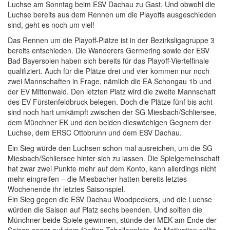
Luchse am Sonntag beim ESV Dachau zu Gast. Und obwohl die
Luchse bereits aus dem Rennen um die Playoffs ausgeschieden
sind, geht es noch um viel!
Das Rennen um die Playoff-Plätze ist in der Bezirksligagruppe 3
bereits entschieden. Die Wanderers Germering sowie der ESV
Bad Bayersoien haben sich bereits für das Playoff-Viertelfinale
qualifiziert. Auch für die Plätze drei und vier kommen nur noch
zwei Mannschaften in Frage, nämlich die EA Schongau 1b und
der EV Mittenwald. Den letzten Platz wird die zweite Mannschaft
des EV Fürstenfeldbruck belegen. Doch die Plätze fünf bis acht
sind noch hart umkämpft zwischen der SG Miesbach/Schliersee,
dem Münchner EK und den beiden dieswöchigen Gegnern der
Luchse, dem ERSC Ottobrunn und dem ESV Dachau.
Ein Sieg würde den Luchsen schon mal ausreichen, um die SG
Miesbach/Schliersee hinter sich zu lassen. Die Spielgemeinschaft
hat zwar zwei Punkte mehr auf dem Konto, kann allerdings nicht
mehr eingreifen – die Miesbacher hatten bereits letztes
Wochenende ihr letztes Saisonspiel.
Ein Sieg gegen die ESV Dachau Woodpeckers, und die Luchse
würden die Saison auf Platz sechs beenden. Und sollten die
Münchner beide Spiele gewinnen, stünde der MEK am Ende der