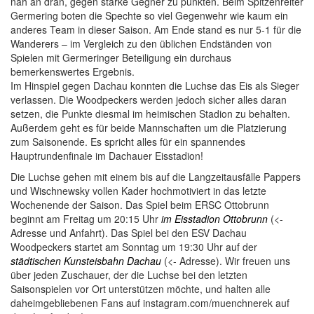
nah an dran, gegen starke Gegner zu punkten. Beim Spitzenreiter
Germering boten die Spechte so viel Gegenwehr wie kaum ein
anderes Team in dieser Saison. Am Ende stand es nur 5-1 für die
Wanderers – im Vergleich zu den üblichen Endständen von
Spielen mit Germeringer Beteiligung ein durchaus
bemerkenswertes Ergebnis.
Im Hinspiel gegen Dachau konnten die Luchse das Eis als Sieger
verlassen. Die Woodpeckers werden jedoch sicher alles daran
setzen, die Punkte diesmal im heimischen Stadion zu behalten.
Außerdem geht es für beide Mannschaften um die Platzierung
zum Saisonende. Es spricht alles für ein spannendes
Hauptrundenfinale im Dachauer Eisstadion!
Die Luchse gehen mit einem bis auf die Langzeitausfälle Pappers
und Wischnewsky vollen Kader hochmotiviert in das letzte
Wochenende der Saison. Das Spiel beim ERSC Ottobrunn
beginnt am Freitag um 20:15 Uhr
im Eisstadion Ottobrunn
(<-
Adresse und Anfahrt). Das Spiel bei den ESV Dachau
Woodpeckers startet am Sonntag um 19:30 Uhr auf der
städtischen Kunsteisbahn Dachau
(<- Adresse). Wir freuen uns
über jeden Zuschauer, der die Luchse bei den letzten
Saisonspielen vor Ort unterstützen möchte, und halten alle
daheimgebliebenen Fans auf instagram.com/muenchnerek auf