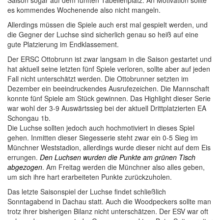
Saison sogar auf dem fünften Tabellenplatz. An Motivation sollte
es kommendes Wochenende also nicht mangeln.
Allerdings müssen die Spiele auch erst mal gespielt werden, und
die Gegner der Luchse sind sicherlich genau so heiß auf eine
gute Platzierung im Endklassement.
Der ERSC Ottobrunn ist zwar langsam in die Saison gestartet und
hat aktuell seine letzten fünf Spiele verloren, sollte aber auf jeden
Fall nicht unterschätzt werden. Die Ottobrunner setzten im
Dezember ein beeindruckendes Ausrufezeichen. Die Mannschaft
konnte fünf Spiele am Stück gewinnen. Das Highlight dieser Serie
war wohl der 3-9 Auswärtssieg bei der aktuell Drittplatzierten EA
Schongau 1b.
Die Luchse sollten jedoch auch hochmotiviert in dieses Spiel
gehen. Inmitten dieser Siegesserie steht zwar ein 0-5 Sieg im
Münchner Weststadion, allerdings wurde dieser nicht auf dem Eis
errungen.
Den Luchsen wurden die Punkte am grünen Tisch
abgezogen
. Am Freitag werden die Münchner also alles geben,
um sich ihre hart erarbeiteten Punkte zurückzuholen.
Das letzte Saisonspiel der Luchse findet schließlich
Sonntagabend in Dachau statt. Auch die Woodpeckers sollte man
trotz ihrer bisherigen Bilanz nicht unterschätzen. Der ESV war oft