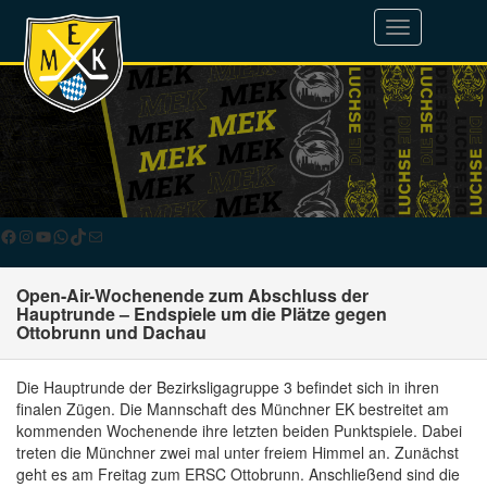
Toggle
navigation
Facebook
Instagram
YouTube
WhatsApp
TikTok
E-Mail
Open-Air-Wochenende zum Abschluss der
Hauptrunde – Endspiele um die Plätze gegen
Ottobrunn und Dachau
Die Hauptrunde der Bezirksligagruppe 3 befindet sich in ihren
finalen Zügen. Die Mannschaft des Münchner EK bestreitet am
kommenden Wochenende ihre letzten beiden Punktspiele. Dabei
treten die Münchner zwei mal unter freiem Himmel an. Zunächst
geht es am Freitag zum ERSC Ottobrunn. Anschließend sind die