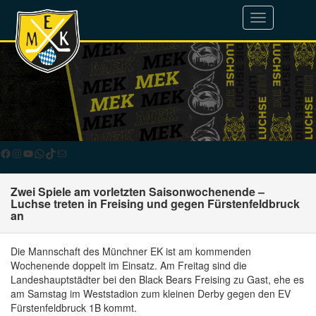
Toggle
navigation
Facebook
Instagram
YouTube
WhatsApp
TikTok
E-Mail
Zwei Spiele am vorletzten Saisonwochenende –
Luchse treten in Freising und gegen Fürstenfeldbruck
an
Die Mannschaft des Münchner EK ist am kommenden
Wochenende doppelt im Einsatz. Am Freitag sind die
Landeshauptstädter bei den Black Bears Freising zu Gast, ehe es
am Samstag im Weststadion zum kleinen Derby gegen den EV
Fürstenfeldbruck 1B kommt.