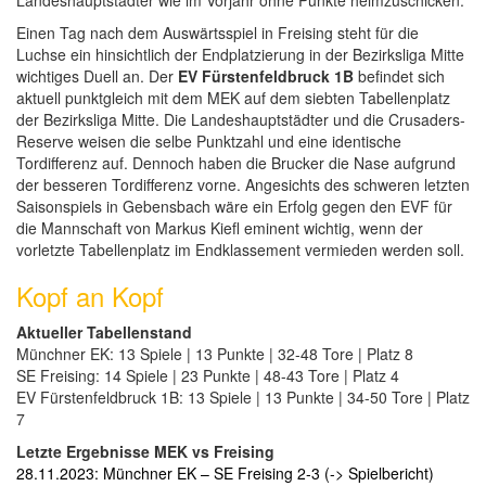
Landeshauptstädter wie im Vorjahr ohne Punkte heimzuschicken.
Einen Tag nach dem Auswärtsspiel in Freising steht für die
Luchse ein hinsichtlich der Endplatzierung in der Bezirksliga Mitte
wichtiges Duell an. Der
EV Fürstenfeldbruck 1B
befindet sich
aktuell punktgleich mit dem MEK auf dem siebten Tabellenplatz
der Bezirksliga Mitte. Die Landeshauptstädter und die Crusaders-
Reserve weisen die selbe Punktzahl und eine identische
Tordifferenz auf. Dennoch haben die Brucker die Nase aufgrund
der besseren Tordifferenz vorne. Angesichts des schweren letzten
Saisonspiels in Gebensbach wäre ein Erfolg gegen den EVF für
die Mannschaft von Markus Kiefl eminent wichtig, wenn der
vorletzte Tabellenplatz im Endklassement vermieden werden soll.
Kopf an Kopf
Aktueller Tabellenstand
Münchner EK: 13 Spiele | 13 Punkte | 32-48 Tore | Platz 8
SE Freising: 14 Spiele | 23 Punkte | 48-43 Tore | Platz 4
EV Fürstenfeldbruck 1B: 13 Spiele | 13 Punkte | 34-50 Tore | Platz
7
Letzte Ergebnisse MEK vs Freising
28.11.2023: Münchner EK – SE Freising 2-3 (-> Spielbericht)