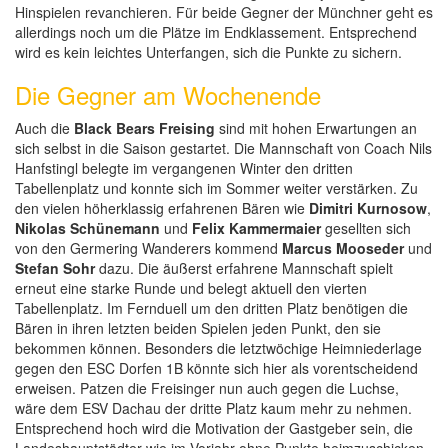
Hinspielen revanchieren. Für beide Gegner der Münchner geht es
allerdings noch um die Plätze im Endklassement. Entsprechend
wird es kein leichtes Unterfangen, sich die Punkte zu sichern.
Die Gegner am Wochenende
Auch die
Black Bears Freising
sind mit hohen Erwartungen an
sich selbst in die Saison gestartet. Die Mannschaft von Coach Nils
Hanfstingl belegte im vergangenen Winter den dritten
Tabellenplatz und konnte sich im Sommer weiter verstärken. Zu
den vielen höherklassig erfahrenen Bären wie
Dimitri Kurnosow
,
Nikolas Schünemann
und
Felix Kammermaier
gesellten sich
von den Germering Wanderers kommend
Marcus Mooseder
und
Stefan Sohr
dazu. Die äußerst erfahrene Mannschaft spielt
erneut eine starke Runde und belegt aktuell den vierten
Tabellenplatz. Im Fernduell um den dritten Platz benötigen die
Bären in ihren letzten beiden Spielen jeden Punkt, den sie
bekommen können. Besonders die letztwöchige Heimniederlage
gegen den ESC Dorfen 1B könnte sich hier als vorentscheidend
erweisen. Patzen die Freisinger nun auch gegen die Luchse,
wäre dem ESV Dachau der dritte Platz kaum mehr zu nehmen.
Entsprechend hoch wird die Motivation der Gastgeber sein, die