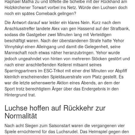
Raphael Matha zu und löffelte die Scheibe mit der Rückhand am
Holzkirchener Torwart vorbei ins Netz. Würde den Luchsen doch
noch ein spätes Comeback gelingen?
Die Antwort darauf war leider ein klares Nein. Kurz nach dem
Anschlusstreffer landete Alex van gen Hassend auf der Strafbank,
sodass die Gastgeber zwei Minuten lang mit Verteidigen
beschäftigt waren. Nach der überstandenen Strafe hatte Yehor
Vinnytskyi einen Alleingang und damit die Gelegenheit, seine
Mannschaft noch etwas näher heranzubringen. Yehor wurde
jedoch ungeahndet von hinten von mehreren Stöcken gestört und
nach einer anschließenden Keilerei mitsamt seines
Sparringpartners im ESC-Trikot mit einer drei Minuten vor Abpfiff
kleinlich erscheinenden Spieldauerstrafe vom Platz gestellt. Es
war die letzte sehenswerte Aktion eines Abends, an dem der
Sport trotz berechtigtem Ärger über das Endergebnis in den
Hintergrund trat.
Luchse hoffen auf Rückkehr zur
Normalität
Nach acht Siegen zum Saisonstart waren die vergangenen vier
Spiele ernüchternd für das Luchsrudel. Das Heimspiel gegen den