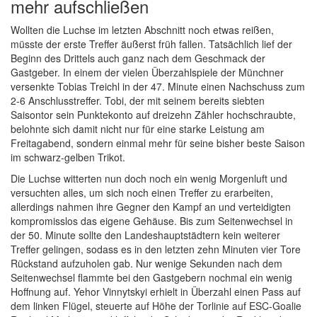
mehr aufschließen
Wollten die Luchse im letzten Abschnitt noch etwas reißen,
müsste der erste Treffer äußerst früh fallen. Tatsächlich lief der
Beginn des Drittels auch ganz nach dem Geschmack der
Gastgeber. In einem der vielen Überzahlspiele der Münchner
versenkte Tobias Treichl in der 47. Minute einen Nachschuss zum
2-6 Anschlusstreffer. Tobi, der mit seinem bereits siebten
Saisontor sein Punktekonto auf dreizehn Zähler hochschraubte,
belohnte sich damit nicht nur für eine starke Leistung am
Freitagabend, sondern einmal mehr für seine bisher beste Saison
im schwarz-gelben Trikot.
Die Luchse witterten nun doch noch ein wenig Morgenluft und
versuchten alles, um sich noch einen Treffer zu erarbeiten,
allerdings nahmen ihre Gegner den Kampf an und verteidigten
kompromisslos das eigene Gehäuse. Bis zum Seitenwechsel in
der 50. Minute sollte den Landeshauptstädtern kein weiterer
Treffer gelingen, sodass es in den letzten zehn Minuten vier Tore
Rückstand aufzuholen gab. Nur wenige Sekunden nach dem
Seitenwechsel flammte bei den Gastgebern nochmal ein wenig
Hoffnung auf. Yehor Vinnytskyi erhielt in Überzahl einen Pass auf
dem linken Flügel, steuerte auf Höhe der Torlinie auf ESC-Goalie