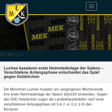
Toggle
navigation
Facebook
Instagram
YouTube
WhatsApp
TikTok
E-Mail
Luchse kassieren erste Heimniederlage der Saison –
Verschlafene Anfangsphase entscheidet das Spiel
gegen Holzkirchen
Die Münchner Luchse mussten am vergangenen Wochenende
ihre erste Heimniederlage der Saison 2024/25 einstecken. Gegen
den ESC Holzkirchen zogen die Landeshauptstädter nach einer
verschlafenen Anfangsphase mit 3-6 (1-4, 0-2, 2-0) den
Kürzeren.