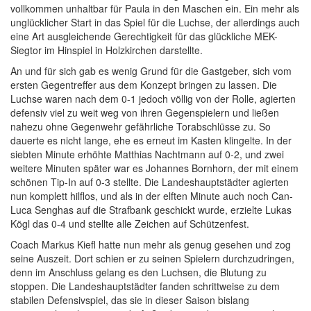
vollkommen unhaltbar für Paula in den Maschen ein. Ein mehr als
unglücklicher Start in das Spiel für die Luchse, der allerdings auch
eine Art ausgleichende Gerechtigkeit für das glückliche MEK-
Siegtor im Hinspiel in Holzkirchen darstellte.
An und für sich gab es wenig Grund für die Gastgeber, sich vom
ersten Gegentreffer aus dem Konzept bringen zu lassen. Die
Luchse waren nach dem 0-1 jedoch völlig von der Rolle, agierten
defensiv viel zu weit weg von ihren Gegenspielern und ließen
nahezu ohne Gegenwehr gefährliche Torabschlüsse zu. So
dauerte es nicht lange, ehe es erneut im Kasten klingelte. In der
siebten Minute erhöhte Matthias Nachtmann auf 0-2, und zwei
weitere Minuten später war es Johannes Bornhorn, der mit einem
schönen Tip-In auf 0-3 stellte. Die Landeshauptstädter agierten
nun komplett hilflos, und als in der elften Minute auch noch Can-
Luca Senghas auf die Strafbank geschickt wurde, erzielte Lukas
Kögl das 0-4 und stellte alle Zeichen auf Schützenfest.
Coach Markus Kiefl hatte nun mehr als genug gesehen und zog
seine Auszeit. Dort schien er zu seinen Spielern durchzudringen,
denn im Anschluss gelang es den Luchsen, die Blutung zu
stoppen. Die Landeshauptstädter fanden schrittweise zu dem
stabilen Defensivspiel, das sie in dieser Saison bislang