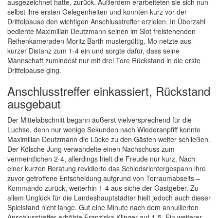
ausgezeichnet hatte, zurück. Außerdem erarbeiteten sie sich nun
selbst ihre ersten Gelegenheiten und konnten kurz vor der
Drittelpause den wichtigen Anschlusstreffer erzielen. In Überzahl
bediente Maximilian Deutzmann seinen im Slot freistehenden
Reihenkameraden Moritz Barth mustergültig. Mo netzte aus
kurzer Distanz zum 1-4 ein und sorgte dafür, dass seine
Mannschaft zumindest nur mit drei Tore Rückstand in die erste
Drittelpause ging.
Anschlusstreffer einkassiert, Rückstand
ausgebaut
Der Mittelabschnitt begann äußerst vielversprechend für die
Luchse, denn nur wenige Sekunden nach Wiederanpfiff konnte
Maximilian Deutzmann die Lücke zu den Gästen weiter schließen.
Der Kölsche Jung verwandelte einen Nachschuss zum
vermeintlichen 2-4, allerdings hielt die Freude nur kurz. Nach
einer kurzen Beratung revidierte das Schiedsrichtergespann ihre
zuvor getroffene Entscheidung aufgrund von Torraumabseits –
Kommando zurück, weiterhin 1-4 aus siche der Gastgeber. Zu
allem Unglück für die Landeshauptstädter hielt jedoch auch dieser
Spielstand nicht lange. Gut eine Minute nach dem annullierten
Anschlusstreffer erhöhte Franziska Klinger auf 1-5. Ein weiterer