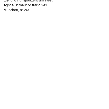
Eis- und Funsportzentrum West
Agnes-Bernauer-Straße 241
München
,
81241