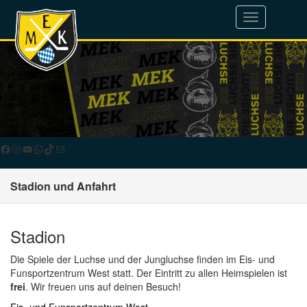
Toggle
navigation
Facebook
Instagram
YouTube
WhatsApp
TikTok
E-Mail
Stadion und Anfahrt
Stadion
Die Spiele der Luchse und der Jungluchse finden im Eis- und
Funsportzentrum West statt. Der Eintritt zu allen Heimspielen ist
frei
. Wir freuen uns auf deinen Besuch!