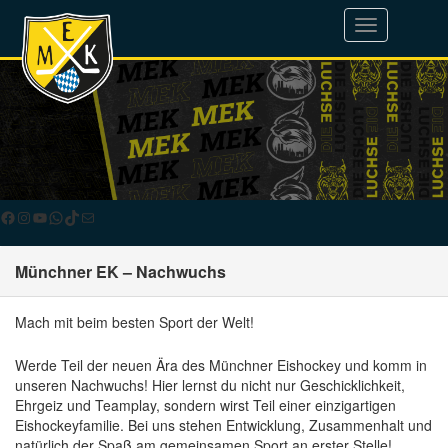
Toggle
navigation
Facebook
Instagram
YouTube
WhatsApp
TikTok
E-Mail
Münchner EK – Nachwuchs
Mach mit beim besten Sport der Welt!
Werde Teil der neuen Ära des Münchner Eishockey und komm in
unseren Nachwuchs! Hier lernst du nicht nur Geschicklichkeit,
Ehrgeiz und Teamplay, sondern wirst Teil einer einzigartigen
Eishockeyfamilie. Bei uns stehen Entwicklung, Zusammenhalt und
natürlich der Spaß am gemeinsamen Sport an erster Stelle!