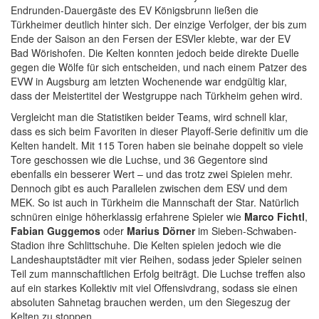
Endrunden-Dauergäste des EV Königsbrunn ließen die
Türkheimer deutlich hinter sich. Der einzige Verfolger, der bis zum
Ende der Saison an den Fersen der ESVler klebte, war der EV
Bad Wörishofen. Die Kelten konnten jedoch beide direkte Duelle
gegen die Wölfe für sich entscheiden, und nach einem Patzer des
EVW in Augsburg am letzten Wochenende war endgültig klar,
dass der Meistertitel der Westgruppe nach Türkheim gehen wird.
Vergleicht man die Statistiken beider Teams, wird schnell klar,
dass es sich beim Favoriten in dieser Playoff-Serie definitiv um die
Kelten handelt. Mit 115 Toren haben sie beinahe doppelt so viele
Tore geschossen wie die Luchse, und 36 Gegentore sind
ebenfalls ein besserer Wert – und das trotz zwei Spielen mehr.
Dennoch gibt es auch Parallelen zwischen dem ESV und dem
MEK. So ist auch in Türkheim die Mannschaft der Star. Natürlich
schnüren einige höherklassig erfahrene Spieler wie
Marco Fichtl
,
Fabian Guggemos
oder
Marius Dörner
im Sieben-Schwaben-
Stadion ihre Schlittschuhe. Die Kelten spielen jedoch wie die
Landeshauptstädter mit vier Reihen, sodass jeder Spieler seinen
Teil zum mannschaftlichen Erfolg beiträgt. Die Luchse treffen also
auf ein starkes Kollektiv mit viel Offensivdrang, sodass sie einen
absoluten Sahnetag brauchen werden, um den Siegeszug der
Kelten zu stoppen.