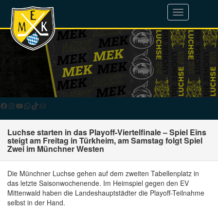
Toggle
navigation
Facebook
Instagram
YouTube
WhatsApp
TikTok
E-Mail
Luchse starten in das Playoff-Viertelfinale – Spiel Eins
steigt am Freitag in Türkheim, am Samstag folgt Spiel
Zwei im Münchner Westen
Die Münchner Luchse gehen auf dem zweiten Tabellenplatz in
das letzte Saisonwochenende. Im Heimspiel gegen den EV
Mittenwald haben die Landeshauptstädter die Playoff-Teilnahme
selbst in der Hand.