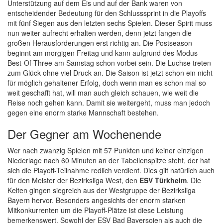
Unterstützung auf dem Eis und auf der Bank waren von
entscheidender Bedeutung für den Schlusssprint in die Playoffs
mit fünf Siegen aus den letzten sechs Spielen. Dieser Spirit muss
nun weiter aufrecht erhalten werden, denn jetzt fangen die
großen Herausforderungen erst richtig an. Die Postseason
beginnt am morgigen Freitag und kann aufgrund des Modus
Best-Of-Three am Samstag schon vorbei sein. Die Luchse treten
zum Glück ohne viel Druck an. Die Saison ist jetzt schon ein nicht
für möglich gehaltener Erfolg, doch wenn man es schon mal so
weit geschafft hat, will man auch gleich schauen, wie weit die
Reise noch gehen kann. Damit sie weitergeht, muss man jedoch
gegen eine enorm starke Mannschaft bestehen.
Der Gegner am Wochenende
Wer nach zwanzig Spielen mit 57 Punkten und keiner einzigen
Niederlage nach 60 Minuten an der Tabellenspitze steht, der hat
sich die Playoff-Teilnahme redlich verdient. Dies gilt natürlich auch
für den Meister der Bezirksliga West, den
ESV Türkheim
. Die
Kelten gingen siegreich aus der Westgruppe der Bezirksliga
Bayern hervor. Besonders angesichts der enorm starken
Mitkonkurrenten um die Playoff-Plätze ist diese Leistung
bemerkenswert. Sowohl der ESV Bad Bayersoien als auch die