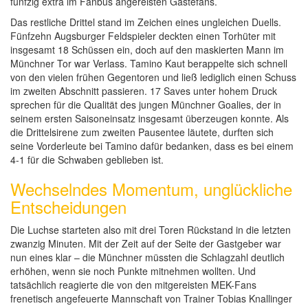
fünfzig extra im Fanbus angereisten Gästefans.
Das restliche Drittel stand im Zeichen eines ungleichen Duells.
Fünfzehn Augsburger Feldspieler deckten einen Torhüter mit
insgesamt 18 Schüssen ein, doch auf den maskierten Mann im
Münchner Tor war Verlass. Tamino Kaut berappelte sich schnell
von den vielen frühen Gegentoren und ließ lediglich einen Schuss
im zweiten Abschnitt passieren. 17 Saves unter hohem Druck
sprechen für die Qualität des jungen Münchner Goalies, der in
seinem ersten Saisoneinsatz insgesamt überzeugen konnte. Als
die Drittelsirene zum zweiten Pausentee läutete, durften sich
seine Vorderleute bei Tamino dafür bedanken, dass es bei einem
4-1 für die Schwaben geblieben ist.
Wechselndes Momentum, unglückliche
Entscheidungen
Die Luchse starteten also mit drei Toren Rückstand in die letzten
zwanzig Minuten. Mit der Zeit auf der Seite der Gastgeber war
nun eines klar – die Münchner müssten die Schlagzahl deutlich
erhöhen, wenn sie noch Punkte mitnehmen wollten. Und
tatsächlich reagierte die von den mitgereisten MEK-Fans
frenetisch angefeuerte Mannschaft von Trainer Tobias Knallinger