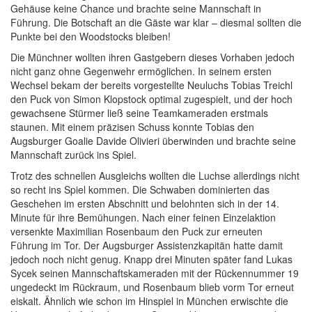
Gehäuse keine Chance und brachte seine Mannschaft in
Führung. Die Botschaft an die Gäste war klar – diesmal sollten die
Punkte bei den Woodstocks bleiben!
Die Münchner wollten ihren Gastgebern dieses Vorhaben jedoch
nicht ganz ohne Gegenwehr ermöglichen. In seinem ersten
Wechsel bekam der bereits vorgestellte Neuluchs Tobias Treichl
den Puck von Simon Klopstock optimal zugespielt, und der hoch
gewachsene Stürmer ließ seine Teamkameraden erstmals
staunen. Mit einem präzisen Schuss konnte Tobias den
Augsburger Goalie Davide Olivieri überwinden und brachte seine
Mannschaft zurück ins Spiel.
Trotz des schnellen Ausgleichs wollten die Luchse allerdings nicht
so recht ins Spiel kommen. Die Schwaben dominierten das
Geschehen im ersten Abschnitt und belohnten sich in der 14.
Minute für ihre Bemühungen. Nach einer feinen Einzelaktion
versenkte Maximilian Rosenbaum den Puck zur erneuten
Führung im Tor. Der Augsburger Assistenzkapitän hatte damit
jedoch noch nicht genug. Knapp drei Minuten später fand Lukas
Sycek seinen Mannschaftskameraden mit der Rückennummer 19
ungedeckt im Rückraum, und Rosenbaum blieb vorm Tor erneut
eiskalt. Ähnlich wie schon im Hinspiel in München erwischte die