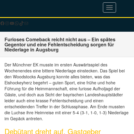
Toggle
navigation
Facebook
Instagram
YouTube
WhatsApp
TikTok
E-Mail
Furioses Comeback reicht nicht aus – Ein spätes
Gegentor und eine Fehlentscheidung sorgen für
Niederlage in Augsburg
Der Münchner EK musste im ersten Auswärtsspiel des
Wochenendes eine bittere Niederlage einstecken. Das Spiel bei
den Woodstocks Augsburg konnte alles bieten, was das
Eishockeyherz begehrt – guten Sport, eine frühe und hohe
Führung für die Heimmannschaft, eine furiose Aufholjagd der
Gäste, und doch aus Sicht der bayrischen Landeshauptstädter
leider auch eine krasse Fehlentscheidung und einen
entscheidenden Treffer in der Schlussphase. Am Ende mussten
die Luchse ihre Heimreise mit einer 5-4 (3-1, 1-0, 1-3) Niederlage
im Gepäck antreten.
Debütant dreht auf, Gastgeber