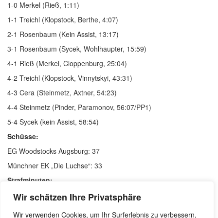
1-0 Merkel (Rieß, 1:11)
1-1 Treichl (Klopstock, Berthe, 4:07)
2-1 Rosenbaum (Kein Assist, 13:17)
3-1 Rosenbaum (Sycek, Wohlhaupter, 15:59)
4-1 Rieß (Merkel, Cloppenburg, 25:04)
4-2 Treichl (Klopstock, Vinnytskyi, 43:31)
4-3 Cera (Steinmetz, Axtner, 54:23)
4-4 Steinmetz (Pinder, Paramonov, 56:07/PP1)
5-4 Sycek (kein Assist, 58:54)
Schüsse:
EG Woodstocks Augsburg: 37
Münchner EK „Die Luchse“: 33
Strafminuten:
EG Woodstocks Augsburg: 8
Wir schätzen Ihre Privatsphäre
Münchner EK „Die Luchse“: 15
Wir verwenden Cookies, um Ihr Surferlebnis zu verbessern,