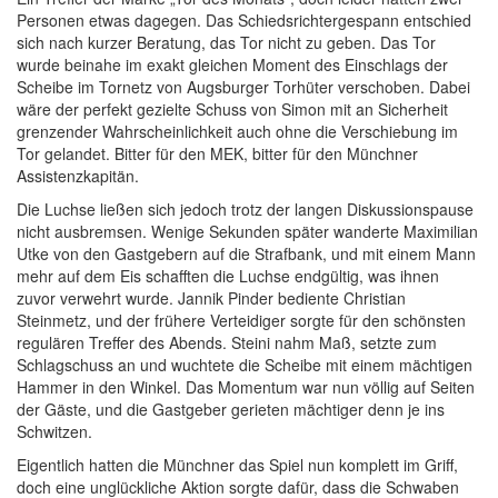
Personen etwas dagegen. Das Schiedsrichtergespann entschied
sich nach kurzer Beratung, das Tor nicht zu geben. Das Tor
wurde beinahe im exakt gleichen Moment des Einschlags der
Scheibe im Tornetz von Augsburger Torhüter verschoben. Dabei
wäre der perfekt gezielte Schuss von Simon mit an Sicherheit
grenzender Wahrscheinlichkeit auch ohne die Verschiebung im
Tor gelandet. Bitter für den MEK, bitter für den Münchner
Assistenzkapitän.
Die Luchse ließen sich jedoch trotz der langen Diskussionspause
nicht ausbremsen. Wenige Sekunden später wanderte Maximilian
Utke von den Gastgebern auf die Strafbank, und mit einem Mann
mehr auf dem Eis schafften die Luchse endgültig, was ihnen
zuvor verwehrt wurde. Jannik Pinder bediente Christian
Steinmetz, und der frühere Verteidiger sorgte für den schönsten
regulären Treffer des Abends. Steini nahm Maß, setzte zum
Schlagschuss an und wuchtete die Scheibe mit einem mächtigen
Hammer in den Winkel. Das Momentum war nun völlig auf Seiten
der Gäste, und die Gastgeber gerieten mächtiger denn je ins
Schwitzen.
Eigentlich hatten die Münchner das Spiel nun komplett im Griff,
doch eine unglückliche Aktion sorgte dafür, dass die Schwaben