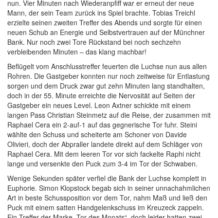
nun. Vier Minuten nach Wiederanpfiff war er erneut der neue
Mann, der sein Team zurück ins Spiel brachte. Tobias Treichl
erzielte seinen zweiten Treffer des Abends und sorgte für einen
neuen Schub an Energie und Selbstvertrauen auf der Münchner
Bank. Nur noch zwei Tore Rückstand bei noch sechzehn
verbleibenden Minuten – das klang machbar!
Beflügelt vom Anschlusstreffer feuerten die Luchse nun aus allen
Rohren. Die Gastgeber konnten nur noch zeitweise für Entlastung
sorgen und dem Druck zwar gut zehn Minuten lang standhalten,
doch in der 55. Minute erreichte die Nervosität auf Seiten der
Gastgeber ein neues Level. Leon Axtner schickte mit einem
langen Pass Christian Steinmetz auf die Reise, der zusammen mit
Raphael Cera ein 2-auf-1 auf das gegnerische Tor fuhr. Steini
wählte den Schuss und scheiterte am Schoner von Davide
Olivieri, doch der Abpraller landete direkt auf dem Schläger von
Raphael Cera. Mit dem leeren Tor vor sich fackelte Raphi nicht
lange und versenkte den Puck zum 3-4 im Tor der Schwaben.
Wenige Sekunden später verfiel die Bank der Luchse komplett in
Euphorie. Simon Klopstock begab sich in seiner unnachahmlichen
Art in beste Schussposition vor dem Tor, nahm Maß und ließ den
Puck mit einem satten Handgelenkschuss im Kreuzeck zappeln.
Ein Treffer der Marke „Tor des Monats“, doch leider hatten zwei