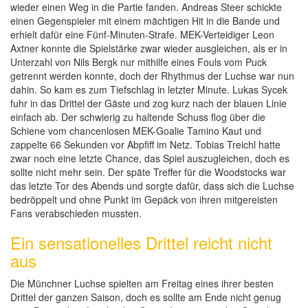
wieder einen Weg in die Partie fanden. Andreas Steer schickte
einen Gegenspieler mit einem mächtigen Hit in die Bande und
erhielt dafür eine Fünf-Minuten-Strafe. MEK-Verteidiger Leon
Axtner konnte die Spielstärke zwar wieder ausgleichen, als er in
Unterzahl von Nils Bergk nur mithilfe eines Fouls vom Puck
getrennt werden konnte, doch der Rhythmus der Luchse war nun
dahin. So kam es zum Tiefschlag in letzter Minute. Lukas Sycek
fuhr in das Drittel der Gäste und zog kurz nach der blauen Linie
einfach ab. Der schwierig zu haltende Schuss flog über die
Schiene vom chancenlosen MEK-Goalie Tamino Kaut und
zappelte 66 Sekunden vor Abpfiff im Netz. Tobias Treichl hatte
zwar noch eine letzte Chance, das Spiel auszugleichen, doch es
sollte nicht mehr sein. Der späte Treffer für die Woodstocks war
das letzte Tor des Abends und sorgte dafür, dass sich die Luchse
bedröppelt und ohne Punkt im Gepäck von ihren mitgereisten
Fans verabschieden mussten.
Ein sensationelles Drittel reicht nicht
aus
Die Münchner Luchse spielten am Freitag eines ihrer besten
Drittel der ganzen Saison, doch es sollte am Ende nicht genug