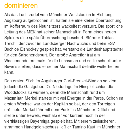
dominieren
Als das Luchsrudel vom Münchner Weststadion in Richtung
Augsburg aufgebrochen ist, hatten sie eine kleine Überraschung
im Kofferraum des Neunsitzers wackelfest verzurrt. Die sportliche
Leitung des MEK hat seiner Mannschaft in Form eines neuen
Spielers eine späte Überraschung beschert. Stürmer Tobias
Treichl, der zuvor im Landsberger Nachwuchs und beim ESV
Buchloe Eishockey gespielt hat, verstärkt die Landeshauptstädter
für den Saisonendspurt. Der große Angreifer trat am
Wochenende erstmals für die Luchse an und sollte schnell unter
Beweis stellen, dass er seiner Mannschaft definitiv weiterhelfen
kann.
Den ersten Stich im Augsburger Curt-Frenzel-Stadion setzten
jedoch die Gastgeber. Die Niederlage im Hinspiel schien die
Woodstocks zu wurmen, denn die Mannschaft rund um
Maximilian Merkel startete mit viel Energie in die Partie. Schon im
ersten Wechsel war es der Kapitän selbst, der den Torreigen
eröffnete. Merkel führ mit dem Puck ins Münchner Drittel und
stellte unter Beweis, weshalb er vor kurzem noch in der
viertklassigen Bayernliga gespielt hat. Mit einem zielsicheren,
strammen Handgelenkschuss ließ er Tamino Kaut im Münchner