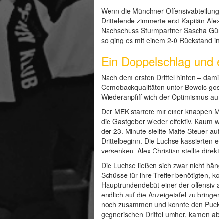
Wenn die Münchner Offensivabteilung d
Drittelende zimmerte erst Kapitän Al
Nachschuss Sturmpartner Sascha Günze
so ging es mit einem 2-0 Rückstand in
Ein Doppelschlag und
Nach dem ersten Drittel hinten – dami
Comebackqualitäten unter Beweis geste
Wiederanpfiff wich der Optimismus au
Der MEK startete mit einer knappen Mi
die Gastgeber wieder effektiv. Kaum w
der 23. Minute stellte Malte Steuer au
Drittelbeginn. Die Luchse kassierten
versenken. Alex Christian stellte dir
Die Luchse ließen sich zwar nicht hä
Schüsse für ihre Treffer benötigten, 
Hauptrundendebüt einer der offensiv a
endlich auf die Anzeigetafel zu bri
noch zusammen und konnte den Puck ku
gegnerischen Drittel umher, kamen ab