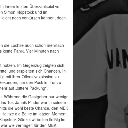
n ihrem letzten Überzahlspiel vor
ten Simon Klopstock und im
lleicht noch verkürzen können, doch
aben die Luchse auch schon mehrfach
ls keine Panik. Vier Minuten nach
ht nutzen. Im Gegenzug zeigten sich
ittel und erspielten sich Chancen. In
ig mit ihrer Offensivexplosion zu
s Sekunden, um den Puck im Tor zu
ehr auf „bittere Packung“.
lgt. Während die Gastgeber nur wenige
 ins Tor. Jannik Pinder war in seinem
hnitts die wohl beste Chance, den MEK
 Heinze die Beine im letzten Moment
opstock-Günzel wirbelten fleißig im
 war wie vernagelt für den MEK.