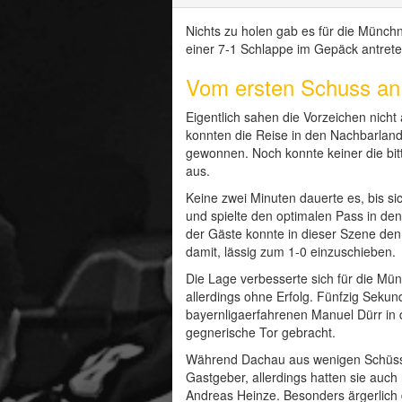
Nichts zu holen gab es für die Münc
einer 7-1 Schlappe im Gepäck antrete
Vom ersten Schuss an 
Eigentlich sahen die Vorzeichen nich
konnten die Reise in den Nachbarlandk
gewonnen. Noch konnte keiner die bit
aus.
Keine zwei Minuten dauerte es, bis si
und spielte den optimalen Pass in de
der Gäste konnte in dieser Szene den
damit, lässig zum 1-0 einzuschieben.
Die Lage verbesserte sich für die Mün
allerdings ohne Erfolg. Fünfzig Seku
bayernligaerfahrenen Manuel Dürr in 
gegnerische Tor gebracht.
Während Dachau aus wenigen Schüssen
Gastgeber, allerdings hatten sie auc
Andreas Heinze. Besonders ärgerlich 