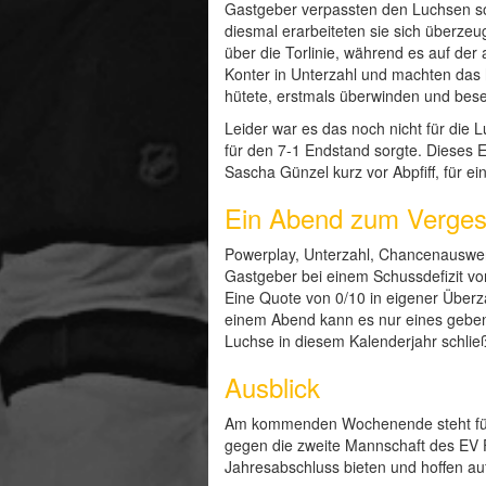
Gastgeber verpassten den Luchsen sof
diesmal erarbeiteten sie sich überze
über die Torlinie, während es auf de
Konter in Unterzahl und machten das 
hütete, erstmals überwinden und besei
Leider war es das noch nicht für die 
für den 7-1 Endstand sorgte. Dieses 
Sascha Günzel kurz vor Abpfiff, für 
Ein Abend zum Verge
Powerplay, Unterzahl, Chancenauswert
Gastgeber bei einem Schussdefizit von
Eine Quote von 0/10 in eigener Überz
einem Abend kann es nur eines geben 
Luchse in diesem Kalenderjahr schli
Ausblick
Am kommenden Wochenende steht für 
gegen die zweite Mannschaft des EV 
Jahresabschluss bieten und hoffen au