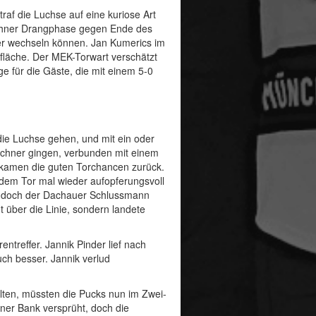
traf die Luchse auf eine kuriose Art
ünchner Drangphase gegen Ende des
ber wechseln können. Jan Kumerics im
isfläche. Der MEK-Torwart verschätzt
ge für die Gäste, die mit einem 5-0
 die Luchse gehen, und mit ein oder
nchner gingen, verbunden mit einem
, kamen die guten Torchancen zurück.
r dem Tor mal wieder aufopferungsvoll
e, doch der Dachauer Schlussmann
 über die Linie, sondern landete
ntreffer. Jannik Pinder lief nach
ch besser. Jannik verlud
lten, müssten die Pucks nun im Zwei-
ner Bank versprüht, doch die