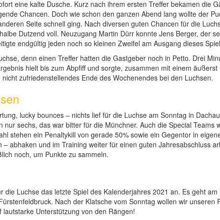
ort eine kalte Dusche. Kurz nach ihrem ersten Treffer bekamen die Gä
ugende Chancen. Doch wie schon den ganzen Abend lang wollte der Puck
r anderen Seite schnell ging. Nach diversen guten Chancen für die Luc
halbe Dutzend voll. Neuzugang Martin Dürr konnte Jens Berger, der se
tigte endgültig jeden noch so kleinen Zweifel am Ausgang dieses Spiel
Luchse, denn einen Treffer hatten die Gastgeber noch in Petto. Drei Mi
Ergebnis hielt bis zum Abpfiff und sorgte, zusammen mit einem äußer
ein nicht zufriedenstellendes Ende des Wochenendes bei den Luchsen.
ssen
ung, lucky bounces – nichts lief für die Luchse am Sonntag in Dachau
 nur sechs, das war bitter für die Münchner. Auch die Special Teams w
ahl stehen ein Penaltykill von gerade 50% sowie ein Gegentor in eige
– abhaken und im Training weiter für einen guten Jahresabschluss ar
eßlich noch, um Punkte zu sammeln.
die Luchse das letzte Spiel des Kalenderjahres 2021 an. Es geht a
Fürstenfeldbruck. Nach der Klatsche vom Sonntag wollen wir unseren
f lautstarke Unterstützung von den Rängen!