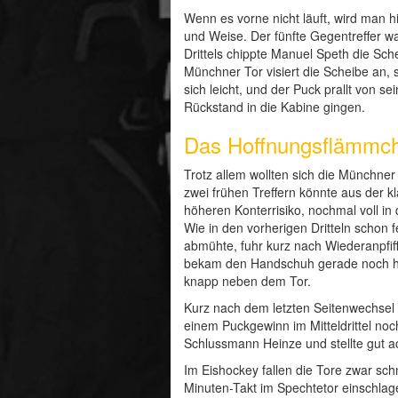
Wenn es vorne nicht läuft, wird man hi
und Weise. Der fünfte Gegentreffer 
Drittels chippte Manuel Speth die Sc
Münchner Tor visiert die Scheibe an, s
sich leicht, und der Puck prallt von 
Rückstand in die Kabine gingen.
Das Hoffnungsflämmche
Trotz allem wollten sich die Münchner 
zwei frühen Treffern könnte aus der 
höheren Konterrisiko, nochmal voll i
Wie in den vorherigen Dritteln schon 
abmühte, fuhr kurz nach Wiederanpfi
bekam den Handschuh gerade noch hoch
knapp neben dem Tor.
Kurz nach dem letzten Seitenwechsel i
einem Puckgewinn im Mitteldrittel noc
Schlussmann Heinze und stellte gut ac
Im Eishockey fallen die Tore zwar sc
Minuten-Takt im Spechtetor einschlag