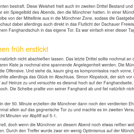
nten bestraft. Diese Weisheit hielt auch im zweiten Drittel Bestand und 
war ein Spiegelbild des Abends, den die Münchner hatten. In einer M
heibe von der Mittellinie aus in die Münchner Zone, sodass die Gastge
chaut dabei allerdings auch direkt in das Flutlicht der Dachauer Freie
seinem Fanghandschuh in das eigene Tor. Es war einfach einer dieser Ta
n früh erstickt
natürlich nicht abschießen lassen. Das letzte Drittel sollte nochmal an
klaren Kiste ja nochmal eine spannende Angelegenheit werden. Die Mü
n die Offensive. Und siehe da, kaum ging es kompromisslos nach vorne
fehlte allerdings das Glück im Abschluss. Simon Klopstock, der sich vo
ff auf Heinze zu und versuchte es diesmal hoch auf der Fanghandseit
. Die Scheibe prallte von seiner Fanghand ab und fiel natürlich nicht
n der 50. Minute erzielten die Münchner dann noch den verdienten Ehre
hmal allein auf das gegnerische Tor zu und machte es im zweiten Versu
ht Minuten vor Abpfiff auf 5-1.
hnell, doch wenn die Münchner an diesem Abend noch etwas reißen wol
en. Durch den Treffer wurde zwar ein wenig Optimismus auf der Münch