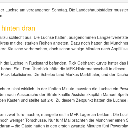
hner Luchse am vergangenen Sonntag. Die Landeshauptstädter mussten
n.
hinten dran
t allzu schlecht aus. Die Luchse hatten, ausgenommen Langzeitverletzt
reis mit drei starken Reihen antreten. Dazu noch hatten die Münchner
tere Klatsche vorhersehen, doch schon wenige Minuten nach Anpfiff sa
ch die Luchse in Rückstand befanden. Rick Gebhardt kurvte hinter das 
n hohen Slot. Den Überblick hätte die MEK-Hintermannschaft in diesem
 Puck lokalisieren. Die Scheibe fand Markus Markthaler, und der Dacha
chner nicht wirklich. In der fünften Minute mussten die Luchse ein Po
nden nach Aussprache der Strafe knallte Assistenzkapitän Manuel Speth
den Kasten und stellte auf 2-0. Zu diesem Zeitpunkt hatten die Luchse
 zwei Tore machte, mangelte es im MEK-Lager an beidem. Die Luchse 
h noch weniger Torschüsse. Nur fünf Mal brachten die Münchner einen 
daran – die Gäste hatten in den ersten zwanzig Minuten fünf Powerpla