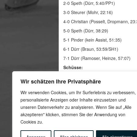
2-0 Speth (Dürr, 5:40/PP1)
3-0 Steurer (Mohr, 22:16)
4-0 Christian (Posselt, Dropmann, 23
5-0 Speth (Dürr, 38:29)
5-1 Pinder (kein Assist, 51:35)
6-1 Dürr (Braun, 53:59/SH1)
7-1 Dürr (Ramoser, Heinze, 57:07)
Schüsse:
ESV Dachau Woodpeckers: 34
Wir schätzen Ihre Privatsphäre
Münchner EK „Die Luchse“: 28
Wir verwenden Cookies, um Ihr Surferlebnis zu verbessern,
Strafminuten:
personalisierte Anzeigen oder Inhalte einzusetzen und
ESV Dachau Woodpeckers: 22
unseren Datenverkehr zu analysieren. Wenn Sie auf „Alle
Münchner EK „Die Luchse“: 10
akzeptieren" klicken, stimmen Sie der Anwendung von
Cookies zu.
Bilder