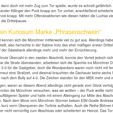
ann doch mit mehr Zug zum Tor spielte, wurde es schnell gefährlich. I
exander Killinger den Puck knapp am Tor vorbei, anschließend scheiter
l knapp. Mit mehr Offensivaktionen wie diesen hätten die Luchse vie
 die Drittelpause.
 ein Kuriosum Marke „Phrasenschwein“
t kennen sich die Münchner mittlerweile viel zu gut aus. Allerdings h
llt, also herrschte in der Kabine trotz des eher mäßigen ersten Dritte
f der Gästebank allerdings mehr und mehr der Ernüchterung.
nute Überzahl in den zweiten Abschnitt, konnte den Vorteil jedoch nic
ar die Strafe überstanden, arbeiteten sich die Spechte ins Münchner Dr
f 3-0 für die Gastgeber, doch die Woodpeckers waren noch nicht mit fert
 erneut eine Strafzeit, und diesmal brauchten die Dachauer keine sech
ekt nach dem Bully auf 4-0. Die Zeichen standen für den MEK mehr und m
ngen, waren an diesem Abend allerdings nicht gerade vom Glück verfo
konnten die Münchner versuchen, was sie wollten – der Puck wollte nicht
uffäligeren Spieler und hatte mit einem Alleingang zur Mitte des Absc
ngen. Nach dem Move vom Münchner Stürmer bekam ESV-Goalie Andreas
rz vorm Überqueren der Torlinie aufhalten. Auch die Reihe Böhner-Kl
er nicht vernünftig zum Abschluss oder scheiterten an Heinze. Das Tor