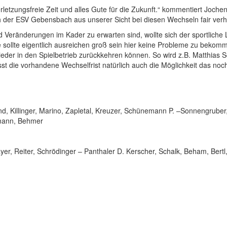
rletzungsfreie Zeit und alles Gute für die Zukunft.“ kommentiert Joch
 der ESV Gebensbach aus unserer Sicht bei diesen Wechseln fair verh
Veränderungen im Kader zu erwarten sind, wollte sich der sportliche Le
 sollte eigentlich ausreichen groß sein hier keine Probleme zu bekomme
eder in den Spielbetrieb zurückkehren können. So wird z.B. Matthias
t die vorhandene Wechselfrist natürlich auch die Möglichkeit das noch
, Killinger, Marino, Zapletal, Kreuzer, Schünemann P. –Sonnengruber
rmann, Behmer
er, Reiter, Schrödinger – Panthaler D. Kerscher, Schalk, Beham, Bertl,