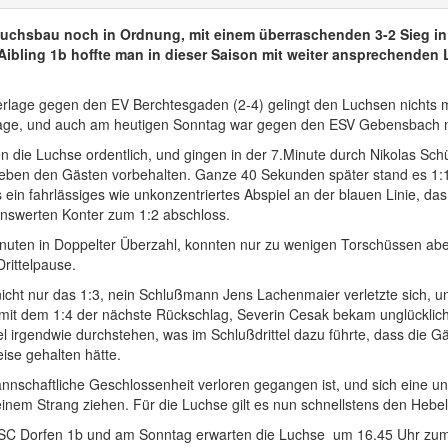
Luchsbau noch in Ordnung, mit einem überraschenden 3-2 Sieg 
ibling 1b hoffte man in dieser Saison mit weiter ansprechenden
rlage gegen den EV Berchtesgaden (2-4) gelingt den Luchsen nichts m
lage, und auch am heutigen Sonntag war gegen den ESV Gebensbach ni
 die Luchse ordentlich, und gingen in der 7.Minute durch Nikolas Sc
lieben den Gästen vorbehalten. Ganze 40 Sekunden später stand es 1:1 
 ein fahrlässiges wie unkonzentriertes Abspiel an der blauen Linie, 
nswerten Konter zum 1:2 abschloss.
nuten in Doppelter Überzahl, konnten nur zu wenigen Torschüssen abe
Drittelpause.
 nicht nur das 1:3, nein Schlußmann Jens Lachenmaier verletzte sich, u
 mit dem 1:4 der nächste Rückschlag, Severin Cesak bekam unglücklic
 irgendwie durchstehen, was im Schlußdrittel dazu führte, dass die Gäs
ise gehalten hätte.
annschaftliche Geschlossenheit verloren gegangen ist, und sich eine u
an einem Strang ziehen. Für die Luchse gilt es nun schnellstens den Heb
C Dorfen 1b und am Sonntag erwarten die Luchse um 16.45 Uhr zum