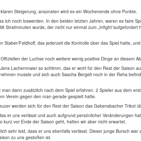
er klaren Steigerung, ansonsten wird es ein Wochenende ohne Punkte.
ich noch loswerden. In den beiden letzten Jahren, waren es faire Spi
 Strafminuten wurde, der nicht nur einmal zum „Infight“aufgefordert ha
 Staber/Feldhoff, das jederzeit die Kontrolle über das Spiel hatte, und
Offiziellen der Luchse noch weitere wenig positive Dinge an diesem A
 Jens Lachenmaier so schlimm, das er wohl für den Rest der Saison au
f nehmen musste und sich auch Sascha Bergelt noch in der Reha befind
st man dann zusätzlich nach dem Spiel erfahren. 2 Spieler aus dem er
dem Verein gegen den man gerade gespielt hatte.
zer werden sich für den Rest der Saison das Gebensbacher Trikot üb
al das er uns verlässt und auch aufgrund persönlicher Veränderungen hat
o kurz vor Ende der Saison geht, hatten wir aber nicht erwartet.
lich sehr leid, dass er uns ebenfalls verlässt. Dieser junge Bursch war
aison zu uns gestoßen ist.