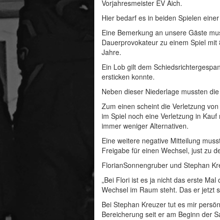
Vorjahresmeister EV Aich.
Hier bedarf es in beiden Spielen ein
Eine Bemerkung an unsere Gäste muss 
Dauerprovokateur zu einem Spiel mit 88
Jahre.
Ein Lob gilt dem Schiedsrichtergespann
ersticken konnte.
Neben dieser Niederlage mussten die 
Zum einen scheint die Verletzung von
im Spiel noch eine Verletzung in Kau
immer weniger Alternativen.
Eine weitere negative Mitteilung mus
Freigabe für einen Wechsel, just zu 
FlorianSonnengruber und Stephan Kreu
„Bei Flori ist es ja nicht das erste M
Wechsel im Raum steht. Das er jetzt s
Bei Stephan Kreuzer tut es mir persön
Bereicherung seit er am Beginn der S