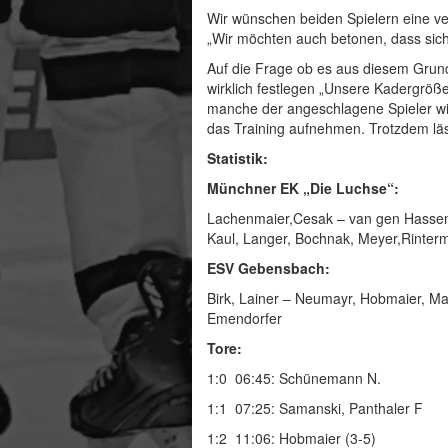
Wir wünschen beiden Spielern eine ve
„Wir möchten auch betonen, dass sich
Auf die Frage ob es aus diesem Grund 
wirklich festlegen „Unsere Kadergröße
manche der angeschlagene Spieler wi
das Training aufnehmen. Trotzdem läss
Statistik:
Münchner EK „Die Luchse“:
Lachenmaier,Cesak – van gen Hassend
Kaul, Langer, Bochnak, Meyer,Rinte
ESV Gebensbach:
Birk, Lainer – Neumayr, Hobmaier, May
Emendorfer
Tore:
1:0 06:45: Schünemann N.
1:1 07:25: Samanski, Panthaler F
1:2 11:06: Hobmaier (3-5)