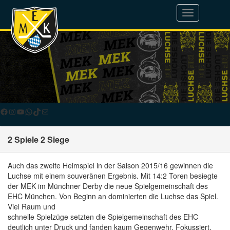
Toggle
navigation
Facebook
Instagram
YouTube
WhatsApp
TikTok
E-Mail
2 Spiele 2 Siege
Auch das zweite Heimspiel in der Saison 2015/16 gewinnen die
Luchse mit einem souveränen Ergebnis. Mit 14:2 Toren besiegte
der MEK im Münchner Derby die neue Spielgemeinschaft des
EHC München. Von Beginn an dominierten die Luchse das Spiel.
Viel Raum und
schnelle Spielzüge setzten die Spielgemeinschaft des EHC
deutlich unter Druck und fanden kaum Gegenwehr. Fokussiert,