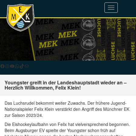
Toggle
navigation
Facebook
Instagram
YouTube
WhatsApp
TikTok
E-Mail
Youngster greift in der Landeshauptstadt wieder an –
Herzlich Willkommen, Felix Klein!
Das Luchsrudel bekommt weiter Zuwachs. Der frühere Jugend-
Nationalspieler Felix Klein verstärkt den Angriff des Münchner EK
zur Saison 2023/24.
Die Eishockeylaufbahn von Felix hat vielversprechend begonnen.
Beim Augsburger EV spielte der Youngster schon früh auf