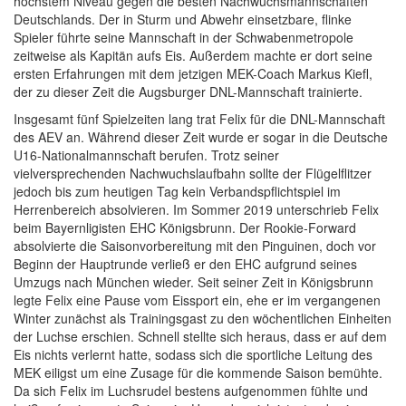
höchstem Niveau gegen die besten Nachwuchsmannschaften
Deutschlands. Der in Sturm und Abwehr einsetzbare, flinke
Spieler führte seine Mannschaft in der Schwabenmetropole
zeitweise als Kapitän aufs Eis. Außerdem machte er dort seine
ersten Erfahrungen mit dem jetzigen MEK-Coach Markus Kiefl,
der zu dieser Zeit die Augsburger DNL-Mannschaft trainierte.
Insgesamt fünf Spielzeiten lang trat Felix für die DNL-Mannschaft
des AEV an. Während dieser Zeit wurde er sogar in die Deutsche
U16-Nationalmannschaft berufen. Trotz seiner
vielversprechenden Nachwuchslaufbahn sollte der Flügelflitzer
jedoch bis zum heutigen Tag kein Verbandspflichtspiel im
Herrenbereich absolvieren. Im Sommer 2019 unterschrieb Felix
beim Bayernligisten EHC Königsbrunn. Der Rookie-Forward
absolvierte die Saisonvorbereitung mit den Pinguinen, doch vor
Beginn der Hauptrunde verließ er den EHC aufgrund seines
Umzugs nach München wieder. Seit seiner Zeit in Königsbrunn
legte Felix eine Pause vom Eissport ein, ehe er im vergangenen
Winter zunächst als Trainingsgast zu den wöchentlichen Einheiten
der Luchse erschien. Schnell stellte sich heraus, dass er auf dem
Eis nichts verlernt hatte, sodass sich die sportliche Leitung des
MEK eiligst um eine Zusage für die kommende Saison bemühte.
Da sich Felix im Luchsrudel bestens aufgenommen fühlte und