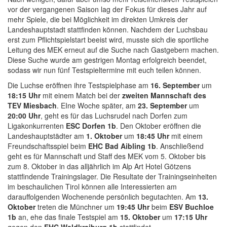
vor der vergangenen Saison lag der Fokus für dieses Jahr auf
mehr Spiele, die bei Möglichkeit im direkten Umkreis der
Landeshauptstadt stattfinden können. Nachdem der Luchsbau
erst zum Pflichtspielstart beeist wird, musste sich die sportliche
Leitung des MEK erneut auf die Suche nach Gastgebern machen.
Diese Suche wurde am gestrigen Montag erfolgreich beendet,
sodass wir nun fünf Testspieltermine mit euch teilen können.
Die Luchse eröffnen ihre Testspielphase am
16. September
um
18:15 Uhr
mit einem Match bei der
zweiten Mannschaft des
TEV Miesbach
. EIne Woche später, am
23. September
um
20:00 Uhr
, geht es für das Luchsrudel nach Dorfen zum
Ligakonkurrenten
ESC Dorfen 1b
. Den Oktober eröffnen die
Landeshauptstädter am
1. Oktober
um
18:45 Uhr
mit einem
Freundschaftsspiel beim
EHC Bad Aibling 1b
. Anschließend
geht es für Mannschaft und Staff des MEK vom 5. Oktober bis
zum 8. Oktober in das alljährlich im Alp Art Hotel Götzens
stattfindende Trainingslager. Die Resultate der Trainingseinheiten
im beschaulichen Tirol können alle Interessierten am
darauffolgenden Wochenende persönlich begutachten. Am
13.
Oktober
treten die Münchner um
19:45 Uhr
beim
ESV Buchloe
1b
an, ehe das finale Testspiel am
15. Oktober
um
17:15 Uhr