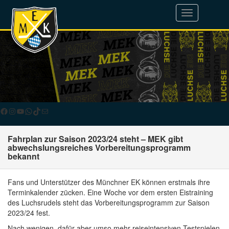
Toggle
navigation
Facebook
Instagram
YouTube
WhatsApp
TikTok
E-Mail
Fahrplan zur Saison 2023/24 steht – MEK gibt
abwechslungsreiches Vorbereitungsprogramm
bekannt
Fans und Unterstützer des Münchner EK können erstmals ihre
Terminkalender zücken. Eine Woche vor dem ersten Eistraining
des Luchsrudels steht das Vorbereitungsprogramm zur Saison
2023/24 fest.
Nach wenigen, dafür aber umso mehr reiseintensiven Testspielen