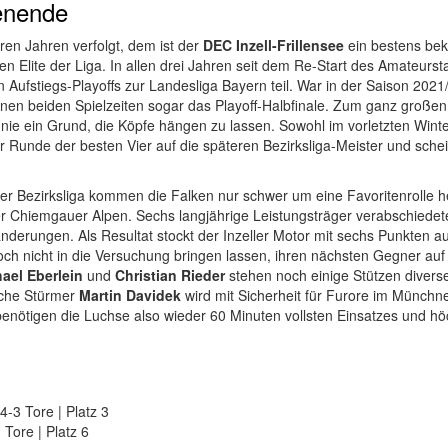
enende
ren Jahren verfolgt, dem ist der
DEC Inzell-Frillensee
ein bestens bek
hen Elite der Liga. In allen drei Jahren seit dem Re-Start des Amateurs
Aufstiegs-Playoffs zur Landesliga Bayern teil. War in der Saison 2021/
enen beiden Spielzeiten sogar das Playoff-Halbfinale. Zum ganz großen
 nie ein Grund, die Köpfe hängen zu lassen. Sowohl im vorletzten Wint
r Runde der besten Vier auf die späteren Bezirksliga-Meister und sche
der Bezirksliga kommen die Falken nur schwer um eine Favoritenrolle
r Chiemgauer Alpen. Sechs langjährige Leistungsträger verabschiedet
änderungen. Als Resultat stockt der Inzeller Motor mit sechs Punkten a
ch nicht in die Versuchung bringen lassen, ihren nächsten Gegner auf 
ael Eberlein
und
Christian Rieder
stehen noch einige Stützen diverse
sche Stürmer
Martin Davidek
wird mit Sicherheit für Furore im Münchne
benötigen die Luchse also wieder 60 Minuten vollsten Einsatzes und hö
4-3 Tore | Platz 3
 Tore | Platz 6