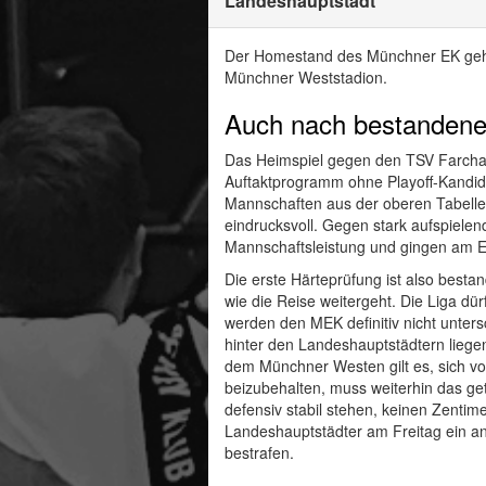
Landeshauptstadt
Der Homestand des Münchner EK geht w
Münchner Weststadion.
Auch nach bestandener
Das Heimspiel gegen den TSV Farchan
Auftaktprogramm ohne Playoff-Kandid
Mannschaften aus der oberen Tabell
eindrucksvoll. Gegen stark aufspiel
Mannschaftsleistung und gingen am En
Die erste Härteprüfung ist also besta
wie die Reise weitergeht. Die Liga dü
werden den MEK definitiv nicht unter
hinter den Landeshauptstädtern liege
dem Münchner Westen gilt es, sich vo
beizubehalten, muss weiterhin das ge
defensiv stabil stehen, keinen Zentim
Landeshauptstädter am Freitag ein and
bestrafen.