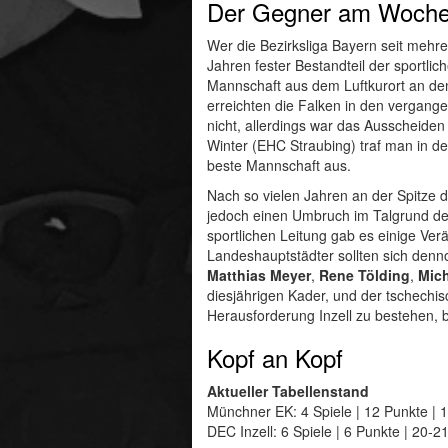
Der Gegner am Woch
Wer die Bezirksliga Bayern seit mehre
Jahren fester Bestandteil der sportlic
Mannschaft aus dem Luftkurort an den 
erreichten die Falken in den vergang
nicht, allerdings war das Ausscheiden
Winter (EHC Straubing) traf man in de
beste Mannschaft aus.
Nach so vielen Jahren an der Spitze 
jedoch einen Umbruch im Talgrund de
sportlichen Leitung gab es einige Ver
Landeshauptstädter sollten sich denno
Matthias Meyer
,
Rene Tölding
,
Mich
diesjährigen Kader, und der tschechi
Herausforderung Inzell zu bestehen, 
Kopf an Kopf
Aktueller Tabellenstand
Münchner EK: 4 Spiele | 12 Punkte | 1
DEC Inzell: 6 Spiele | 6 Punkte | 20-21