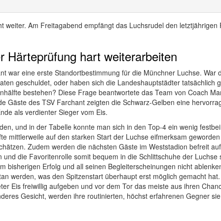
eiter. Am Freitagabend empfängt das Luchsrudel den letztjährigen Pla
 Härteprüfung hart weiterarbeiten
t war eine erste Standortbestimmung für die Münchner Luchse. War 
aten geschuldet, oder haben sich die Landeshauptstädter tatsächlic
enhälfte bestehen? Diese Frage beantwortete das Team von Coach Ma
ende Gäste des TSV Farchant zeigten die Schwarz-Gelben eine hervorr
de als verdienter Sieger vom Eis.
nden, und in der Tabelle konnte man sich in den Top-4 ein wenig festb
rfte mittlerweile auf den starken Start der Luchse eifmerksam geworde
schätzen. Zudem werden die nächsten Gäste im Weststadion befreit aufs
n und die Favoritenrolle somit bequem in die Schlittschuhe der Luchs
m bisherigen Erfolg und all seinen Begleiterscheinungen nicht ablenke
tan werden, was den Spitzenstart überhaupt erst möglich gemacht hat.
eter Eis freiwillig aufgeben und vor dem Tor das meiste aus ihren Cha
eres Gesicht, werden ihre routinierten, höchst erfahrenen Gegner sie 