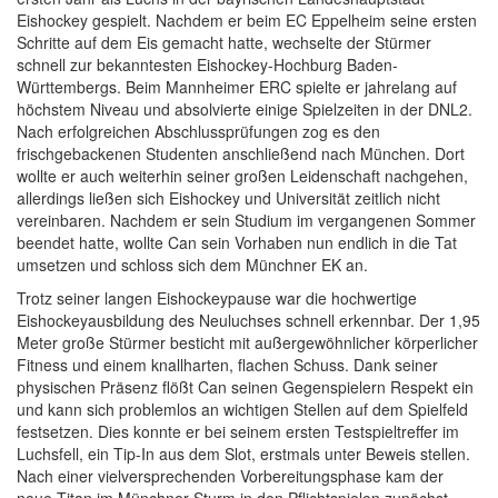
Eishockey gespielt. Nachdem er beim EC Eppelheim seine ersten
Schritte auf dem Eis gemacht hatte, wechselte der Stürmer
schnell zur bekanntesten Eishockey-Hochburg Baden-
Württembergs. Beim Mannheimer ERC spielte er jahrelang auf
höchstem Niveau und absolvierte einige Spielzeiten in der DNL2.
Nach erfolgreichen Abschlussprüfungen zog es den
frischgebackenen Studenten anschließend nach München. Dort
wollte er auch weiterhin seiner großen Leidenschaft nachgehen,
allerdings ließen sich Eishockey und Universität zeitlich nicht
vereinbaren. Nachdem er sein Studium im vergangenen Sommer
beendet hatte, wollte Can sein Vorhaben nun endlich in die Tat
umsetzen und schloss sich dem Münchner EK an.
Trotz seiner langen Eishockeypause war die hochwertige
Eishockeyausbildung des Neuluchses schnell erkennbar. Der 1,95
Meter große Stürmer besticht mit außergewöhnlicher körperlicher
Fitness und einem knallharten, flachen Schuss. Dank seiner
physischen Präsenz flößt Can seinen Gegenspielern Respekt ein
und kann sich problemlos an wichtigen Stellen auf dem Spielfeld
festsetzen. Dies konnte er bei seinem ersten Testspieltreffer im
Luchsfell, ein Tip-In aus dem Slot, erstmals unter Beweis stellen.
Nach einer vielversprechenden Vorbereitungsphase kam der