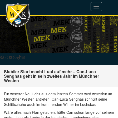
Toggle
navigation
Facebook
Instagram
YouTube
WhatsApp
TikTok
E-Mail
Stabiler Start macht Lust auf mehr – Can-Luca
Senghas geht in sein zweites Jahr im Münchner
Westen
Ein weiterer Neuluchs aus dem letzten Sommer wird weiterhin im
Münchner Westen antreten. Can-Luca Senghas schnürt seine
Schlittschuhe auch im kommenden Winter im Luchsbau.
Wäre alles nach Plan gelaufen, hätte Can schon lange vor seinem
ersten Jahr als Luchs in der bayrischen Landeshauptstadt