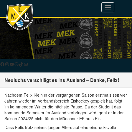
Toggle
navigation
Facebook
Instagram
YouTube
WhatsApp
TikTok
E-Mail
Neuluchs verschlägt es ins Ausland – Danke, Felix!
Nachdem Felix Klein in der vergangenen Saison erstmals seit vier
Jahren wieder im Verbandsbereich Eishockey gespielt hat, folgt
im kommenden Winter die nächste Pause. Da der Student das
kommende Semester im Ausland verbringen wird, geht er in der
Saison 2024/25 nicht für den Münchner EK aufs Eis.
Dass Felix trotz seines jungen Alters auf eine eindrucksvolle