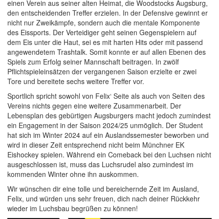
einen Verein aus seiner alten Heimat, die Woodstocks Augsburg,
den entscheidenden Treffer erzielen. In der Defensive gewinnt er
nicht nur Zweikämpfe, sondern auch die mentale Komponente
des Eissports. Der Verteidiger geht seinen Gegenspielern auf
dem Eis unter die Haut, sei es mit harten Hits oder mit passend
angewendetem Trashtalk. Somit konnte er auf allen Ebenen des
Spiels zum Erfolg seiner Mannschaft beitragen. In zwölf
Pflichtspieleinsätzen der vergangenen Saison erzielte er zwei
Tore und bereitete sechs weitere Treffer vor.
Sportlich spricht sowohl von Felix‘ Seite als auch von Seiten des
Vereins nichts gegen eine weitere Zusammenarbeit. Der
Lebensplan des gebürtigen Augsburgers macht jedoch zumindest
ein Engagement in der Saison 2024/25 unmöglich. Der Student
hat sich im Winter 2024 auf ein Auslandssemester beworben und
wird in dieser Zeit entsprechend nicht beim Münchner EK
Eishockey spielen. Während ein Comeback bei den Luchsen nicht
ausgeschlossen ist, muss das Luchsrudel also zumindest im
kommenden Winter ohne ihn auskommen.
Wir wünschen dir eine tolle und bereichernde Zeit im Ausland,
Felix, und würden uns sehr freuen, dich nach deiner Rückkehr
wieder im Luchsbau begrüßen zu können!