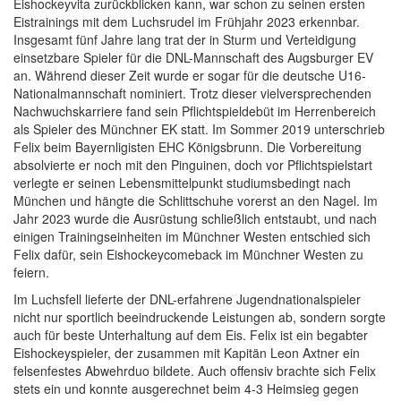
Eishockeyvita zurückblicken kann, war schon zu seinen ersten
Eistrainings mit dem Luchsrudel im Frühjahr 2023 erkennbar.
Insgesamt fünf Jahre lang trat der in Sturm und Verteidigung
einsetzbare Spieler für die DNL-Mannschaft des Augsburger EV
an. Während dieser Zeit wurde er sogar für die deutsche U16-
Nationalmannschaft nominiert. Trotz dieser vielversprechenden
Nachwuchskarriere fand sein Pflichtspieldebüt im Herrenbereich
als Spieler des Münchner EK statt. Im Sommer 2019 unterschrieb
Felix beim Bayernligisten EHC Königsbrunn. Die Vorbereitung
absolvierte er noch mit den Pinguinen, doch vor Pflichtspielstart
verlegte er seinen Lebensmittelpunkt studiumsbedingt nach
München und hängte die Schlittschuhe vorerst an den Nagel. Im
Jahr 2023 wurde die Ausrüstung schließlich entstaubt, und nach
einigen Trainingseinheiten im Münchner Westen entschied sich
Felix dafür, sein Eishockeycomeback im Münchner Westen zu
feiern.
Im Luchsfell lieferte der DNL-erfahrene Jugendnationalspieler
nicht nur sportlich beeindruckende Leistungen ab, sondern sorgte
auch für beste Unterhaltung auf dem Eis. Felix ist ein begabter
Eishockeyspieler, der zusammen mit Kapitän Leon Axtner ein
felsenfestes Abwehrduo bildete. Auch offensiv brachte sich Felix
stets ein und konnte ausgerechnet beim 4-3 Heimsieg gegen