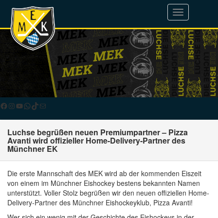
Toggle
navigation
Facebook
Instagram
YouTube
WhatsApp
TikTok
E-Mail
Luchse begrüßen neuen Premiumpartner – Pizza
Avanti wird offizieller Home-Delivery-Partner des
Münchner EK
Die erste Mannschaft des MEK wird ab der kommenden Eiszeit
von einem im Münchner Eishockey bestens bekannten Namen
unterstützt. Voller Stolz begrüßen wir den neuen offiziellen Home-
Delivery-Partner des Münchner Eishockeyklub, Pizza Avanti!
Wer sich ein wenig mit der Geschichte des Eishockeys in der