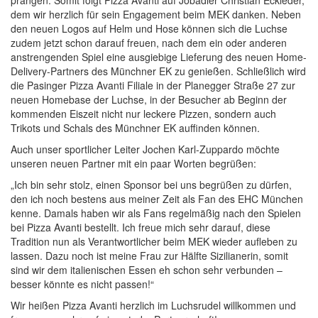
prangen. Somit folgt Pizza Avanti auf Jobadler Christian Eckleder,
dem wir herzlich für sein Engagement beim MEK danken. Neben
den neuen Logos auf Helm und Hose können sich die Luchse
zudem jetzt schon darauf freuen, nach dem ein oder anderen
anstrengenden Spiel eine ausgiebige Lieferung des neuen Home-
Delivery-Partners des Münchner EK zu genießen. Schließlich wird
die Pasinger Pizza Avanti Filiale in der Planegger Straße 27 zur
neuen Homebase der Luchse, in der Besucher ab Beginn der
kommenden Eiszeit nicht nur leckere Pizzen, sondern auch
Trikots und Schals des Münchner EK auffinden können.
Auch unser sportlicher Leiter Jochen Karl-Zuppardo möchte
unseren neuen Partner mit ein paar Worten begrüßen:
„Ich bin sehr stolz, einen Sponsor bei uns begrüßen zu dürfen,
den ich noch bestens aus meiner Zeit als Fan des EHC München
kenne. Damals haben wir als Fans regelmäßig nach den Spielen
bei Pizza Avanti bestellt. Ich freue mich sehr darauf, diese
Tradition nun als Verantwortlicher beim MEK wieder aufleben zu
lassen. Dazu noch ist meine Frau zur Hälfte Sizilianerin, somit
sind wir dem italienischen Essen eh schon sehr verbunden –
besser könnte es nicht passen!“
Wir heißen Pizza Avanti herzlich im Luchsrudel willkommen und