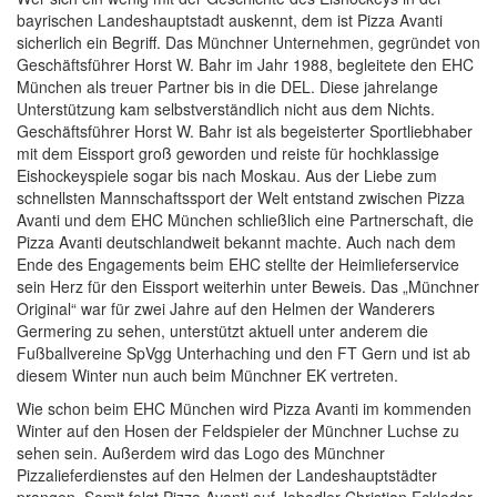
bayrischen Landeshauptstadt auskennt, dem ist Pizza Avanti
sicherlich ein Begriff. Das Münchner Unternehmen, gegründet von
Geschäftsführer Horst W. Bahr im Jahr 1988, begleitete den EHC
München als treuer Partner bis in die DEL. Diese jahrelange
Unterstützung kam selbstverständlich nicht aus dem Nichts.
Geschäftsführer Horst W. Bahr ist als begeisterter Sportliebhaber
mit dem Eissport groß geworden und reiste für hochklassige
Eishockeyspiele sogar bis nach Moskau. Aus der Liebe zum
schnellsten Mannschaftssport der Welt entstand zwischen Pizza
Avanti und dem EHC München schließlich eine Partnerschaft, die
Pizza Avanti deutschlandweit bekannt machte. Auch nach dem
Ende des Engagements beim EHC stellte der Heimlieferservice
sein Herz für den Eissport weiterhin unter Beweis. Das „Münchner
Original“ war für zwei Jahre auf den Helmen der Wanderers
Germering zu sehen, unterstützt aktuell unter anderem die
Fußballvereine SpVgg Unterhaching und den FT Gern und ist ab
diesem Winter nun auch beim Münchner EK vertreten.
Wie schon beim EHC München wird Pizza Avanti im kommenden
Winter auf den Hosen der Feldspieler der Münchner Luchse zu
sehen sein. Außerdem wird das Logo des Münchner
Pizzalieferdienstes auf den Helmen der Landeshauptstädter