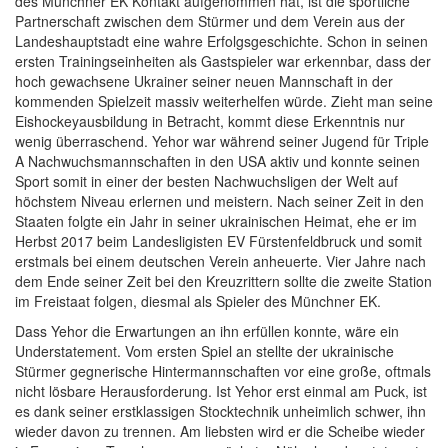
des Münchner EK Kontakt aufgenommen hat, ist die sportliche
Partnerschaft zwischen dem Stürmer und dem Verein aus der
Landeshauptstadt eine wahre Erfolgsgeschichte. Schon in seinen
ersten Trainingseinheiten als Gastspieler war erkennbar, dass der
hoch gewachsene Ukrainer seiner neuen Mannschaft in der
kommenden Spielzeit massiv weiterhelfen würde. Zieht man seine
Eishockeyausbildung in Betracht, kommt diese Erkenntnis nur
wenig überraschend. Yehor war während seiner Jugend für Triple
A Nachwuchsmannschaften in den USA aktiv und konnte seinen
Sport somit in einer der besten Nachwuchsligen der Welt auf
höchstem Niveau erlernen und meistern. Nach seiner Zeit in den
Staaten folgte ein Jahr in seiner ukrainischen Heimat, ehe er im
Herbst 2017 beim Landesligisten EV Fürstenfeldbruck und somit
erstmals bei einem deutschen Verein anheuerte. Vier Jahre nach
dem Ende seiner Zeit bei den Kreuzrittern sollte die zweite Station
im Freistaat folgen, diesmal als Spieler des Münchner EK.
Dass Yehor die Erwartungen an ihn erfüllen konnte, wäre ein
Understatement. Vom ersten Spiel an stellte der ukrainische
Stürmer gegnerische Hintermannschaften vor eine große, oftmals
nicht lösbare Herausforderung. Ist Yehor erst einmal am Puck, ist
es dank seiner erstklassigen Stocktechnik unheimlich schwer, ihn
wieder davon zu trennen. Am liebsten wird er die Scheibe wieder