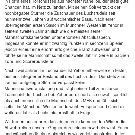
in Form eines Torschusses aus nächster Nähe los, der stets gute
Chancen hat, im Netz zu landen. Mit seinen Soli verzückt der
hochbegabte Stürmer die Zuschauer des Luchsrudels seit
nunmehr zwei Jahren auf wöchentlicher Basis. Nach einer
überragenden ersten Saison im Münchner Westen litt Yehor in
seinem zweiten Jahr ähnlich wie die meisten seiner
Mannschaftskameraden unter enormen Abschlusspech.
Insgesamt konnte er mit zwanzig Punkten in sechzehn Spielen
jedoch erneut eine enorm erfolgreiche Bilanz aufweisen und
führte seine Mannschaft somit das zweite Jahr in Serie in Sachen
Tore und Scorerpunkte an.
Nach zwei Jahren im Luchsrudel ist Yehor mittlerweile ein fester,
bestens integrierter Bestandteil des Luchsrudels. Der stets zum
Lachen aufgelegte Stürmer verpasst keine
Mannschaftsveranstaltung und trägt seinen Teil zum starken
Teamspirit der Luchse bei. Yehor bereichert also sowohl sportlich
als auch menschlich die Mannschaft des MEK und fühlt sich
selbst im Münchner Westen pudelwohl. Entsprechend stand ein
weiteres Jahr als Luchs nie ernsthaft in Frage.
Wir freuen uns enorm, dass du auch im kommenden Winter die
Abwehrreihen unserer Gegner durcheinanderwirbeln wirst, Yehor,
und wünschen dir ein erfolgreiches wie verletzungsfreies drittes