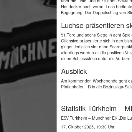
über die Linie, und nur sieben Sekun
Neudecker nach vorne, Luca bediente
Begegnung. Der Doppelschlag von Str
Luchse präsentieren si
51 Tore und sechs Siege in acht Spie
Offensive präsentierte sich in den bis
gingen lediglich vier ohne Scorerpun
allerdings werden all die positiven V
einen Schlussstrich unter die Vorbere
Ausblick
Am kommenden Wochenende geht es end
Pfaffenhofen 1B in die Bezirksliga-Sa
Statistik Türkheim – 
ESV Türkheim – Münchner EK „Die Luch
17. Oktober 2025, 19:30 Uhr