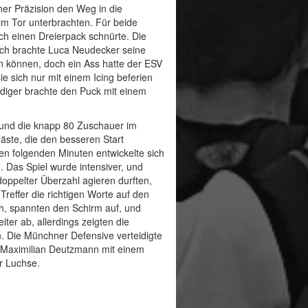
her Präzision den Weg in die
im Tor unterbrachten. Für beide
auch einen Dreierpack schnürte. Die
ich brachte Luca Neudecker seine
n können, doch ein Ass hatte der ESV
e sich nur mit einem Icing beferien
idiger brachte den Puck mit einem
 und die knapp 80 Zuschauer im
äste, die den besseren Start
den folgenden Minuten entwickelte sich
. Das Spiel wurde intensiver, und
doppelter Überzahl agieren durften,
effer die richtigen Worte auf den
h, spannten den Schirm auf, und
er ab, allerdings zeigten die
. Die Münchner Defensive verteidigte
te Maximilian Deutzmann mit einem
r Luchse.