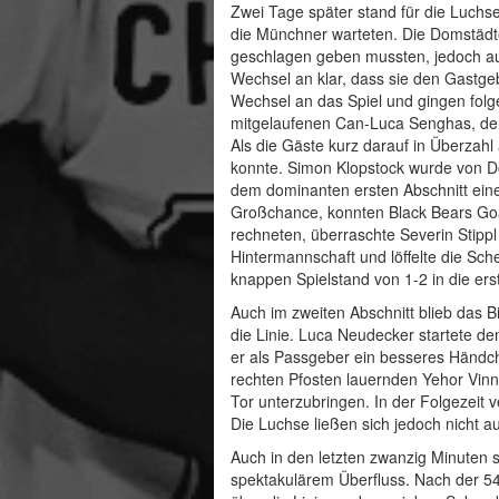
Zwei Tage später stand für die Luchse
die Münchner warteten. Die Domstädte
geschlagen geben mussten, jedoch au
Wechsel an klar, dass sie den Gastgeb
Wechsel an das Spiel und gingen folge
mitgelaufenen Can-Luca Senghas, der 
Als die Gäste kurz darauf in Überza
konnte. Simon Klopstock wurde von D
dem dominanten ersten Abschnitt ei
Großchance, konnten Black Bears Goal
rechneten, überraschte Severin Stipp
Hintermannschaft und löffelte die Sc
knappen Spielstand von 1-2 in die ers
Auch im zweiten Abschnitt blieb das 
die Linie. Luca Neudecker startete de
er als Passgeber ein besseres Händc
rechten Pfosten lauernden Yehor Vinny
Tor unterzubringen. In der Folgezeit
Die Luchse ließen sich jedoch nicht a
Auch in den letzten zwanzig Minuten 
spektakulärem Überfluss. Nach der 54