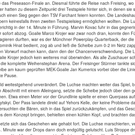
 das Preseason-Finale an. Diesmal führte die Reise nach Freising, wo
r hatten zu diesem Zeitpunkt drei Testspiele hinter sich, in denen si
ch einen Sieg gegen den TSV Farchant feiern konnten. Die Landesha
ern keinesfalls ihren zweiten Testspielsieg ermöglichen wollten. Die 
richtig in der 14. Minute in Führung. Marvin Kovac fuhr in das gegneri
sofort abzog. Goalie Marco Krojer war zwar noch dran, konnte den Füh
hl agieren durften, war es der Münchner Powerplay-Quarterback, der 
ominik Hnat bedient, zog ab und ließ die Scheibe zum 0-2 im Netz z
nen Vorwurf machen kann, dann den der Chancenverschwendung. Die 
ie Krojer jedoch kein weiteres mal überwinden. Als alle Zuschauer s
l die komplette Weihenstephan Arena. Der Freisinger Stürmer tankte s
heibe am kaum geprüften MEK-Goalie Jan Kumerics vorbei über die Lini
te Pause.
Bild weitestgehend unverändert. Die Luchse machten weiter das Spiel, 
n Abschnitt mit einem Alleingang, setzte die Scheibe jedoch über den 
hen. Etwa einen Meter vor der Grundlinie spielte er einen Querpass 
tskyi. Der Pass landete direkt auf Yehors Kelle, der keine Probleme da
 versuchten die Bären, sich in das Spiel zurückzukämpfen, und das Ges
us dem Konzept bringen, behielten einen kühlen Kopf, und brachten das
setzte sich das Geschehen wie gehabt fort. Die Luchse marschierten, v
. Minute war der Drops dann doch endgültig gelutscht. Luis Stroppe d