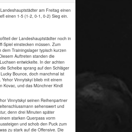
Landeshauptstädter am Freitag einen
l einen 1-5 (1-2, 0-1, 0-2) Sieg ein.
oßteil der Landeshauptstädter noch in
off-Spiel einstecken müssen. Zum
h dem Trainingslager typisch kurzen
 Diesem Auftreten standen die
 Luchsen entwickelte. In der achten
 die Scheibe sprang auf den Schläger
e Lucky Bounce, doch manchmal ist
. Yehor Vinnytskyi blieb mit einem
vin Kovac, und das Münchner Kindl
ehor Vinnytskyi seinen Reihenpartner
 Keltenschlussmann sehenswert und
tur, denn drei Minuten später
t einem starken Querpass vorm
t aussteigen und schob den Puck zum
as zu stark auf die Offensive. Die