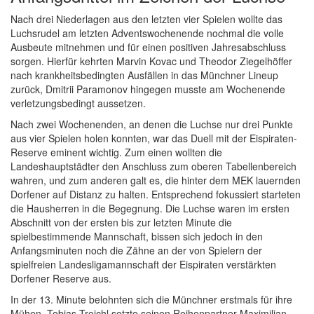
Nach drei Niederlagen aus den letzten vier Spielen wollte das
Luchsrudel am letzten Adventswochenende nochmal die volle
Ausbeute mitnehmen und für einen positiven Jahresabschluss
sorgen. Hierfür kehrten Marvin Kovac und Theodor Ziegelhöffer
nach krankheitsbedingten Ausfällen in das Münchner Lineup
zurück, Dmitrii Paramonov hingegen musste am Wochenende
verletzungsbedingt aussetzen.
Nach zwei Wochenenden, an denen die Luchse nur drei Punkte
aus vier Spielen holen konnten, war das Duell mit der Eispiraten-
Reserve eminent wichtig. Zum einen wollten die
Landeshauptstädter den Anschluss zum oberen Tabellenbereich
wahren, und zum anderen galt es, die hinter dem MEK lauernden
Dorfener auf Distanz zu halten. Entsprechend fokussiert starteten
die Hausherren in die Begegnung. Die Luchse waren im ersten
Abschnitt von der ersten bis zur letzten Minute die
spielbestimmende Mannschaft, bissen sich jedoch in den
Anfangsminuten noch die Zähne an der von Spielern der
spielfreien Landesligamannschaft der Eispiraten verstärkten
Dorfener Reserve aus.
In der 13. Minute belohnten sich die Münchner erstmals für ihre
Mühen. Tobias Treichl setzte seinen Reihenpartner Maximilian