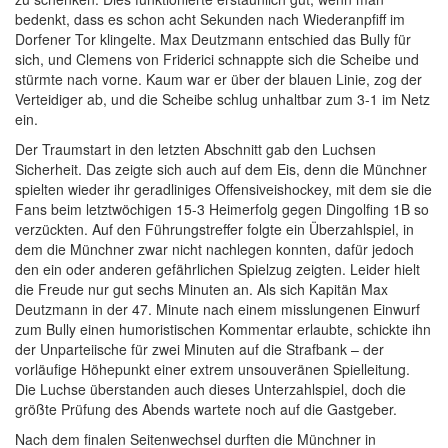
bedenkt, dass es schon acht Sekunden nach Wiederanpfiff im
Dorfener Tor klingelte. Max Deutzmann entschied das Bully für
sich, und Clemens von Friderici schnappte sich die Scheibe und
stürmte nach vorne. Kaum war er über der blauen Linie, zog der
Verteidiger ab, und die Scheibe schlug unhaltbar zum 3-1 im Netz
ein.
Der Traumstart in den letzten Abschnitt gab den Luchsen
Sicherheit. Das zeigte sich auch auf dem Eis, denn die Münchner
spielten wieder ihr geradliniges Offensiveishockey, mit dem sie die
Fans beim letztwöchigen 15-3 Heimerfolg gegen Dingolfing 1B so
verzückten. Auf den Führungstreffer folgte ein Überzahlspiel, in
dem die Münchner zwar nicht nachlegen konnten, dafür jedoch
den ein oder anderen gefährlichen Spielzug zeigten. Leider hielt
die Freude nur gut sechs Minuten an. Als sich Kapitän Max
Deutzmann in der 47. Minute nach einem misslungenen Einwurf
zum Bully einen humoristischen Kommentar erlaubte, schickte ihn
der Unparteiische für zwei Minuten auf die Strafbank – der
vorläufige Höhepunkt einer extrem unsouveränen Spielleitung.
Die Luchse überstanden auch dieses Unterzahlspiel, doch die
größte Prüfung des Abends wartete noch auf die Gastgeber.
Nach dem finalen Seitenwechsel durften die Münchner in