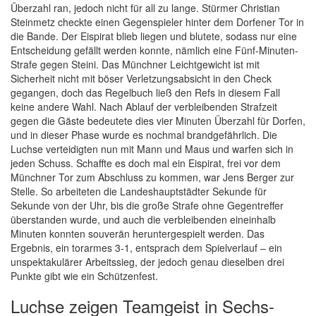
Überzahl ran, jedoch nicht für all zu lange. Stürmer Christian
Steinmetz checkte einen Gegenspieler hinter dem Dorfener Tor in
die Bande. Der Eispirat blieb liegen und blutete, sodass nur eine
Entscheidung gefällt werden konnte, nämlich eine Fünf-Minuten-
Strafe gegen Steini. Das Münchner Leichtgewicht ist mit
Sicherheit nicht mit böser Verletzungsabsicht in den Check
gegangen, doch das Regelbuch ließ den Refs in diesem Fall
keine andere Wahl. Nach Ablauf der verbleibenden Strafzeit
gegen die Gäste bedeutete dies vier Minuten Überzahl für Dorfen,
und in dieser Phase wurde es nochmal brandgefährlich. Die
Luchse verteidigten nun mit Mann und Maus und warfen sich in
jeden Schuss. Schaffte es doch mal ein Eispirat, frei vor dem
Münchner Tor zum Abschluss zu kommen, war Jens Berger zur
Stelle. So arbeiteten die Landeshauptstädter Sekunde für
Sekunde von der Uhr, bis die große Strafe ohne Gegentreffer
überstanden wurde, und auch die verbleibenden eineinhalb
Minuten konnten souverän heruntergespielt werden. Das
Ergebnis, ein torarmes 3-1, entsprach dem Spielverlauf – ein
unspektakulärer Arbeitssieg, der jedoch genau dieselben drei
Punkte gibt wie ein Schützenfest.
Luchse zeigen Teamgeist in Sechs-