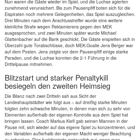
Nun waren die Gäste wieder im Spiel, und die Luchse agierten
zunehmend verunsichert. Bis zum Pausenpfiff boten sich für die
Eispiraten noch mehrere Gelegenheiten, das Spiel auszugleichen.
Drei Minuten nach dem Anschlusstreffer wurde eine weitere
kleinliche Strafe wegen Reklamierens gegen den MEK
ausgesprochen, und zwei Minuten später wurde Michael
Glattenbacher auf die Bank geschickt. Die Gäste erspielten sich in
Überzahl gute Torabschlüsse, doch MEK-Goalie Jens Berger war
auf dem Posten. Jens zeigte vor dem Pausenpfiff einige starke
Paraden, und die Luchse konnten die 2-1 Führung in die
Drittelpause mitnehmen.
Blitzstart und starker Penaltykill
besiegeln den zweiten Heimsieg
Die Bilanz nach zwei Dritteln sah aus Sicht der
Landeshauptstädter wie folgt aus – auf dreißig starke Minuten
folgten zehn schwache Minuten, in denen man sich zu sehr von
Elementen außerhalb der eigenen Kontrolle aus dem Spiel hat
bringen lassen. Coach Markus Kiefl gab seinen Mannen in der
Pause mit, sich wieder auf das eigene Spiel zu konzentrieren, und
den Variablen außerhalb der eigenen Macht weniger Beachtung
zu schenken. Dies funktionierte erstaunlich gut, wenn man