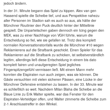
jedoch ändern.
In der 31. Minute begann das Spiel zu kippen. Alex van gen
Hassend spielte die Scheibe tief, und aus Perspektive nahezu
aller Personen im Stadion sah es auch so aus, als hätte der
Münchner Routinier den Puck deutlich hinter der Mittellinie
gespielt. Die Unparteiischen gaben dennoch ein Icing gegen den
MEK, was zu einer Nachfrage von VGH führte, warum die
Entscheidung so fiel, wie sie gefallen ist. Trotz des komplett
normalen Konversationstonfalls wurde die Münchner #10 wegen
Reklamierens auf die Strafbank geschickt. Einen Spieler für das
Reklamieren auf die Strafbank zu schicken, ist selbstverständlich
legitim, allerdings ließ diese Entscheidung in einem bis dato
komplett fairen und unaufgeregten Spiel jegliches
Fingerspitzengefühl vermissen ließ. Mit einem Mann mehr
konnten die Eispiraten nun auch zeigen, was sie können. Die
Gäste versuchten mit vielen sicheren Pässen, eine Lücke in der
Münchner Defensive entstehen zu lassen. In der 33. Minute war
es schließlich so weit. Nachdem Milan Blaha die Scheibe an die
Blaue Linie zu Erik Walter spielte, war das Fenster für den
Eispiraten-Verteidiger offen, und Walter zimmerte die Scheibe zum
2-1 Anschlusstreffer in den Winkel.