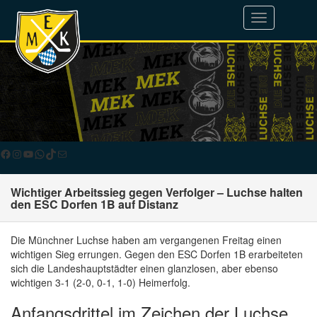
Toggle
navigation
Facebook
Instagram
YouTube
WhatsApp
TikTok
E-Mail
Wichtiger Arbeitssieg gegen Verfolger – Luchse halten
den ESC Dorfen 1B auf Distanz
Die Münchner Luchse haben am vergangenen Freitag einen
wichtigen Sieg errungen. Gegen den ESC Dorfen 1B erarbeiteten
sich die Landeshauptstädter einen glanzlosen, aber ebenso
wichtigen 3-1 (2-0, 0-1, 1-0) Heimerfolg.
Anfangsdrittel im Zeichen der Luchse