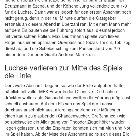
Deutzmann in Szene, und der Kölsche Jung vollendete zum 1-0
für die Luchse. Damit war es jedoch für den ersten Abschnitt noch
nicht genug, denn in der 18. Minute durften die Gastgeber
erstmals an diesem Abend in Überzahl ran. Mit einem Mann mehr
auf dem Eis bauten sie die Führung sofort aus, diesmal jedoch
mit vertauschten Rollen. Max Deutzmann spielte vom linken
Flügel aus einen optimalen Querpass auf Tobias Treichl, Tobi zog
direkt ab, und die Scheibe schlug zum Pausenstand von 2-0
hinter dem Dorfener Goalie Andreas Marek ein.
Luchse verlieren zur Mitte des Spiels
die Linie
Der zweite Abschnitt begann so, wie der Erste aufgehört hatte,
nämlich mit voller MEK-Power in der Offensive. Die Luchse
drückten weiter aufs Gaspedal und wollten die Führung möglichst
schnell ausbauen. Auf dem Eis sah das Spiel der Luchse
durchaus ansehnlich aus, allerdings betrieben die Münchner
einen kaum zu glaubenden Chancenwucher. Großchancen wie
beispielsweise ein Alleingang von Theodor Ziegelhöffer wurden
liegen gelassen, und die Eispiraten konnten sich mit Müh und Not
im Spiel halten. Ab der Mitte des Abschnitts sollte sich dieses Bild