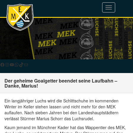
Toggle
navigation
Facebook
Instagram
YouTube
WhatsApp
TikTok
E-Mail
Der geheime Goalgetter beendet seine Laufbahn –
Danke, Marius!
Ein langjähriger Luchs wird die Schlittschuhe im kommenden
Winter im Keller stehen lassen und nicht mehr für den MEK
auflaufen. Nach sieben Jahren bei den Landeshauptstädtern
verlässt Stürmer Marius Schorr das Luchsrudel.
Kaum jemand im Münchner Kader hat das Wappentier des MEK,