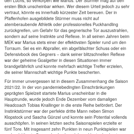
den Luchs, so verkörpert wie Marius. Der Stürmer mag auf den
ersten Blick unscheinbar wirken. Wer diesem Urteil jedoch zu sehr
vertraut, könnte es innerhalb kürzester Zeit bereuen. Der in
Pfaffenhofen ausgebildete Stürmer muss nicht auf
atemberaubende Athletik oder professionelles Puckhandling
zurückgreifen, um Gefahr für das gegnerische Tor auszustrahlen,
sondern auf seine Instinkte und Reflexe. In all seinen Jahren beim
MEK war Marius stets einer der effektivsten Spieler rund um den
Torraum. Sei es ein Abpraller, ein abgefälschter Schuss oder ein
Defensivbock des Gegners – dank seiner blitzschnellen Reflexe
war der geheime Goalgetter in diesen Situationen immer
brandgefährlich und konnte mehrfach wichtige Treffer erzielen,
die seiner Mannschaft wichtige Punkte bescherten.
Für immer unvergessen ist in diesem Zusammenhang die Saison
2021/22. In der von pandemiebedingten Einschränkungen
geprägten Spielzeit startete Marius unscheinbar in die
Hauptrunde, wurde jedoch Ende Dezember vom damaligen
Headcoach Tobias Knallinger in die erste Reihe befördert. Der
Instinktstürmer war der perfekte dritte Mann neben Simon
Klopstock und Sascha Günzel und konnte sein Potential vollends
ausschöpfen. In seinen letzten sechs Saisonspielen erzielte er
fünf Tore. Mit insgesamt zehn Punkten in neun Punktspielen war