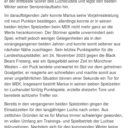
er der drittbeste Scorer des Luchsrudels und legte den besten
Winter seiner Seniorenlaufbahn hin.
Im darauffolgenden Jahr konnte Marius seine Vorjahresleistung
mit neun Punkten bestätigen, allerdings konnte er in seinen
beiden letzten Spielzeiten beim MEK nicht mehr ganz an die
Werte herankommen. Der Stürmer spielte unvermindert sein
Spiel, erhielt jedoch weniger Gelegenheiten als in den
vorangegangenen beiden Jahren und konnte somit seltener aus
nächster Nähe zuschlagen. Sein letztes Punktspieltor für die
Landeshauptstädter, am 24. November 2023 gegen die Black
Bears Freising, war ein Spiegelbild seiner Zeit im Münchner
Westen – ein Puck landete unerwartet im Slot vor dem geheimen
Goalgetter, er reagierte am schnellsten und machte somit aus
einer ungefährlichen Situation binnen einer Sekunde ein Tor für
den MEK. Insgesamt bestritt Marius in seinen sieben Spielzeiten
im Luchsrudel fünfzig Punktspiele, erzielte dreizehn Tore und
bereitete achtzehn Treffer vor.
Bereits in den vergangenen beiden Spielzeiten gingen die
Einsatzzeiten für den langjährigen Luchs nach unten. Aus
zeitlichen Gründen ist es für Marius immer schwieriger geworden,
im vollen Umfang am Trainings- und Spielbetrieb der Luchse
teilzunehmen. Nachdem sich für den kommenden Winter keine