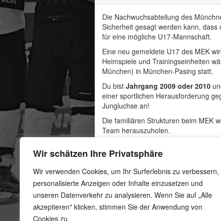
Die Nachwuchsabteilung des Münchner
Sicherheit gesagt werden kann, dass 
für eine mögliche U17-Mannschaft.
Eine neu gemeldete U17 des MEK wird 
Heimspiele und Trainingseinheiten w
München) in München-Pasing statt.
Du bist
Jahrgang 2009 oder 2010
un
einer sportlichen Herausforderung g
Jungluchse an!
Die familiären Strukturen beim MEK w
Team herauszuholen.
Dein Geschlecht spielt bei uns selbs
Wir schätzen Ihre Privatsphäre
Haben wir dein Interesse geweckt? Da
oder schreib uns eine Nachricht in de
Wir verwenden Cookies, um Ihr Surferlebnis zu verbessern,
personalisierte Anzeigen oder Inhalte einzusetzen und
unseren Datenverkehr zu analysieren. Wenn Sie auf „Alle
akzeptieren" klicken, stimmen Sie der Anwendung von
Cookies zu.