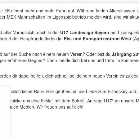
 EK nimmt mehr und mehr Fahrt auf. Während in den Altersklassen U
der MEK Mannschaften im Ligenspielbetrieb melden wird, sind wir aktu
aller Voraussicht nach in der
U17 Landesliga Bayern
am Ligenspiel
ährend der Hauptrunde finden im
Eis- und Funsportzentrum West
(A
d auf der Suche nach einem neuen Verein? Oder bist du
Jahrgang 20
egen erfahrene Gegner? Dann melde dich bei uns und trete im kommen
erden dir dabei helfen, dich schnell bei deinem neuen Verein einzuleb
tverständlich keine Rolle. Hier geht es um die Liebe zum Eishockey 
nn schicke uns eine E-Mail mit dem Betreff „Anfrage U17“ an unsere 
n sozialen Medien. Wir freuen uns auf dich!