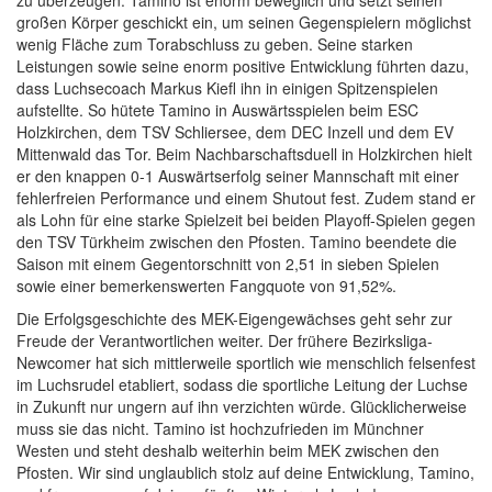
zu überzeugen. Tamino ist enorm beweglich und setzt seinen
großen Körper geschickt ein, um seinen Gegenspielern möglichst
wenig Fläche zum Torabschluss zu geben. Seine starken
Leistungen sowie seine enorm positive Entwicklung führten dazu,
dass Luchsecoach Markus Kiefl ihn in einigen Spitzenspielen
aufstellte. So hütete Tamino in Auswärtsspielen beim ESC
Holzkirchen, dem TSV Schliersee, dem DEC Inzell und dem EV
Mittenwald das Tor. Beim Nachbarschaftsduell in Holzkirchen hielt
er den knappen 0-1 Auswärtserfolg seiner Mannschaft mit einer
fehlerfreien Performance und einem Shutout fest. Zudem stand er
als Lohn für eine starke Spielzeit bei beiden Playoff-Spielen gegen
den TSV Türkheim zwischen den Pfosten. Tamino beendete die
Saison mit einem Gegentorschnitt von 2,51 in sieben Spielen
sowie einer bemerkenswerten Fangquote von 91,52%.
Die Erfolgsgeschichte des MEK-Eigengewächses geht sehr zur
Freude der Verantwortlichen weiter. Der frühere Bezirksliga-
Newcomer hat sich mittlerweile sportlich wie menschlich felsenfest
im Luchsrudel etabliert, sodass die sportliche Leitung der Luchse
in Zukunft nur ungern auf ihn verzichten würde. Glücklicherweise
muss sie das nicht. Tamino ist hochzufrieden im Münchner
Westen und steht deshalb weiterhin beim MEK zwischen den
Pfosten. Wir sind unglaublich stolz auf deine Entwicklung, Tamino,