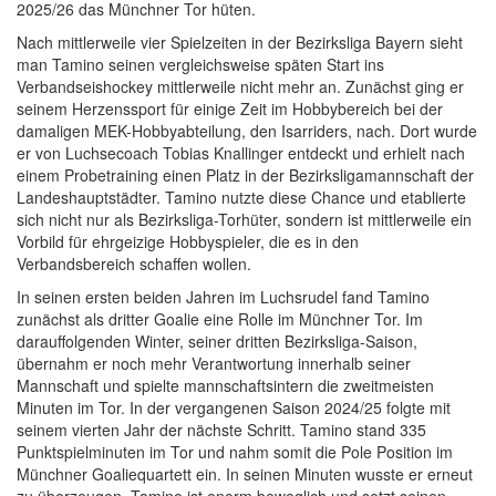
2025/26 das Münchner Tor hüten.
Nach mittlerweile vier Spielzeiten in der Bezirksliga Bayern sieht
man Tamino seinen vergleichsweise späten Start ins
Verbandseishockey mittlerweile nicht mehr an. Zunächst ging er
seinem Herzenssport für einige Zeit im Hobbybereich bei der
damaligen MEK-Hobbyabteilung, den Isarriders, nach. Dort wurde
er von Luchsecoach Tobias Knallinger entdeckt und erhielt nach
einem Probetraining einen Platz in der Bezirksligamannschaft der
Landeshauptstädter. Tamino nutzte diese Chance und etablierte
sich nicht nur als Bezirksliga-Torhüter, sondern ist mittlerweile ein
Vorbild für ehrgeizige Hobbyspieler, die es in den
Verbandsbereich schaffen wollen.
In seinen ersten beiden Jahren im Luchsrudel fand Tamino
zunächst als dritter Goalie eine Rolle im Münchner Tor. Im
darauffolgenden Winter, seiner dritten Bezirksliga-Saison,
übernahm er noch mehr Verantwortung innerhalb seiner
Mannschaft und spielte mannschaftsintern die zweitmeisten
Minuten im Tor. In der vergangenen Saison 2024/25 folgte mit
seinem vierten Jahr der nächste Schritt. Tamino stand 335
Punktspielminuten im Tor und nahm somit die Pole Position im
Münchner Goaliequartett ein. In seinen Minuten wusste er erneut