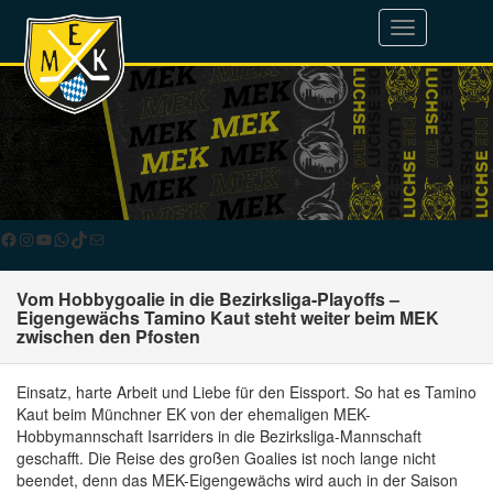
Toggle
navigation
Facebook
Instagram
YouTube
WhatsApp
TikTok
E-Mail
Vom Hobbygoalie in die Bezirksliga-Playoffs –
Eigengewächs Tamino Kaut steht weiter beim MEK
zwischen den Pfosten
Einsatz, harte Arbeit und Liebe für den Eissport. So hat es Tamino
Kaut beim Münchner EK von der ehemaligen MEK-
Hobbymannschaft Isarriders in die Bezirksliga-Mannschaft
geschafft. Die Reise des großen Goalies ist noch lange nicht
beendet, denn das MEK-Eigengewächs wird auch in der Saison