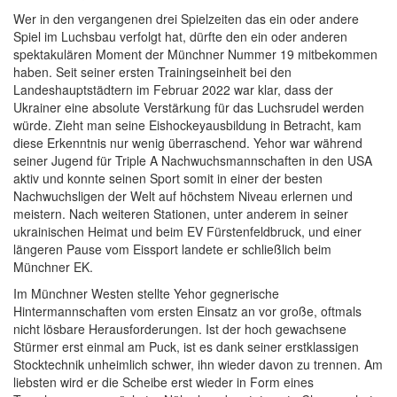
Wer in den vergangenen drei Spielzeiten das ein oder andere
Spiel im Luchsbau verfolgt hat, dürfte den ein oder anderen
spektakulären Moment der Münchner Nummer 19 mitbekommen
haben. Seit seiner ersten Trainingseinheit bei den
Landeshauptstädtern im Februar 2022 war klar, dass der
Ukrainer eine absolute Verstärkung für das Luchsrudel werden
würde. Zieht man seine Eishockeyausbildung in Betracht, kam
diese Erkenntnis nur wenig überraschend. Yehor war während
seiner Jugend für Triple A Nachwuchsmannschaften in den USA
aktiv und konnte seinen Sport somit in einer der besten
Nachwuchsligen der Welt auf höchstem Niveau erlernen und
meistern. Nach weiteren Stationen, unter anderem in seiner
ukrainischen Heimat und beim EV Fürstenfeldbruck, und einer
längeren Pause vom Eissport landete er schließlich beim
Münchner EK.
Im Münchner Westen stellte Yehor gegnerische
Hintermannschaften vom ersten Einsatz an vor große, oftmals
nicht lösbare Herausforderungen. Ist der hoch gewachsene
Stürmer erst einmal am Puck, ist es dank seiner erstklassigen
Stocktechnik unheimlich schwer, ihn wieder davon zu trennen. Am
liebsten wird er die Scheibe erst wieder in Form eines