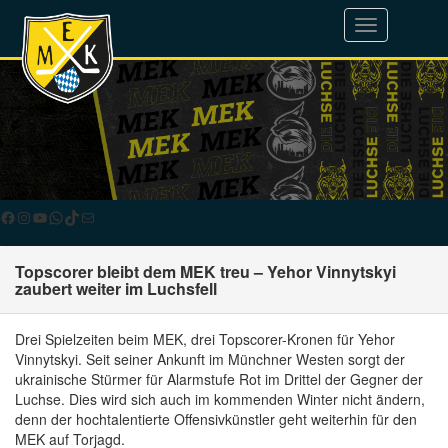
Toggle
navigation
Facebook
Instagram
YouTube
WhatsApp
TikTok
E-Mail
Topscorer bleibt dem MEK treu – Yehor Vinnytskyi
zaubert weiter im Luchsfell
Drei Spielzeiten beim MEK, drei Topscorer-Kronen für Yehor
Vinnytskyi. Seit seiner Ankunft im Münchner Westen sorgt der
ukrainische Stürmer für Alarmstufe Rot im Drittel der Gegner der
Luchse. Dies wird sich auch im kommenden Winter nicht ändern,
denn der hochtalentierte Offensivkünstler geht weiterhin für den
MEK auf Torjagd.