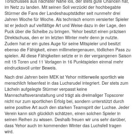
Torschusses aus nächster Nähe los, der stets gute Chancen hat,
im Netz zu landen. Mit seinen Soli verzückt der hochbegabte
Stürmer die Fans der Landeshauptstädter seit nunmehr drei
Jahren Woche für Woche. Als technisch enorm versierter Spieler
ist er jedoch auf vielfältige Art und Weise dazu in der Lage, den
Puck über die Scheibe zu bringen. Yehor besitzt einen präzisen
Direktschuss, den er im letzten Winter mehr denn je nutzte.
Zudem hat er ein gutes Auge für seine Mitspieler und besitzt
ebenso die Fähigkeit, einen millimetergenauen, tödlichen Pass zu
spielen. All diese Fähigkeiten setzte er in der vergangenen Saison
mit 15 Toren und 11 Vorlagen in 16 Punktspielen einmal mehr
eindrucksvoll unter Beweis.
Nach drei Jahren beim MEK ist Yehor mittlerweile sportlich wie
menschlich felsenfest in das Luchsrudel integriert. Der stets zum
Lächeln aufgelegte Stürmer verpasst keine
Mannschaftsveranstaltung und trägt als dreimaliger Topscorer
nicht nur zum sportlichen Erfolg bei, sondern unterstützt durch
seine positive Art auch den starken Teamspirit der Luchse. Jeder
Verein kann sich glücklich schätzen, einen solchen Spieler in
seinen Reihen zu wissen. Deshalb freuen wir uns sehr darüber,
dass Yehor auch im kommenden Winter das Luchsfell tragen
wird.