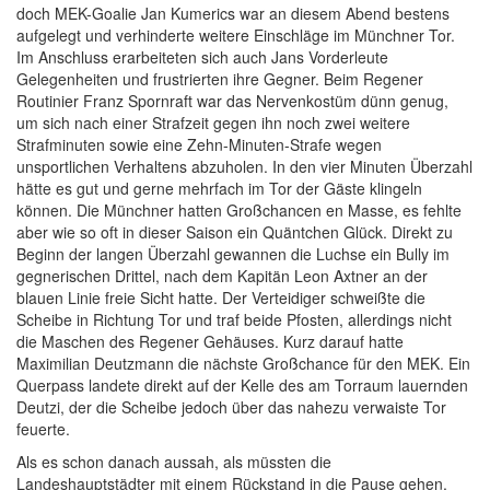
doch MEK-Goalie Jan Kumerics war an diesem Abend bestens
aufgelegt und verhinderte weitere Einschläge im Münchner Tor.
Im Anschluss erarbeiteten sich auch Jans Vorderleute
Gelegenheiten und frustrierten ihre Gegner. Beim Regener
Routinier Franz Spornraft war das Nervenkostüm dünn genug,
um sich nach einer Strafzeit gegen ihn noch zwei weitere
Strafminuten sowie eine Zehn-Minuten-Strafe wegen
unsportlichen Verhaltens abzuholen. In den vier Minuten Überzahl
hätte es gut und gerne mehrfach im Tor der Gäste klingeln
können. Die Münchner hatten Großchancen en Masse, es fehlte
aber wie so oft in dieser Saison ein Quäntchen Glück. Direkt zu
Beginn der langen Überzahl gewannen die Luchse ein Bully im
gegnerischen Drittel, nach dem Kapitän Leon Axtner an der
blauen Linie freie Sicht hatte. Der Verteidiger schweißte die
Scheibe in Richtung Tor und traf beide Pfosten, allerdings nicht
die Maschen des Regener Gehäuses. Kurz darauf hatte
Maximilian Deutzmann die nächste Großchance für den MEK. Ein
Querpass landete direkt auf der Kelle des am Torraum lauernden
Deutzi, der die Scheibe jedoch über das nahezu verwaiste Tor
feuerte.
Als es schon danach aussah, als müssten die
Landeshauptstädter mit einem Rückstand in die Pause gehen,