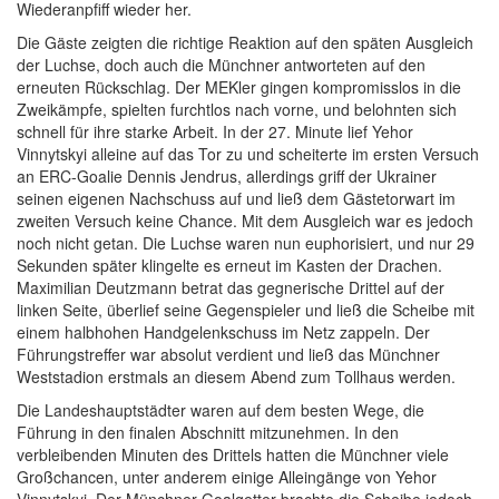
Wiederanpfiff wieder her.
Die Gäste zeigten die richtige Reaktion auf den späten Ausgleich
der Luchse, doch auch die Münchner antworteten auf den
erneuten Rückschlag. Der MEKler gingen kompromisslos in die
Zweikämpfe, spielten furchtlos nach vorne, und belohnten sich
schnell für ihre starke Arbeit. In der 27. Minute lief Yehor
Vinnytskyi alleine auf das Tor zu und scheiterte im ersten Versuch
an ERC-Goalie Dennis Jendrus, allerdings griff der Ukrainer
seinen eigenen Nachschuss auf und ließ dem Gästetorwart im
zweiten Versuch keine Chance. Mit dem Ausgleich war es jedoch
noch nicht getan. Die Luchse waren nun euphorisiert, und nur 29
Sekunden später klingelte es erneut im Kasten der Drachen.
Maximilian Deutzmann betrat das gegnerische Drittel auf der
linken Seite, überlief seine Gegenspieler und ließ die Scheibe mit
einem halbhohen Handgelenkschuss im Netz zappeln. Der
Führungstreffer war absolut verdient und ließ das Münchner
Weststadion erstmals an diesem Abend zum Tollhaus werden.
Die Landeshauptstädter waren auf dem besten Wege, die
Führung in den finalen Abschnitt mitzunehmen. In den
verbleibenden Minuten des Drittels hatten die Münchner viele
Großchancen, unter anderem einige Alleingänge von Yehor