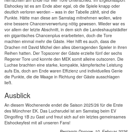
herrschten am Ende nur vier Tore Unterschied. Im Ergebnissport
Eishockey ist es am Ende aber egal, ob die Spiele knapp oder
deutlich verloren werden – was in der Tabelle zählt, sind die
Punkte. Hätte man diese am Samstag mitnehmen wollen, wäre
eine bessere Chancenverwertung nötig gewesen. Wieder war es
vor allem der letzte Abschnitt, in dem sich die Landeshauptstädter
ein gigantisches Chancenplus erarbeiteten, doch die Tore
machten einmal mehr die Gäste. Hier hilft es auch, dass die
Drachen mit David Michel den alles überragenden Spieler in ihren
Reihen hatten. Der Topscorer der Gäste erzielte fünf der sechs
Regener Tore und konnte den MEK somit alleine outscoren. Die
Luchse brachten eine starke, kompakte, kämpferische Leistung
aufs Eis, doch am Ende waren Effizienz und individuelles Genie
die Punkte, die die Waage in Richtung der Gäste ausschlagen
ließ.
Ausblick
An diesem Wochenende endet die Saison 2025/26 für die Erste
des Münchner EK. Das Luchsrudel ist am Samstag beim EV
Dingolfing 1B zu Gast und freut sich auf ein letztes gemeinsames
Eishockeyfest mit all unseren Fans!
Benjamin Dornow, 10. Februar 2026