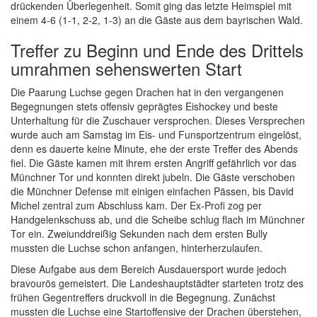
drückenden Überlegenheit. Somit ging das letzte Heimspiel mit
einem 4-6 (1-1, 2-2, 1-3) an die Gäste aus dem bayrischen Wald.
Treffer zu Beginn und Ende des Drittels
umrahmen sehenswerten Start
Die Paarung Luchse gegen Drachen hat in den vergangenen
Begegnungen stets offensiv geprägtes Eishockey und beste
Unterhaltung für die Zuschauer versprochen. Dieses Versprechen
wurde auch am Samstag im Eis- und Funsportzentrum eingelöst,
denn es dauerte keine Minute, ehe der erste Treffer des Abends
fiel. Die Gäste kamen mit ihrem ersten Angriff gefährlich vor das
Münchner Tor und konnten direkt jubeln. Die Gäste verschoben
die Münchner Defense mit einigen einfachen Pässen, bis David
Michel zentral zum Abschluss kam. Der Ex-Profi zog per
Handgelenkschuss ab, und die Scheibe schlug flach im Münchner
Tor ein. Zweiunddreißig Sekunden nach dem ersten Bully
mussten die Luchse schon anfangen, hinterherzulaufen.
Diese Aufgabe aus dem Bereich Ausdauersport wurde jedoch
bravourös gemeistert. Die Landeshauptstädter starteten trotz des
frühen Gegentreffers druckvoll in die Begegnung. Zunächst
mussten die Luchse eine Startoffensive der Drachen überstehen,