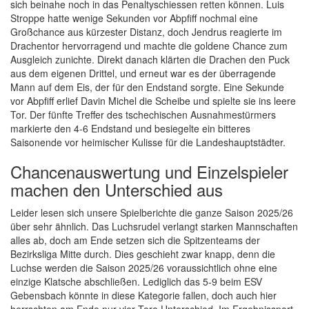
sich beinahe noch in das Penaltyschiessen retten können. Luis
Stroppe hatte wenige Sekunden vor Abpfiff nochmal eine
Großchance aus kürzester Distanz, doch Jendrus reagierte im
Drachentor hervorragend und machte die goldene Chance zum
Ausgleich zunichte. Direkt danach klärten die Drachen den Puck
aus dem eigenen Drittel, und erneut war es der überragende
Mann auf dem Eis, der für den Endstand sorgte. Eine Sekunde
vor Abpfiff erlief Davin Michel die Scheibe und spielte sie ins leere
Tor. Der fünfte Treffer des tschechischen Ausnahmestürmers
markierte den 4-6 Endstand und besiegelte ein bitteres
Saisonende vor heimischer Kulisse für die Landeshauptstädter.
Chancenauswertung und Einzelspieler
machen den Unterschied aus
Leider lesen sich unsere Spielberichte die ganze Saison 2025/26
über sehr ähnlich. Das Luchsrudel verlangt starken Mannschaften
alles ab, doch am Ende setzen sich die Spitzenteams der
Bezirksliga Mitte durch. Dies geschieht zwar knapp, denn die
Luchse werden die Saison 2025/26 voraussichtlich ohne eine
einzige Klatsche abschließen. Lediglich das 5-9 beim ESV
Gebensbach könnte in diese Kategorie fallen, doch auch hier