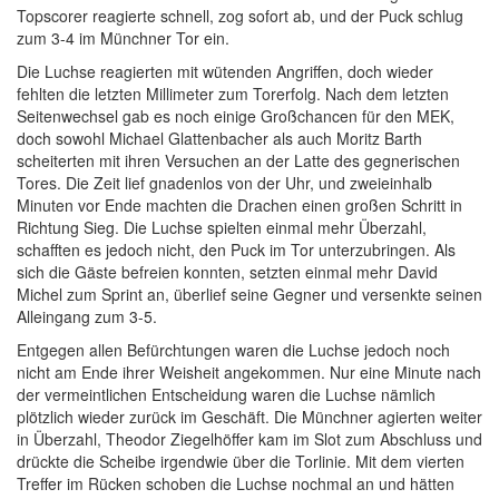
Topscorer reagierte schnell, zog sofort ab, und der Puck schlug
zum 3-4 im Münchner Tor ein.
Die Luchse reagierten mit wütenden Angriffen, doch wieder
fehlten die letzten Millimeter zum Torerfolg. Nach dem letzten
Seitenwechsel gab es noch einige Großchancen für den MEK,
doch sowohl Michael Glattenbacher als auch Moritz Barth
scheiterten mit ihren Versuchen an der Latte des gegnerischen
Tores. Die Zeit lief gnadenlos von der Uhr, und zweieinhalb
Minuten vor Ende machten die Drachen einen großen Schritt in
Richtung Sieg. Die Luchse spielten einmal mehr Überzahl,
schafften es jedoch nicht, den Puck im Tor unterzubringen. Als
sich die Gäste befreien konnten, setzten einmal mehr David
Michel zum Sprint an, überlief seine Gegner und versenkte seinen
Alleingang zum 3-5.
Entgegen allen Befürchtungen waren die Luchse jedoch noch
nicht am Ende ihrer Weisheit angekommen. Nur eine Minute nach
der vermeintlichen Entscheidung waren die Luchse nämlich
plötzlich wieder zurück im Geschäft. Die Münchner agierten weiter
in Überzahl, Theodor Ziegelhöffer kam im Slot zum Abschluss und
drückte die Scheibe irgendwie über die Torlinie. Mit dem vierten
Treffer im Rücken schoben die Luchse nochmal an und hätten