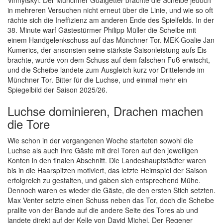
Vinnytskyi. Der Münchner Goalgetter brachte die Scheibe jedoch
in mehreren Versuchen nicht erneut über die Linie, und wie so oft
rächte sich die Ineffizienz am anderen Ende des Spielfelds. In der
38. Minute warf Gästestürmer Philipp Müller die Scheibe mit
einem Handgelenkschuss auf das Münchner Tor. MEK-Goalie Jan
Kumerics, der ansonsten seine stärkste Saisonleistung aufs Eis
brachte, wurde von dem Schuss auf dem falschen Fuß erwischt,
und die Scheibe landete zum Ausgleich kurz vor Drittelende im
Münchner Tor. Bitter für die Luchse, und einmal mehr ein
Spiegelbild der Saison 2025/26.
Luchse dominieren, Drachen machen
die Tore
Wie schon in der vergangenen Woche starteten sowohl die
Luchse als auch ihre Gäste mit drei Toren auf den jeweiligen
Konten in den finalen Abschnitt. Die Landeshauptstädter waren
bis in die Haarspitzen motiviert, das letzte Heimspiel der Saison
erfolgreich zu gestalten, und gaben sich entsprechend Mühe.
Dennoch waren es wieder die Gäste, die den ersten Stich setzten.
Max Venter setzte einen Schuss neben das Tor, doch die Scheibe
prallte von der Bande auf die andere Seite des Tores ab und
landete direkt auf der Kelle von David Michel. Der Regener