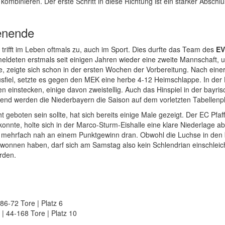
kombinieren. Der erste Schritt in diese Richtung ist ein starker Abschlus
enende
 trifft im Leben oftmals zu, auch im Sport. Dies durfte das Team des
EV
meldeten erstmals seit einigen Jahren wieder eine zweite Mannschaft, 
de, zeigte sich schon in der ersten Wochen der Vorbereitung. Nach ei
sfiel, setzte es gegen den MEK eine herbe 4-12 Heimschlappe. In der 
en einstecken, einige davon zweistellig. Auch das Hinspiel in der bayri
hend werden die Niederbayern die Saison auf dem vorletzten Tabellenp
eboten sein sollte, hat sich bereits einige Male gezeigt. Der EC Pfa
onnte, holte sich in der Marco-Sturm-Eishalle eine klare Niederlage 
n mehrfach nah an einem Punktgewinn dran. Obwohl die Luchse in de
gewonnen haben, darf sich am Samstag also kein Schlendrian einschleiche
rden.
86-72 Tore | Platz 6
 | 44-168 Tore | Platz 10