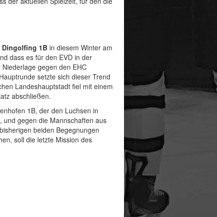
s der aktuellen Spielzeit, für den die
 Dingolfing 1B
in diesem Winter am
und dass es für den EVD in der
ner Niederlage gegen den EHC
Hauptrunde setzte sich dieser Trend
schen Landeshauptstadt fiel mit einem
latz abschließen.
ffenhofen 1B, der den Luchsen in
ab, und gegen die Mannschaften aus
n bisherigen beiden Begegnungen
n, soll die letzte Mission des