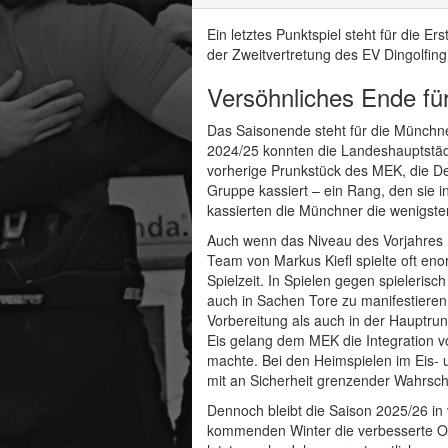
Ein letztes Punktspiel steht für die
der Zweitvertretung des EV Dingolfing
Versöhnliches Ende für
Das Saisonende steht für die Münchner
2024/25 konnten die Landeshauptstädt
vorherige Prunkstück des MEK, die Def
Gruppe kassiert – ein Rang, den sie 
kassierten die Münchner die wenigste
Auch wenn das Niveau des Vorjahres ni
Team von Markus Kiefl spielte oft eno
Spielzeit. In Spielen gegen spieleris
auch in Sachen Tore zu manifestieren.
Vorbereitung als auch in der Hauptru
Eis gelang dem MEK die Integration 
machte. Bei den Heimspielen im Eis-
mit an Sicherheit grenzender Wahrsche
Dennoch bleibt die Saison 2025/26 in 
kommenden Winter die verbesserte Offe