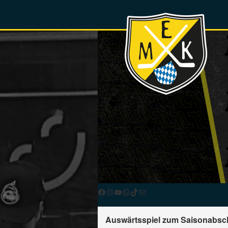
Facebook
Instagram
YouTube
WhatsApp
TikTok
E-Mail
Auswärtsspiel zum Saisonabschl