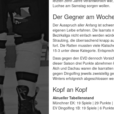
letzten zehn Jahre verantwortlich war, 
Luchse am Samstag sorgen wollen.
Der Gegner am Woch
Der Ausspruch aller Anfang ist schwer
eigenen Leibe erfahren. Die Isarrats 
Bezirksliga nicht einfach werden wür
Straubing, die überraschend knapp au
fort. Die Ratten mussten viele Klatsch
15-3 unter diese Kategorie. Entsprec
Dass gegen den EVD dennoch Vorsicht g
dieser Saison drei Punkte abnehmen k
Aich und Dachau waren die Isarratte
gegen Dingolfing jeweils zweistellig 
Winters erfolgreich abgeschlossen we
Kopf an Kopf
Aktueller Tabellenstand
Münchner EK: 19 Spiele | 29 Punkte | 
EV Dingolfing 1B: 19 Spiele | 6 Punkte