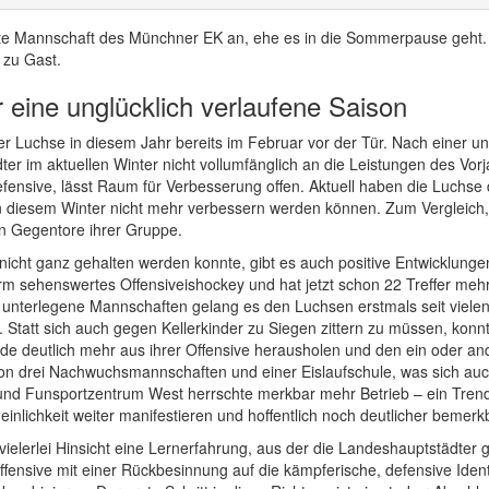
 Erste Mannschaft des Münchner EK an, ehe es in die Sommerpause geht
 zu Gast.
 eine unglücklich verlaufene Saison
 Luchse in diesem Jahr bereits im Februar vor der Tür. Nach einer un
er im aktuellen Winter nicht vollumfänglich an die Leistungen des Vor
ensive, lässt Raum für Verbesserung offen. Aktuell haben die Luchse 
in diesem Winter nicht mehr verbessern werden können. Zum Vergleich, 
n Gegentore ihrer Gruppe.
cht ganz gehalten werden konnte, gibt es auch positive Entwicklungen 
rm sehenswertes Offensiveishockey und hat jetzt schon 22 Treffer mehr
ch unterlegene Mannschaften gelang es den Luchsen erstmals seit viele
 Statt sich auch gegen Kellerkinder zu Siegen zittern zu müssen, kon
nde deutlich mehr aus ihrer Offensive herausholen und den ein oder a
von drei Nachwuchsmannschaften und einer Eislaufschule, was sich a
 und Funsportzentrum West herrschte merkbar mehr Betrieb – ein Tren
inlichkeit weiter manifestieren und hoffentlich noch deutlicher bemerkb
vielerlei Hinsicht eine Lernerfahrung, aus der die Landeshauptstädter
nsive mit einer Rückbesinnung auf die kämpferische, defensive Identit