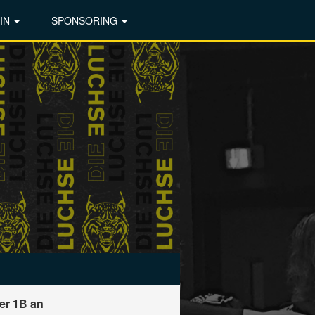
IN
SPONSORING
er 1B an