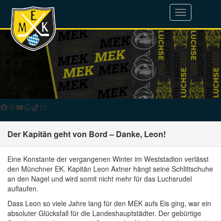
Toggle
navigation
Facebook
Instagram
YouTube
WhatsApp
TikTok
E-Mail
Der Kapitän geht von Bord – Danke, Leon!
Eine Konstante der vergangenen Winter im Weststadion verlässt
den Münchner EK. Kapitän Leon Axtner hängt seine Schlittschuhe
an den Nagel und wird somit nicht mehr für das Luchsrudel
auflaufen.
Dass Leon so viele Jahre lang für den MEK aufs Eis ging, war ein
absoluter Glücksfall für die Landeshauptstädter. Der gebürtige