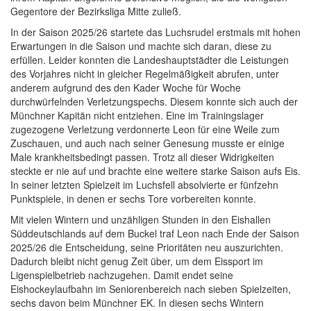
Gegentore der Bezirksliga Mitte zuließ.
In der Saison 2025/26 startete das Luchsrudel erstmals mit hohen
Erwartungen in die Saison und machte sich daran, diese zu
erfüllen. Leider konnten die Landeshauptstädter die Leistungen
des Vorjahres nicht in gleicher Regelmäßigkeit abrufen, unter
anderem aufgrund des den Kader Woche für Woche
durchwürfelnden Verletzungspechs. Diesem konnte sich auch der
Münchner Kapitän nicht entziehen. Eine im Trainingslager
zugezogene Verletzung verdonnerte Leon für eine Weile zum
Zuschauen, und auch nach seiner Genesung musste er einige
Male krankheitsbedingt passen. Trotz all dieser Widrigkeiten
steckte er nie auf und brachte eine weitere starke Saison aufs Eis.
In seiner letzten Spielzeit im Luchsfell absolvierte er fünfzehn
Punktspiele, in denen er sechs Tore vorbereiten konnte.
Mit vielen Wintern und unzähligen Stunden in den Eishallen
Süddeutschlands auf dem Buckel traf Leon nach Ende der Saison
2025/26 die Entscheidung, seine Prioritäten neu auszurichten.
Dadurch bleibt nicht genug Zeit über, um dem Eissport im
Ligenspielbetrieb nachzugehen. Damit endet seine
Eishockeylaufbahn im Seniorenbereich nach sieben Spielzeiten,
sechs davon beim Münchner EK. In diesen sechs Wintern