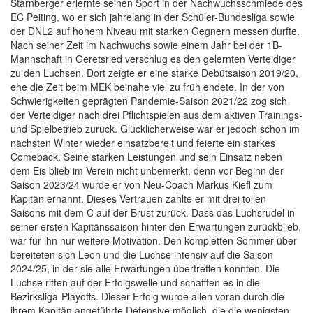
Starnberger erlernte seinen Sport in der Nachwuchsschmiede des
EC Peiting, wo er sich jahrelang in der Schüler-Bundesliga sowie
der DNL2 auf hohem Niveau mit starken Gegnern messen durfte.
Nach seiner Zeit im Nachwuchs sowie einem Jahr bei der 1B-
Mannschaft in Geretsried verschlug es den gelernten Verteidiger
zu den Luchsen. Dort zeigte er eine starke Debütsaison 2019/20,
ehe die Zeit beim MEK beinahe viel zu früh endete. In der von
Schwierigkeiten geprägten Pandemie-Saison 2021/22 zog sich
der Verteidiger nach drei Pflichtspielen aus dem aktiven Trainings-
und Spielbetrieb zurück. Glücklicherweise war er jedoch schon im
nächsten Winter wieder einsatzbereit und feierte ein starkes
Comeback. Seine starken Leistungen und sein Einsatz neben
dem Eis blieb im Verein nicht unbemerkt, denn vor Beginn der
Saison 2023/24 wurde er von Neu-Coach Markus Kiefl zum
Kapitän ernannt. Dieses Vertrauen zahlte er mit drei tollen
Saisons mit dem C auf der Brust zurück. Dass das Luchsrudel in
seiner ersten Kapitänssaison hinter den Erwartungen zurückblieb,
war für ihn nur weitere Motivation. Den kompletten Sommer über
bereiteten sich Leon und die Luchse intensiv auf die Saison
2024/25, in der sie alle Erwartungen übertreffen konnten. Die
Luchse ritten auf der Erfolgswelle und schafften es in die
Bezirksliga-Playoffs. Dieser Erfolg wurde allen voran durch die
ihrem Kapitän angeführte Defensive möglich, die die wenigsten