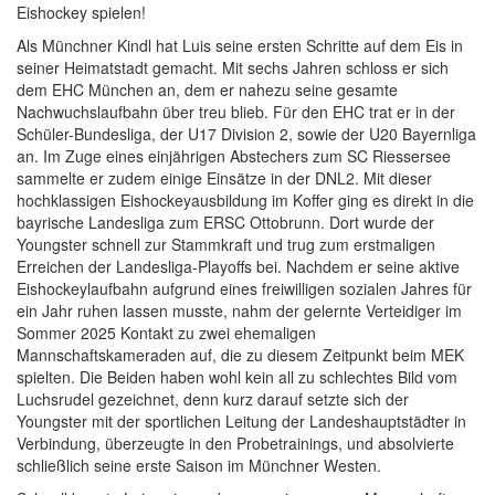
Eishockey spielen!
Als Münchner Kindl hat Luis seine ersten Schritte auf dem Eis in
seiner Heimatstadt gemacht. Mit sechs Jahren schloss er sich
dem EHC München an, dem er nahezu seine gesamte
Nachwuchslaufbahn über treu blieb. Für den EHC trat er in der
Schüler-Bundesliga, der U17 Division 2, sowie der U20 Bayernliga
an. Im Zuge eines einjährigen Abstechers zum SC Riessersee
sammelte er zudem einige Einsätze in der DNL2. Mit dieser
hochklassigen Eishockeyausbildung im Koffer ging es direkt in die
bayrische Landesliga zum ERSC Ottobrunn. Dort wurde der
Youngster schnell zur Stammkraft und trug zum erstmaligen
Erreichen der Landesliga-Playoffs bei. Nachdem er seine aktive
Eishockeylaufbahn aufgrund eines freiwilligen sozialen Jahres für
ein Jahr ruhen lassen musste, nahm der gelernte Verteidiger im
Sommer 2025 Kontakt zu zwei ehemaligen
Mannschaftskameraden auf, die zu diesem Zeitpunkt beim MEK
spielten. Die Beiden haben wohl kein all zu schlechtes Bild vom
Luchsrudel gezeichnet, denn kurz darauf setzte sich der
Youngster mit der sportlichen Leitung der Landeshauptstädter in
Verbindung, überzeugte in den Probetrainings, und absolvierte
schließlich seine erste Saison im Münchner Westen.