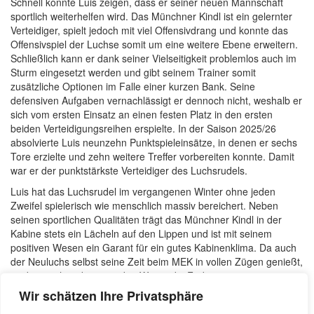
Schnell konnte Luis zeigen, dass er seiner neuen Mannschaft
sportlich weiterhelfen wird. Das Münchner Kindl ist ein gelernter
Verteidiger, spielt jedoch mit viel Offensivdrang und konnte das
Offensivspiel der Luchse somit um eine weitere Ebene erweitern.
Schließlich kann er dank seiner Vielseitigkeit problemlos auch im
Sturm eingesetzt werden und gibt seinem Trainer somit
zusätzliche Optionen im Falle einer kurzen Bank. Seine
defensiven Aufgaben vernachlässigt er dennoch nicht, weshalb er
sich vom ersten Einsatz an einen festen Platz in den ersten
beiden Verteidigungsreihen erspielte. In der Saison 2025/26
absolvierte Luis neunzehn Punktspieleinsätze, in denen er sechs
Tore erzielte und zehn weitere Treffer vorbereiten konnte. Damit
war er der punktstärkste Verteidiger des Luchsrudels.
Luis hat das Luchsrudel im vergangenen Winter ohne jeden
Zweifel spielerisch wie menschlich massiv bereichert. Neben
seinen sportlichen Qualitäten trägt das Münchner Kindl in der
Kabine stets ein Lächeln auf den Lippen und ist mit seinem
positiven Wesen ein Garant für ein gutes Kabinenklima. Da auch
der Neuluchs selbst seine Zeit beim MEK in vollen Zügen genießt,
wird er auch im kommenden Winter die Farben seiner
Heimatstadt tragen.
Wir schätzen Ihre Privatsphäre
Danke, dass du dem Rudel treu bleibst, Luis! Wir freuen uns jetzt