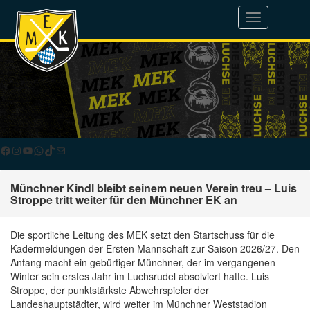
Toggle
navigation
Facebook
Instagram
YouTube
WhatsApp
TikTok
E-Mail
Münchner Kindl bleibt seinem neuen Verein treu – Luis
Stroppe tritt weiter für den Münchner EK an
Die sportliche Leitung des MEK setzt den Startschuss für die
Kadermeldungen der Ersten Mannschaft zur Saison 2026/27. Den
Anfang macht ein gebürtiger Münchner, der im vergangenen
Winter sein erstes Jahr im Luchsrudel absolviert hatte. Luis
Stroppe, der punktstärkste Abwehrspieler der
Landeshauptstädter, wird weiter im Münchner Weststadion