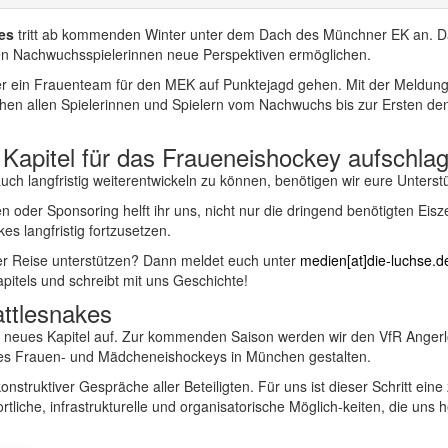
es
tritt ab kommenden Winter unter dem Dach des Münchner EK an. Da
en Nachwuchsspielerinnen neue Perspektiven ermöglichen.
er ein Frauenteam für den MEK auf Punktejagd gehen. Mit der Meldun
hen allen Spielerinnen und Spielern vom Nachwuchs bis zur Ersten de
apitel für das Fraueneishockey aufschla
 langfristig weiterentwickeln zu können, benötigen wir eure Unterst
n oder Sponsoring helft ihr uns, nicht nur die dringend benötigten Eis
es langfristig fortzusetzen.
hrer Reise unterstützen? Dann meldet euch unter
medien[at]die-luchse.d
pitels und schreibt mit uns Geschichte!
ttlesnakes
n neues Kapitel auf. Zur kommenden Saison werden wir den VfR Angerl
es Frauen- und Mädcheneishockeys in München gestalten.
nstruktiver Gespräche aller Beteiligten. Für uns ist dieser Schritt eine
iche, infrastrukturelle und organisatorische Möglich-keiten, die uns h