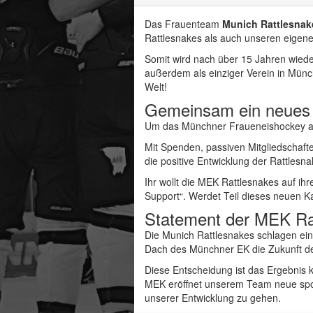
Das Frauenteam
Munich Rattlesnak
Rattlesnakes als auch unseren eigen
Somit wird nach über 15 Jahren wied
außerdem als einziger Verein in Münc
Welt!
Gemeinsam ein neues K
Um das Münchner Fraueneishockey auch
Mit Spenden, passiven Mitgliedschafte
die positive Entwicklung der Rattlesnak
Ihr wollt die MEK Rattlesnakes auf i
Support“. Werdet Teil dieses neuen Ka
Statement der MEK Ra
Die Munich Rattlesnakes schlagen ei
Dach des Münchner EK die Zukunft d
Diese Entscheidung ist das Ergebnis ko
MEK eröffnet unserem Team neue sportl
unserer Entwicklung zu gehen.