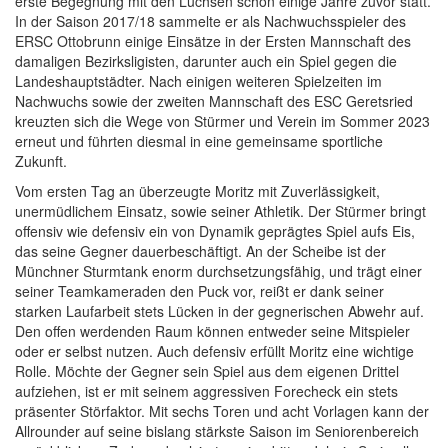
erste Begegnung mit den Luchsen schon einige Jahre zuvor statt.
In der Saison 2017/18 sammelte er als Nachwuchsspieler des
ERSC Ottobrunn einige Einsätze in der Ersten Mannschaft des
damaligen Bezirksligisten, darunter auch ein Spiel gegen die
Landeshauptstädter. Nach einigen weiteren Spielzeiten im
Nachwuchs sowie der zweiten Mannschaft des ESC Geretsried
kreuzten sich die Wege von Stürmer und Verein im Sommer 2023
erneut und führten diesmal in eine gemeinsame sportliche
Zukunft.
Vom ersten Tag an überzeugte Moritz mit Zuverlässigkeit,
unermüdlichem Einsatz, sowie seiner Athletik. Der Stürmer bringt
offensiv wie defensiv ein von Dynamik geprägtes Spiel aufs Eis,
das seine Gegner dauerbeschäftigt. An der Scheibe ist der
Münchner Sturmtank enorm durchsetzungsfähig, und trägt einer
seiner Teamkameraden den Puck vor, reißt er dank seiner
starken Laufarbeit stets Lücken in der gegnerischen Abwehr auf.
Den offen werdenden Raum können entweder seine Mitspieler
oder er selbst nutzen. Auch defensiv erfüllt Moritz eine wichtige
Rolle. Möchte der Gegner sein Spiel aus dem eigenen Drittel
aufziehen, ist er mit seinem aggressiven Forecheck ein stets
präsenter Störfaktor. Mit sechs Toren und acht Vorlagen kann der
Allrounder auf seine bislang stärkste Saison im Seniorenbereich