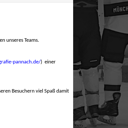
len unseres Teams.
rafie-pannach.de/
) einer
nseren Besuchern viel Spaß damit