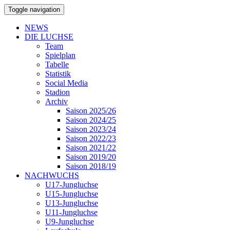
Toggle navigation
NEWS
DIE LUCHSE
Team
Spielplan
Tabelle
Statistik
Social Media
Stadion
Archiv
Saison 2025/26
Saison 2024/25
Saison 2023/24
Saison 2022/23
Saison 2021/22
Saison 2019/20
Saison 2018/19
NACHWUCHS
U17-Jungluchse
U15-Jungluchse
U13-Jungluchse
U11-Jungluchse
U9-Jungluchse