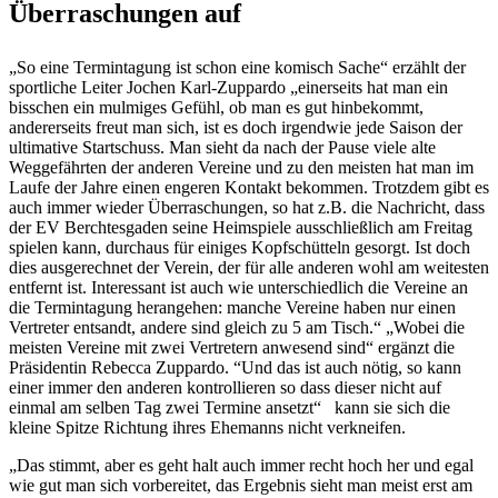
Überraschungen auf
„So eine Termintagung ist schon eine komisch Sache“ erzählt der
sportliche Leiter Jochen Karl-Zuppardo „einerseits hat man ein
bisschen ein mulmiges Gefühl, ob man es gut hinbekommt,
andererseits freut man sich, ist es doch irgendwie jede Saison der
ultimative Startschuss. Man sieht da nach der Pause viele alte
Weggefährten der anderen Vereine und zu den meisten hat man im
Laufe der Jahre einen engeren Kontakt bekommen. Trotzdem gibt es
auch immer wieder Überraschungen, so hat z.B. die Nachricht, dass
der EV Berchtesgaden seine Heimspiele ausschließlich am Freitag
spielen kann, durchaus für einiges Kopfschütteln gesorgt. Ist doch
dies ausgerechnet der Verein, der für alle anderen wohl am weitesten
entfernt ist. Interessant ist auch wie unterschiedlich die Vereine an
die Termintagung herangehen: manche Vereine haben nur einen
Vertreter entsandt, andere sind gleich zu 5 am Tisch.“ „Wobei die
meisten Vereine mit zwei Vertretern anwesend sind“ ergänzt die
Präsidentin Rebecca Zuppardo. “Und das ist auch nötig, so kann
einer immer den anderen kontrollieren so dass dieser nicht auf
einmal am selben Tag zwei Termine ansetzt“ kann sie sich die
kleine Spitze Richtung ihres Ehemanns nicht verkneifen.
„Das stimmt, aber es geht halt auch immer recht hoch her und egal
wie gut man sich vorbereitet, das Ergebnis sieht man meist erst am