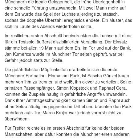
Münchnern die ideale Gelegenheit, die frühe Überlegenheit in
eine schnelle Führung umzuwandeln. Mit zwei Mann mehr auf
dem Eis wurde das Spiel der Luchse allerdings zu statisch,
sodass die doppelte Überzahl ereignislos endete. Ein Muster, das
sich im Laufe des Abends wiederholen sollte.
Im restlichen ersten Abschnitt beeindruckten die Luchse mit einer
für ein Testspiel äußerst disziplinierten Vorstellung. Der Einsatz
stimmte bei allen 19 Mann auf dem Eis, im Tor und auf der Bank.
Jan Kumerics wurde im Münchner Tor selten geprüft, war bei
Gefahr jedoch stets zur Stelle.
Die gefährlichsten Möglichkeiten erarbeitete sich die erste
Münchner Formation. Einmal am Puck, ist Sascha Günzel kaum
mehr von ihm zu trennen und weiß, ihn clever zu verteilen. Seine
primären Passempfänger, Simon Klopstock und Raphael Cera,
konnten die Zuspiele häufig in gefährliche Angriffe umwandeln.
Dank ihrer Antrittsgeschwindigkeit kamen Simon und Raphi auch
ohne Setup häufig ins gegnerische Drittel und brachten den Puck
mehrfach aufs Tor. Marco Krojer war jedoch vorerst nicht zu
überwinden.
Für Treffer reichte es im ersten Abschnitt für keine der beiden
Mannschaften, aber dafür konnten die Münchner einen anderen