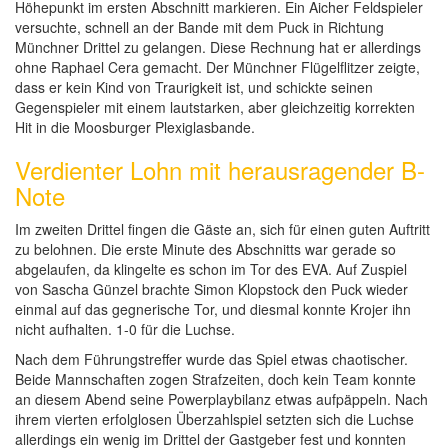
Höhepunkt im ersten Abschnitt markieren. Ein Aicher Feldspieler
versuchte, schnell an der Bande mit dem Puck in Richtung
Münchner Drittel zu gelangen. Diese Rechnung hat er allerdings
ohne Raphael Cera gemacht. Der Münchner Flügelflitzer zeigte,
dass er kein Kind von Traurigkeit ist, und schickte seinen
Gegenspieler mit einem lautstarken, aber gleichzeitig korrekten
Hit in die Moosburger Plexiglasbande.
Verdienter Lohn mit herausragender B-
Note
Im zweiten Drittel fingen die Gäste an, sich für einen guten Auftritt
zu belohnen. Die erste Minute des Abschnitts war gerade so
abgelaufen, da klingelte es schon im Tor des EVA. Auf Zuspiel
von Sascha Günzel brachte Simon Klopstock den Puck wieder
einmal auf das gegnerische Tor, und diesmal konnte Krojer ihn
nicht aufhalten. 1-0 für die Luchse.
Nach dem Führungstreffer wurde das Spiel etwas chaotischer.
Beide Mannschaften zogen Strafzeiten, doch kein Team konnte
an diesem Abend seine Powerplaybilanz etwas aufpäppeln. Nach
ihrem vierten erfolglosen Überzahlspiel setzten sich die Luchse
allerdings ein wenig im Drittel der Gastgeber fest und konnten