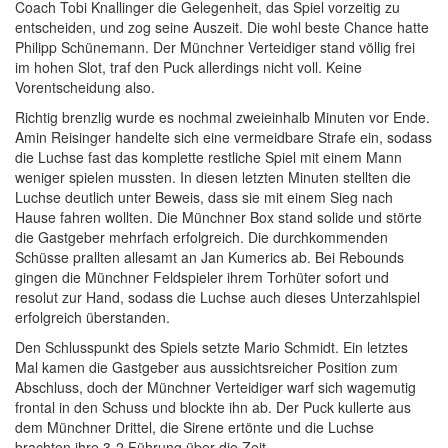
Coach Tobi Knallinger die Gelegenheit, das Spiel vorzeitig zu
entscheiden, und zog seine Auszeit. Die wohl beste Chance hatte
Philipp Schünemann. Der Münchner Verteidiger stand völlig frei
im hohen Slot, traf den Puck allerdings nicht voll. Keine
Vorentscheidung also.
Richtig brenzlig wurde es nochmal zweieinhalb Minuten vor Ende.
Amin Reisinger handelte sich eine vermeidbare Strafe ein, sodass
die Luchse fast das komplette restliche Spiel mit einem Mann
weniger spielen mussten. In diesen letzten Minuten stellten die
Luchse deutlich unter Beweis, dass sie mit einem Sieg nach
Hause fahren wollten. Die Münchner Box stand solide und störte
die Gastgeber mehrfach erfolgreich. Die durchkommenden
Schüsse prallten allesamt an Jan Kumerics ab. Bei Rebounds
gingen die Münchner Feldspieler ihrem Torhüter sofort und
resolut zur Hand, sodass die Luchse auch dieses Unterzahlspiel
erfolgreich überstanden.
Den Schlusspunkt des Spiels setzte Mario Schmidt. Ein letztes
Mal kamen die Gastgeber aus aussichtsreicher Position zum
Abschluss, doch der Münchner Verteidiger warf sich wagemutig
frontal in den Schuss und blockte ihn ab. Der Puck kullerte aus
dem Münchner Drittel, die Sirene ertönte und die Luchse
brachten ihre 3-2 Führung über die Zeit.