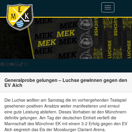
Toggle
navigation
Facebook
Instagram
YouTube
WhatsApp
TikTok
E-Mail
Generalprobe gelungen – Luchse gewinnen gegen den
EV Aich
Die Luchse wollten am Samstag die im vorhergehenden Testspiel
gesehenen positiven Ansätze weiter manifestieren und erneut
eine gute Leistung abliefern. Dieses Vorhaben ist den Münchnern
definitiv gelungen. Am Tag der deutschen Einheit verließ die
Mannschaft des Münchner EK mit einem 3-2 Erfolg gegen den EV
Aich siegreich das Eis der Moosburger Clariant-Arena.