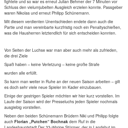
fightete und so war es erneut Julian Behmer der 7 Minuten vor
Schluss den vielumjubelten Ausgleich erzielen konnte. Passgeber
waren Nikolas und erneut Philipp Schünemann.
Mit diesem verdienten Unentschieden endete dann auch die
Partie und man vereinbarte kurzfristig noch ein Penaltyschießen,
was die Hausherren letztendlich für sich entscheiden konnten.
Von Seiten der Luchse war man aber auch mehr als zufrieden,
die drei Ziele
Spaß haben – keine Verletzung – keine große Strafe
wurden alle erfüllt.
So kann man weiter in Ruhe an der neuen Saison arbeiten – gilt
es doch sehr viele neue Spieler im Kader einzubauen.
Einige der gestrigen Spieler möchten wir hier kurz vorstellen. Im
Laufe der Saison wird der Presseluchs jeden Spieler nochmals
ausgiebig vorstellen.
Neben den beiden Schünemann Brüdern Niki und Philipp folgte
auch
Florian „Putchen“ Bochnak
dem Ruf in die
Landeshauptstadt.Der 33-jährige Stürmer, der in Landshut im