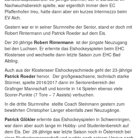
Nachwuchsbereich spielte, war eigentlich immer dem EC
Pfaffenhofen treu, hatte dann aber ein kurzes Intermezzo beim
EV Aich.
Gestern war er in seiner Sturmreihe der Senior, stand er doch mit
Robert Rintermann und Patrick Roeder auf dem Eis.
Der 20-jährige
Robert Rintermann
ist der jüngste Neuzugang
bei den Luchsen. Er erlernte das Eishockeyspielen beim EHC
Klostersee und wechselte dann letzte Saison zum EHC Bad
Aibling.
Auch aus der Klosterseer Eishockeyschmiede geht der 23-jährige
Patrick Roeder
hervor. Der großgewachsene, technisch starke
Stürmer, spielte 2016/2017 dann im Seniorenbereich der
Grafinger Mannschaft und konnte in 14 Spielen ebenso viele
Scorer-Punkte (7 Tore – 7 Assists) verbuchen.
In die dritte Sturmreihe stellte Coach Steinmann gestern zum
bewährten Christopher Langer ebenfalls zwei Neuzugänge.
Patrick Glökler
erlernte das Eishockeyspielen in Schwenningen,
war dann aber auch lange im Hobby- und Studentenbereich auf
dem Eis. Der 28-jährige war letzte Saison noch in Österreich bei
einer Studentenmannschaft und suchte nach seinem Umzug nach