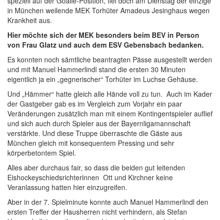
speziell auf der Goalie-Position, fiel doch am Dienstag der einzige
in München weilende MEK Torhüter Amadeus Jesinghaus wegen
Krankheit aus.
Hier möchte sich der MEK besonders beim BEV in Person
von Frau Glatz und auch dem ESV Gebensbach bedanken.
Es konnten noch sämtliche beantragten Pässe ausgestellt werden
und mit Manuel Hammerlindl stand die ersten 30 Minuten
eigentlich ja ein „gegnerischer“ Torhüter im Luchse Gehäuse.
Und „Hämmer“ hatte gleich alle Hände voll zu tun. Auch im Kader
der Gastgeber gab es im Vergleich zum Vorjahr ein paar
Veränderungen zusätzlich man mit einem Kontingentspieler auflief
und sich auch durch Spieler aus der Bayernligamannschaft
verstärkte. Und diese Truppe überraschte die Gäste aus
München gleich mit konsequentem Pressing und sehr
körperbetontem Spiel.
Alles aber durchaus fair, so dass die beiden gut leitenden
Eishockeyschiedsrichterinnen Ott und Kirchner keine
Veranlassung hatten hier einzugreifen.
Aber in der 7. Spielminute konnte auch Manuel Hammerlindl den
ersten Treffer der Hausherren nicht verhindern, als Stefan