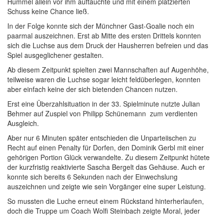
Hummel allein vor ihm auftauchte und mit einem platzierten
Schuss keine Chance ließ.
In der Folge konnte sich der Münchner Gast-Goalie noch ein
paarmal auszeichnen. Erst ab Mitte des ersten Drittels konnten
sich die Luchse aus dem Druck der Hausherren befreien und das
Spiel ausgeglichener gestalten.
Ab diesem Zeitpunkt spielten zwei Mannschaften auf Augenhöhe,
teilweise waren die Luchse sogar leicht feldüberlegen, konnten
aber einfach keine der sich bietenden Chancen nutzen.
Erst eine Überzahlsituation in der 33. Spielminute nutzte Julian
Behmer auf Zuspiel von Philipp Schünemann zum verdienten
Ausgleich.
Aber nur 6 Minuten später entschieden die Unparteiischen zu
Recht auf einen Penalty für Dorfen, den Dominik Gerbl mit einer
gehörigen Portion Glück verwandelte. Zu diesem Zeitpunkt hütete
der kurzfristig reaktivierte Sascha Bergelt das Gehäuse. Auch er
konnte sich bereits 6 Sekunden nach der Einwechslung
auszeichnen und zeigte wie sein Vorgänger eine super Leistung.
So mussten die Luche erneut einem Rückstand hinterherlaufen,
doch die Truppe um Coach Wolfi Steinbach zeigte Moral, jeder