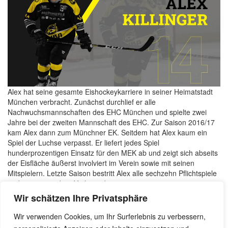
Alex hat seine gesamte Eishockeykarriere in seiner Heimatstadt
München verbracht. Zunächst durchlief er alle
Nachwuchsmannschaften des EHC München und spielte zwei
Jahre bei der zweiten Mannschaft des EHC. Zur Saison 2016/17
kam Alex dann zum Münchner EK. Seitdem hat Alex kaum ein
Spiel der Luchse verpasst. Er liefert jedes Spiel
hunderprozentigen Einsatz für den MEK ab und zeigt sich abseits
der Eisfläche äußerst involviert im Verein sowie mit seinen
Mitspielern. Letzte Saison bestritt Alex alle sechzehn Pflichtspiele
und steuerte sieben Vorlagen bei.
Wir schätzen Ihre Privatsphäre
Wir bedanken uns bei Alex für sein außerordentliches Maß an
Eifer für den Münchner EK und freuen uns auf eine weitere
Wir verwenden Cookies, um Ihr Surferlebnis zu verbessern,
gemeinsame Saison!