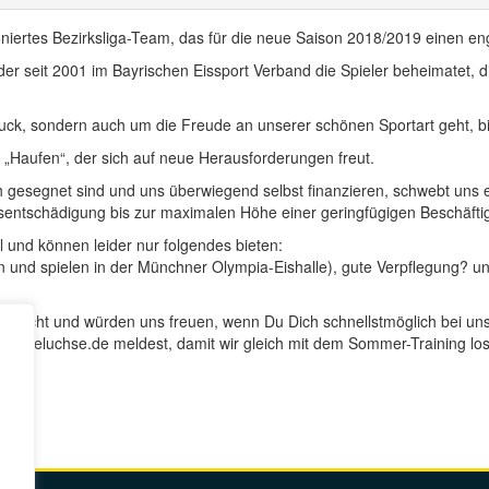
niertes Bezirksliga-Team, das für die neue Saison 2018/2019 einen eng
, der seit 2001 im Bayrischen Eissport Verband die Spieler beheimatet, d
uck, sondern auch um die Freude an unserer schönen Sportart geht, bis
r „Haufen“, der sich auf neue Herausforderungen freut.
ich gesegnet sind und uns überwiegend selbst finanzieren, schwebt uns
sentschädigung bis zur maximalen Höhe einer geringfügigen Beschäfti
l und können leider nur folgendes bieten:
n und spielen in der Münchner Olympia-Eishalle), gute Verpflegung
?
und
 gemacht und würden uns freuen, wenn Du Dich schnellstmöglich bei uns
o@dieluchse.de meldest, damit wir gleich mit dem Sommer-Training l