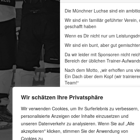
Die Münchner Luchse sind ein ambitio
Wir sind ein familiär geführter Verein
geschafft haben
Wenn es Dir nicht nur um Leistungsdr
Wir sind ein bunt, aber gut gemischte
Da wir leider mit Sponsoren nicht re
Bereich der üblichen Trainer-Aufwand
Nach dem Motto, „wir erhoffen uns vie
Ein Dach über dem Kopf (wir trainiere
Team!“
Wir hoffen, wir haben dich neugierig
Wir schätzen Ihre Privatsphäre
Zuppardo unter der Email-Adresse inf
Also, bis gleich…..
Wir verwenden Cookies, um Ihr Surferlebnis zu verbessern,
personalisierte Anzeigen oder Inhalte einzusetzen und
Die Luchse
unseren Datenverkehr zu analysieren. Wenn Sie auf „Alle
akzeptieren" klicken, stimmen Sie der Anwendung von
Cookies zu.