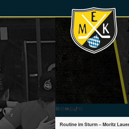
Facebook
Instagram
YouTube
WhatsApp
TikTok
E-Mail
Routine im Sturm – Moritz Laue