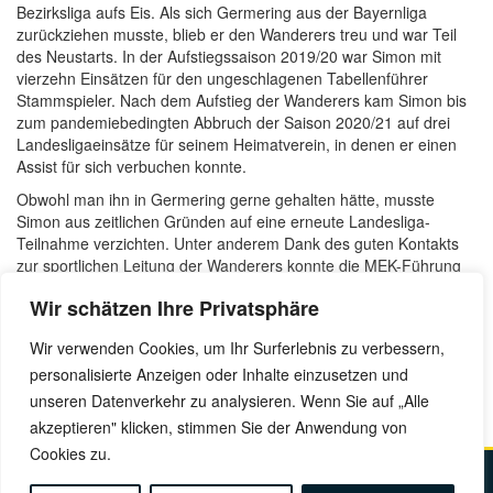
Bezirksliga aufs Eis. Als sich Germering aus der Bayernliga
zurückziehen musste, blieb er den Wanderers treu und war Teil
des Neustarts. In der Aufstiegssaison 2019/20 war Simon mit
vierzehn Einsätzen für den ungeschlagenen Tabellenführer
Stammspieler. Nach dem Aufstieg der Wanderers kam Simon bis
zum pandemiebedingten Abbruch der Saison 2020/21 auf drei
Landesligaeinsätze für seinem Heimatverein, in denen er einen
Assist für sich verbuchen konnte.
Obwohl man ihn in Germering gerne gehalten hätte, musste
Simon aus zeitlichen Gründen auf eine erneute Landesliga-
Teilnahme verzichten. Unter anderem Dank des guten Kontakts
zur sportlichen Leitung der Wanderers konnte die MEK-Führung
frühzeitig mit Simon in Verbindung treten und sich die Dienste des
Wir schätzen Ihre Privatsphäre
jungen Verteidigers sichern. Wir heißen Simon herzlich bei
unserem Verein willkommen und freuen uns, dass er von nun an
Wir verwenden Cookies, um Ihr Surferlebnis zu verbessern,
im Herzen Münchens für die Luchse aufs Eis geht!
personalisierte Anzeigen oder Inhalte einzusetzen und
Benjamin Dornow, 11. August 2021
unseren Datenverkehr zu analysieren. Wenn Sie auf „Alle
akzeptieren" klicken, stimmen Sie der Anwendung von
Cookies zu.
Kontakt
Impressum
Datenschutz
Anfahrt