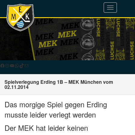
Toggle
navigation
Facebook
Instagram
YouTube
WhatsApp
TikTok
E-Mail
Spielverlegung Erding 1B – MEK München vom
02.11.2014
Das morgige Spiel gegen Erding
musste leider verlegt werden
Der MEK hat leider keinen