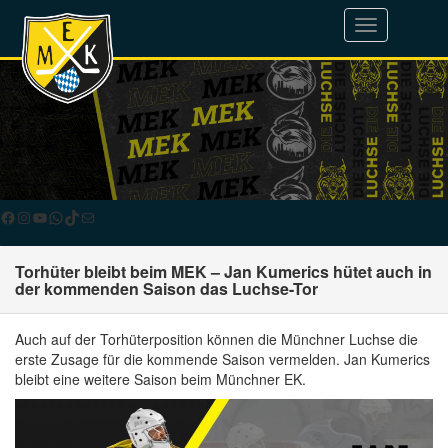
Toggle
navigation
Facebook
Instagram
YouTube
WhatsApp
TikTok
E-Mail
Torhüter bleibt beim MEK – Jan Kumerics hütet auch in
der kommenden Saison das Luchse-Tor
Auch auf der Torhüterposition können die Münchner Luchse die
erste Zusage für die kommende Saison vermelden. Jan Kumerics
bleibt eine weitere Saison beim Münchner EK.