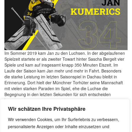
Im Sommer 2019 kam Jan zu den Luchsen. In der abgelaufenen
Spielzeit startete er als zweiter Towart hinter Sascha Bergelt vier
Spiele und kam auf insgesamt knapp 350 Minuten Eiszeit. Im
Laufe der Saison kam Jan mehr und mehr in Fahrt. Besonders
die starke Leistung im letzten Saisonspiel in Dachau bleibt in
Erinnerung. Dort hielt der Münchner Torhüter seine Mannschaft
mit vielen starken Paraden im Spiel, ehe die Luchse die
Begegnung in den letzten Sekunden für sich entscheiden
konnten.
Wir schätzen Ihre Privatsphäre
Wir wünschen Jan eine schöne Sommerpause und freuen uns,
dass er auch nächstes Jahr beim Münchner EK zwischen den
Wir verwenden Cookies, um Ihr Surferlebnis zu verbessern,
Pfosten steht!
personalisierte Anzeigen oder Inhalte einzusetzen und
Benjamin Dornow, 15. Mai 2020