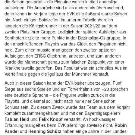
die Saison gestartet – die Pinguine wollen in die Landesliga
aufsteigen. Die Ansprüche sind alles andere als überraschend,
denn schon im Vorjahr legte der EVK eine äußerst starke Saison
hin. Nach einigen Spielzeiten im unteren Tabellenbereich
landeten die Königsbrunner in der Saison 2021/22 auf dem
zweiten Platz ihrer Gruppe. Lediglich der spätere Aufsteiger aus
Sonthofen erzielte mehr Punkte in der Bezirksliga-Ostgruppe. In
den anschließenden Playoffs war das Glück den Pinguinen nicht
hold. Zum einen musste man gegen den zweiten späteren
Aufsteiger, den ERSC Ottobrunn, antreten, und zum anderen
wurde die Mannschaft genau zum falschen Zeitpunkt von einer
Krankheitswelle getroffen. Das Resultat war ein schnelles Aus im
Viertelfinale gegen die Igel aus der Münchner Vorstadt.
Auch in dieser Saison kann der EVK bisher überzeugen. Fünf
Siege aus sechs Spielen und ein Torverhältnis von +23 sprechen
eine deutliche Sprache – die Pinguine wollen zurück in die
Playoffs, und diesmal soll nicht nach nur einer Serie schon
Schluss sein. Zu diesem Zweck wurde das Team aus dem Vorjahr
komplett zusammengehalten und mit den Bayernligaspielern
Fabian Held
und
Felix Knopf
verstärkt. An hochklassiger
Erfahrung mangelt es beim EVK allerdings sowieso nicht.
Robin
Pandel
und
Henning Schütz
haben einige Jahre in der Landes-