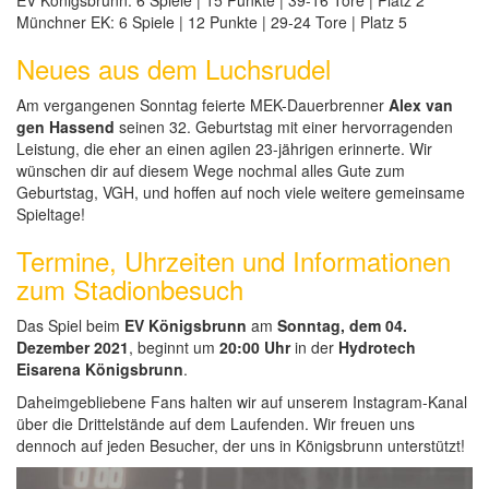
EV Königsbrunn: 6 Spiele | 15 Punkte | 39-16 Tore | Platz 2
Münchner EK: 6 Spiele | 12 Punkte | 29-24 Tore | Platz 5
Neues aus dem Luchsrudel
Am vergangenen Sonntag feierte MEK-Dauerbrenner
Alex van
gen Hassend
seinen 32. Geburtstag mit einer hervorragenden
Leistung, die eher an einen agilen 23-jährigen erinnerte. Wir
wünschen dir auf diesem Wege nochmal alles Gute zum
Geburtstag, VGH, und hoffen auf noch viele weitere gemeinsame
Spieltage!
Termine, Uhrzeiten und Informationen
zum Stadionbesuch
Das Spiel beim
EV Königsbrunn
am
Sonntag, dem 04.
Dezember 2021
, beginnt um
20:00 Uhr
in der
Hydrotech
Eisarena Königsbrunn
.
Daheimgebliebene Fans halten wir auf unserem Instagram-Kanal
über die Drittelstände auf dem Laufenden. Wir freuen uns
dennoch auf jeden Besucher, der uns in Königsbrunn unterstützt!