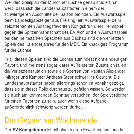
Wer den Spielplan der Münchner Luchse genau studiert hat,
weiß, dass sich die Landeshauptstädter in einem der
schwierigeren Abschnitte der Saison befinden. Ein Auswärtsspiel
beim Landesligabsteiger aus Freising, ein Auswärtsspiel beim
selbsternannten Aufstiegsfavoriten Königsbrunn, ein Heimspiel
gegen die Spitzenmannschaft des EV Aich und ein Auswärtsspiel
bei den heimstarken Spechten aus Dachau sind die vier letzten
Spiele des Kalenderjahres für den MEK. Ein knackiges Programm
für die Luchse.
In all diesen Spielen sind die Luchse zumindest nicht eindeutiger
Favorit, und meistens sogar klarer Außenseiter. Zusätzlich fallen
die Verletztensituation sowie die Sperren von Kapitän Alexander
Killinger und Kämpfer Andreas Steer schwer ins Gewicht. Die
Landeshauptstädter haben allerdings schon im Vorjahr gezeigt,
dass sie in dieser Rolle durchaus zu gefallen wissen. So werden
sie auch am kommenden Sonntag versuchen, der Spielverderber
für einen Favoriten zu sein, auch wenn diese Aufgabe
außerordentlich schwierig werden dürfte.
Der Gegner am Wochenende
Der
EV Königsbrunn
ist mit einer klaren Erwartungshaltung in