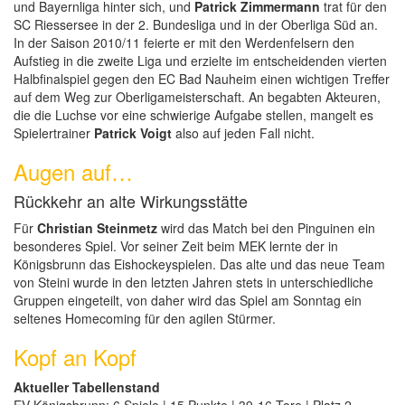
und Bayernliga hinter sich, und
Patrick Zimmermann
trat für den
SC Riessersee in der 2. Bundesliga und in der Oberliga Süd an.
In der Saison 2010/11 feierte er mit den Werdenfelsern den
Aufstieg in die zweite Liga und erzielte im entscheidenden vierten
Halbfinalspiel gegen den EC Bad Nauheim einen wichtigen Treffer
auf dem Weg zur Oberligameisterschaft. An begabten Akteuren,
die die Luchse vor eine schwierige Aufgabe stellen, mangelt es
Spielertrainer
Patrick Voigt
also auf jeden Fall nicht.
Augen auf…
Rückkehr an alte Wirkungsstätte
Für
Christian Steinmetz
wird das Match bei den Pinguinen ein
besonderes Spiel. Vor seiner Zeit beim MEK lernte der in
Königsbrunn das Eishockeyspielen. Das alte und das neue Team
von Steini wurde in den letzten Jahren stets in unterschiedliche
Gruppen eingeteilt, von daher wird das Spiel am Sonntag ein
seltenes Homecoming für den agilen Stürmer.
Kopf an Kopf
Aktueller Tabellenstand