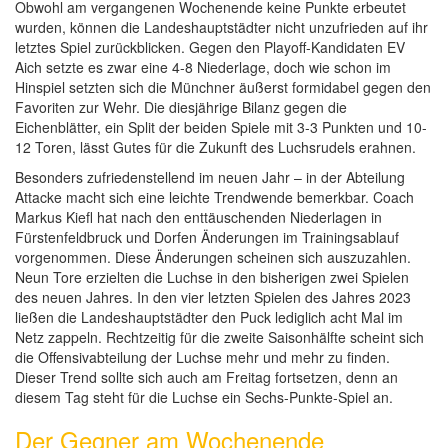
Obwohl am vergangenen Wochenende keine Punkte erbeutet
wurden, können die Landeshauptstädter nicht unzufrieden auf ihr
letztes Spiel zurückblicken. Gegen den Playoff-Kandidaten EV
Aich setzte es zwar eine 4-8 Niederlage, doch wie schon im
Hinspiel setzten sich die Münchner äußerst formidabel gegen den
Favoriten zur Wehr. Die diesjährige Bilanz gegen die
Eichenblätter, ein Split der beiden Spiele mit 3-3 Punkten und 10-
12 Toren, lässt Gutes für die Zukunft des Luchsrudels erahnen.
Besonders zufriedenstellend im neuen Jahr – in der Abteilung
Attacke macht sich eine leichte Trendwende bemerkbar. Coach
Markus Kiefl hat nach den enttäuschenden Niederlagen in
Fürstenfeldbruck und Dorfen Änderungen im Trainingsablauf
vorgenommen. Diese Änderungen scheinen sich auszuzahlen.
Neun Tore erzielten die Luchse in den bisherigen zwei Spielen
des neuen Jahres. In den vier letzten Spielen des Jahres 2023
ließen die Landeshauptstädter den Puck lediglich acht Mal im
Netz zappeln. Rechtzeitig für die zweite Saisonhälfte scheint sich
die Offensivabteilung der Luchse mehr und mehr zu finden.
Dieser Trend sollte sich auch am Freitag fortsetzen, denn an
diesem Tag steht für die Luchse ein Sechs-Punkte-Spiel an.
Der Gegner am Wochenende