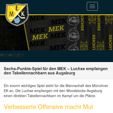
Toggle
navigation
Facebook
Instagram
YouTube
WhatsApp
TikTok
E-Mail
Sechs-Punkte-Spiel für den MEK – Luchse empfangen
den Tabellennachbarn aus Augsburg
Ein enorm wichtiges Spiel steht für die Mannschaft des Münchner
EK an. Die Luchse empfangen mit den Woodstocks Augsburg
einen direkten Tabellennachbarn im Kampf um die Plätze.
Verbesserte Offensive macht Mut