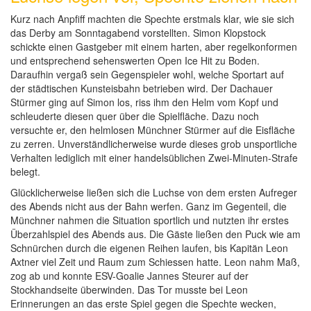
Kurz nach Anpfiff machten die Spechte erstmals klar, wie sie sich
das Derby am Sonntagabend vorstellten. Simon Klopstock
schickte einen Gastgeber mit einem harten, aber regelkonformen
und entsprechend sehenswerten Open Ice Hit zu Boden.
Daraufhin vergaß sein Gegenspieler wohl, welche Sportart auf
der städtischen Kunsteisbahn betrieben wird. Der Dachauer
Stürmer ging auf Simon los, riss ihm den Helm vom Kopf und
schleuderte diesen quer über die Spielfläche. Dazu noch
versuchte er, den helmlosen Münchner Stürmer auf die Eisfläche
zu zerren. Unverständlicherweise wurde dieses grob unsportliche
Verhalten lediglich mit einer handelsüblichen Zwei-Minuten-Strafe
belegt.
Glücklicherweise ließen sich die Luchse von dem ersten Aufreger
des Abends nicht aus der Bahn werfen. Ganz im Gegenteil, die
Münchner nahmen die Situation sportlich und nutzten ihr erstes
Überzahlspiel des Abends aus. Die Gäste ließen den Puck wie am
Schnürchen durch die eigenen Reihen laufen, bis Kapitän Leon
Axtner viel Zeit und Raum zum Schiessen hatte. Leon nahm Maß,
zog ab und konnte ESV-Goalie Jannes Steurer auf der
Stockhandseite überwinden. Das Tor musste bei Leon
Erinnerungen an das erste Spiel gegen die Spechte wecken,