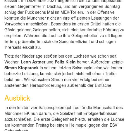
kassiert. Im Dezember 2021 fingen sich die Landeshauptstädter
sieben Gegentreffer in Dachau, und am vergangenen Sonntag
schlug der Puck sechs Mal im MEK-Tor ein. In der Offensive
konnten die Münchner nicht an ihre effizienten Leistungen der
Vorwochen anschließen. Besonders im ersten Drittel hatten die
Gäste goldene Gelegenheiten, sich eine komfortable Führung zu
erspielen. Während die Luchse ihre Gelegenheiten zu oft liegen
ließen, präsentierten sich die Spechte effizient und schlugen
ihrerseits eiskalt zu.
Trotz der Niederlage stießen bei den Luchsen wie schon seit
Wochen
Leon Axtner
und
Felix Klein
hervor. Außerdem zeigte
Simon Klopstock
in seinem letzten Saisonspiel eine wie immer
beherzte Leistung, konnte sich jedoch nicht mit einem Treffer
belohnen. Wir wünschen Simon nun viel Erfolg bei seinen
anstehenden Herausforderungen außerhalb der Eisfläche!
Ausblick
In den letzten vier Saisonspielen geht es für die Mannschaft des
Münchner EK nun darum, die Spielzeit mit Erfolgserlebnissen
abzuschließen. Die erste Gelegenheit hierzu erhalten die Luchse
am kommenden Freitag bei einem Heimspiel gegen den ESV
Gebensbach.