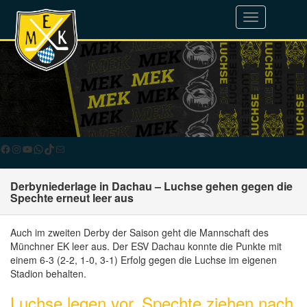
Toggle
navigation
Facebook
Instagram
YouTube
WhatsApp
TikTok
E-Mail
Derbyniederlage in Dachau – Luchse gehen gegen die
Spechte erneut leer aus
Auch im zweiten Derby der Saison geht die Mannschaft des
Münchner EK leer aus. Der ESV Dachau konnte die Punkte mit
einem 6-3 (2-2, 1-0, 3-1) Erfolg gegen die Luchse im eigenen
Stadion behalten.
Luchse legen vor, Spechte ziehen nach