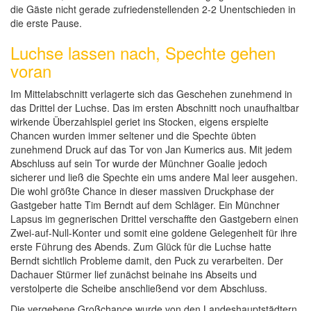
die Gäste nicht gerade zufriedenstellenden 2-2 Unentschieden in
die erste Pause.
Luchse lassen nach, Spechte gehen
voran
Im Mittelabschnitt verlagerte sich das Geschehen zunehmend in
das Drittel der Luchse. Das im ersten Abschnitt noch unaufhaltbar
wirkende Überzahlspiel geriet ins Stocken, eigens erspielte
Chancen wurden immer seltener und die Spechte übten
zunehmend Druck auf das Tor von Jan Kumerics aus. Mit jedem
Abschluss auf sein Tor wurde der Münchner Goalie jedoch
sicherer und ließ die Spechte ein ums andere Mal leer ausgehen.
Die wohl größte Chance in dieser massiven Druckphase der
Gastgeber hatte Tim Berndt auf dem Schläger. Ein Münchner
Lapsus im gegnerischen Drittel verschaffte den Gastgebern einen
Zwei-auf-Null-Konter und somit eine goldene Gelegenheit für ihre
erste Führung des Abends. Zum Glück für die Luchse hatte
Berndt sichtlich Probleme damit, den Puck zu verarbeiten. Der
Dachauer Stürmer lief zunächst beinahe ins Abseits und
verstolperte die Scheibe anschließend vor dem Abschluss.
Die vergebene Großchance wurde von den Landeshauptstädtern