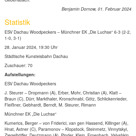
Benjamin Dornow, 01. Februar 2024
Statistik
ESV Dachau Woodpeckers – Münchner EK „Die Luchse“ 6-3 (2-2,
1-0, 3-1)
28. Januar 2024, 19:30 Uhr
Städtische Kunsteisbahn Dachau
Zuschauer: 70
Aufstellungen:
ESV Dachau Woodpeckers
J. Steurer – Dropmann (A), Erber, Mohr, Christian (A), Klatt –
Braun (C), Dürr, Markthaler, Kronschnabl, Götz, Schlickenrieder,
Fleißner, Gebhardt, Berndt, M. Steurer, Rimann
Münchner EK „Die Luchse“
Kumerics, Berger – von Friderici, van gen Hassend, Killinger (A),
Hnat, Axtner (C), Paramonov – Klopstock, Steinmetz, Vinnytskyi,
Ziegelhöffer, Deutzmann (A), Pinder, Klein, Erpenbach, Valyshkin,