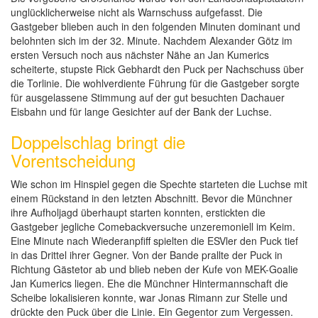
unglücklicherweise nicht als Warnschuss aufgefasst. Die
Gastgeber blieben auch in den folgenden Minuten dominant und
belohnten sich im der 32. Minute. Nachdem Alexander Götz im
ersten Versuch noch aus nächster Nähe an Jan Kumerics
scheiterte, stupste Rick Gebhardt den Puck per Nachschuss über
die Torlinie. Die wohlverdiente Führung für die Gastgeber sorgte
für ausgelassene Stimmung auf der gut besuchten Dachauer
Eisbahn und für lange Gesichter auf der Bank der Luchse.
Doppelschlag bringt die
Vorentscheidung
Wie schon im Hinspiel gegen die Spechte starteten die Luchse mit
einem Rückstand in den letzten Abschnitt. Bevor die Münchner
ihre Aufholjagd überhaupt starten konnten, erstickten die
Gastgeber jegliche Comebackversuche unzeremoniell im Keim.
Eine Minute nach Wiederanpfiff spielten die ESVler den Puck tief
in das Drittel ihrer Gegner. Von der Bande prallte der Puck in
Richtung Gästetor ab und blieb neben der Kufe von MEK-Goalie
Jan Kumerics liegen. Ehe die Münchner Hintermannschaft die
Scheibe lokalisieren konnte, war Jonas Rimann zur Stelle und
drückte den Puck über die Linie. Ein Gegentor zum Vergessen.