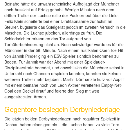
Beinahe hätte die unwahrscheinliche Aufholjagd der Münchner
noch Aussicht auf Erfolg gehabt. Wenige Minuten nach dem
dritten Treffer der Luchse rollte der Puck erneut über die Linie.
Felix Klein scheiterte bei einer Direktabnahme zunächst an
Steurer, bugsierte das Spielgerät jedoch im zweiten Versuch in die
Maschen. Die Luchse jubelten, allerdings zu früh. Die
Schiedsrichter erkannten das Tor aufgrund von
Torhüterbehinderung nicht an. Noch schwieriger wurde es für die
Münchner in der 56. Minute. Nach einem rustikalen Open-Ice-Hit
von Jannik Pinder ging ein ESV-Spieler sichtlich benommen zu
Boden. Für Jannik war der Abend mit einer Spieldauer-
Disziplinarstrafe beendet, und obwohl sich die Münchner selbst in
Unterzahl noch Chancen erspielen konnten, konnten sie keinen
weiteren Treffer mehr bejubeln. Martin Dürr setzte kurz vor Abpfiff
mit einem beinahe noch von Leon Axtner vereitelten Empty-Net-
Goal den Deckel drauf und feierte den Sieg mit weit
ausgestreckten Armen.
Gegentore besiegeln Derbyniederlage
Die letzten beiden Derbyniederlagen nach regulärer Spielzeit in
Dachau haben eines gemein – die Luchse haben zu viele Tore