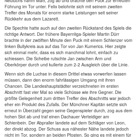
Neuluchs nahm Maß, zog ab und brachte den Puck zur erneuten
Führung im Tor unter. Felix belohnte sich mit seinem zweiten
Treffer des Monats für enorm starke Leistungen seit seiner
Rückkehr aus dem Lazarett.
Die Spechte hatte auch auf den zweiten Rückstand des Spiels die
richtige Antwort. Der frühere Bayernliga-Spieler Martin Dürr
brachte in der zwölften Minute den Puck mit einem Schlenzer vom
linken Bullykreis aus auf das Tor von Jan Kumerics. Hier zeigte
sich einmal mehr, dass es sich manchmal lohnt, einfach zu
schiessen. Die Scheibe rutschte Jan zwischen Arm und
Oberkörper durch und kullerte zum 2-2 Ausgleich über die Linie.
Wenn sich die Luchse in diesem Drittel etwas vorwerfen lassen
müssen, dann den enorm fahrlässigen Umgang mit ihren
Chancen. Die Landeshauptstädter verzeichneten im ersten
Abschnitt fast vier Mal so viele Schüsse wie ihre Gegner. Die
größte Gelegenheit zum dritten Treffer des Abschnitts war jedoch
eher ein Produkt des Zufalls. Der Münchner Kapitän setzte sich
erneut in Überzahl gegen seine Gegenspieler durch, zog aus dem
hohen Slot ab und traf einen Dachauer Verteidiger am
Schienbein. Der Abpraller landete auf dem Schläger von Leon,
der direkt abzog. Der Schuss aus nähester Nähe landete jedoch
nicht im Tor, sondern an beiden Pfosten. So ging es mit einem für