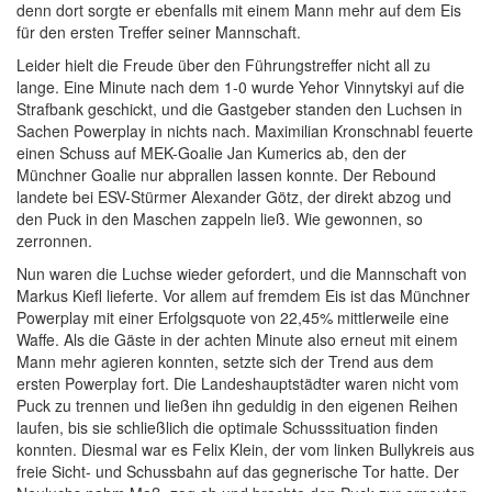
denn dort sorgte er ebenfalls mit einem Mann mehr auf dem Eis
für den ersten Treffer seiner Mannschaft.
Leider hielt die Freude über den Führungstreffer nicht all zu
lange. Eine Minute nach dem 1-0 wurde Yehor Vinnytskyi auf die
Strafbank geschickt, und die Gastgeber standen den Luchsen in
Sachen Powerplay in nichts nach. Maximilian Kronschnabl feuerte
einen Schuss auf MEK-Goalie Jan Kumerics ab, den der
Münchner Goalie nur abprallen lassen konnte. Der Rebound
landete bei ESV-Stürmer Alexander Götz, der direkt abzog und
den Puck in den Maschen zappeln ließ. Wie gewonnen, so
zerronnen.
Nun waren die Luchse wieder gefordert, und die Mannschaft von
Markus Kiefl lieferte. Vor allem auf fremdem Eis ist das Münchner
Powerplay mit einer Erfolgsquote von 22,45% mittlerweile eine
Waffe. Als die Gäste in der achten Minute also erneut mit einem
Mann mehr agieren konnten, setzte sich der Trend aus dem
ersten Powerplay fort. Die Landeshauptstädter waren nicht vom
Puck zu trennen und ließen ihn geduldig in den eigenen Reihen
laufen, bis sie schließlich die optimale Schusssituation finden
konnten. Diesmal war es Felix Klein, der vom linken Bullykreis aus
freie Sicht- und Schussbahn auf das gegnerische Tor hatte. Der