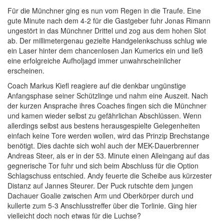
Für die Münchner ging es nun vom Regen in die Traufe. Eine
gute Minute nach dem 4-2 für die Gastgeber fuhr Jonas Rimann
ungestört in das Münchner Drittel und zog aus dem hohen Slot
ab. Der millimetergenau gezielte Handgelenkschuss schlug wie
ein Laser hinter dem chancenlosen Jan Kumerics ein und ließ
eine erfolgreiche Aufholjagd immer unwahrscheinlicher
erscheinen.
Coach Markus Kiefl reagiere auf die denkbar ungünstige
Anfangsphase seiner Schützlinge und nahm eine Auszeit. Nach
der kurzen Ansprache ihres Coaches fingen sich die Münchner
und kamen wieder selbst zu gefährlichan Abschlüssen. Wenn
allerdings selbst aus bestens herausgespielte Gelegenheiten
einfach keine Tore werden wollen, wird das Prinzip Brechstange
benötigt. Dies dachte sich wohl auch der MEK-Dauerbrenner
Andreas Steer, als er in der 53. Minute einen Alleingang auf das
gegnerische Tor fuhr und sich beim Abschluss für die Option
Schlagschuss entschied. Andy feuerte die Scheibe aus kürzester
Distanz auf Jannes Steurer. Der Puck rutschte dem jungen
Dachauer Goalie zwischen Arm und Oberkörper durch und
kullerte zum 5-3 Anschlusstreffer über die Torlinie. Ging hier
vielleicht doch noch etwas für die Luchse?