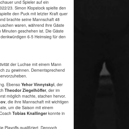
chauer und Spieler auf ein
022/23. Simon Klopstock spielte den
pielte den Puck mit letzter Kraft quer
 und brachte seine Mannschaft 48
Häuschen waren, während ihre Gäste
n Minuten geschehen ist. Die Gäste
m denkwürdigen 6-5 Heimsieg für den
ivität der Luchse mit einem Mann
noch zu gewinnen. Dementsprechend
 hervorzuheben.
tung. Ebenso
Yehor Vinnytskyi
, der
uch
Theodor Ziegelhöffer
, der im
rst möglich machte, stachen hervor.
nov
, die ihre Mannschaft mit wichtigen
ste, um die Saison mit einem
n Coach
Tobias Knallinger
konnte in
e Playoffs qualifiziert. Dennoch