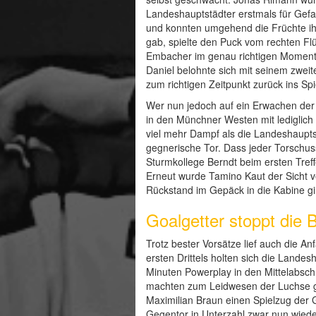
Landeshauptstädter erstmals für Gefa
und konnten umgehend die Früchte ihr
gab, spielte den Puck vom rechten Fl
Embacher im genau richtigen Moment se
Daniel belohnte sich mit seinem zwei
zum richtigen Zeitpunkt zurück ins Spi
Wer nun jedoch auf ein Erwachen der 
in den Münchner Westen mit lediglich 
viel mehr Dampf als die Landeshauptst
gegnerische Tor. Dass jeder Torschuss
Sturmkollege Berndt beim ersten Tref
Erneut wurde Tamino Kaut der Sicht v
Rückstand im Gepäck in die Kabine gi
Goalgetter stoppt die 
Trotz bester Vorsätze lief auch die A
ersten Drittels holten sich die Landes
Minuten Powerplay in den Mittelabsch
machten zum Leidwesen der Luchse gen
Maximilian Braun einen Spielzug der 
Gegentor in Unterzahl zwar nun wiede