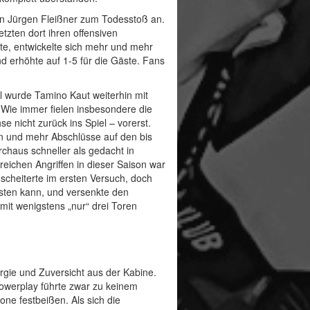
on Jürgen Fleißner zum Todesstoß an.
tzten dort ihren offensiven
nete, entwickelte sich mehr und mehr
d erhöhte auf 1-5 für die Gäste. Fans
el wurde Tamino Kaut weiterhin mit
Wie immer fielen insbesondere die
 nicht zurück ins Spiel – vorerst.
len und mehr Abschlüsse auf den bis
haus schneller als gedacht in
reichen Angriffen in dieser Saison war
 scheiterte im ersten Versuch, doch
esten kann, und versenkte den
mit wenigstens „nur“ drei Toren
gie und Zuversicht aus der Kabine.
Powerplay führte zwar zu keinem
one festbeißen. Als sich die