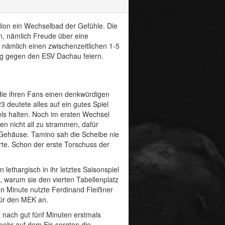
ion ein Wechselbad der Gefühle. Die
en, nämlich Freude über eine
 nämlich einen zwischenzeitlichen 1-5
ieg gegen den ESV Dachau feiern.
die ihren Fans einen denkwürdigen
 deutete alles auf ein gutes Spiel
iels halten. Noch im ersten Wechsel
en nicht all zu strammen, dafür
Gehäuse. Tamino sah die Scheibe nie
te. Schon der erste Torschuss der
lethargisch in ihr letztes Saisonspiel
, warum sie den vierten Tabellenplatz
ten Minute nutzte Ferdinand Fleißner
für den MEK an.
 nach gut fünf Minuten erstmals
mehr auf dem Eis sorgten die