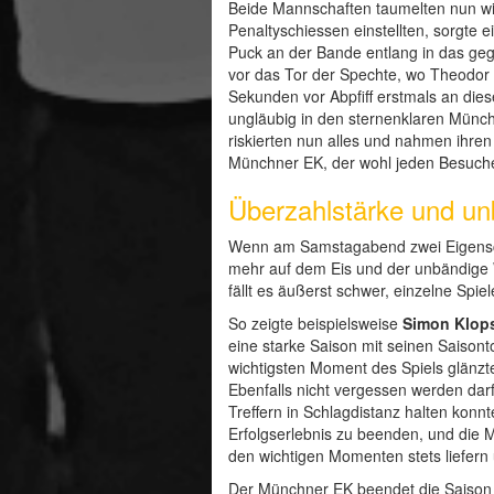
Beide Mannschaften taumelten nun wie
Penaltyschiessen einstellten, sorgte
Puck an der Bande entlang in das gegne
vor das Tor der Spechte, wo Theodor Z
Sekunden vor Abpfiff erstmals an di
ungläubig in den sternenklaren Münchn
riskierten nun alles und nahmen ihre
Münchner EK, der wohl jeden Besuche
Überzahlstärke und u
Wenn am Samstagabend zwei Eigenscha
mehr auf dem Eis und der unbändige
fällt es äußerst schwer, einzelne Sp
So zeigte beispielsweise
Simon Klop
eine starke Saison mit seinen Saison
wichtigsten Moment des Spiels glänzt
Ebenfalls nicht vergessen werden dar
Treffern in Schlagdistanz halten kon
Erfolgserlebnis zu beenden, und die
den wichtigen Momenten stets liefern
Der Münchner EK beendet die Saison 20