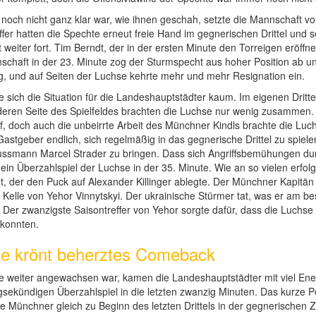
ch nicht ganz klar war, wie ihnen geschah, setzte die Mannschaft v
fer hatten die Spechte erneut freie Hand im gegnerischen Drittel und se
t weiter fort. Tim Berndt, der in der ersten Minute den Torreigen eröff
chaft in der 23. Minute zog der Sturmspecht aus hoher Position ab un
ig, und auf Seiten der Luchse kehrte mehr und mehr Resignation ein.
 sich die Situation für die Landeshauptstädter kaum. Im eigenen Dritt
eren Seite des Spielfeldes brachten die Luchse nur wenig zusammen. 
doch auch die unbeirrte Arbeit des Münchner Kindls brachte die Luchse
Gastgeber endlich, sich regelmäßig in das gegnerische Drittel zu spie
ssmann Marcel Strader zu bringen. Dass sich Angriffsbemühungen durc
n Überzahlspiel der Luchse in der 35. Minute. Wie an so vielen erfolg
t, der den Puck auf Alexander Killinger ablegte. Der Münchner Kapitän
 Kelle von Yehor Vinnytskyi. Der ukrainische Stürmer tat, was er am b
er zwanzigste Saisontreffer von Yehor sorgte dafür, dass die Luchse 
 konnten.
e krönt beherztes Comeback
 weiter angewachsen war, kamen die Landeshauptstädter mit viel Ener
igsekündigen Überzahlspiel in die letzten zwanzig Minuten. Das kurze 
ie Münchner gleich zu Beginn des letzten Drittels in der gegnerischen Z