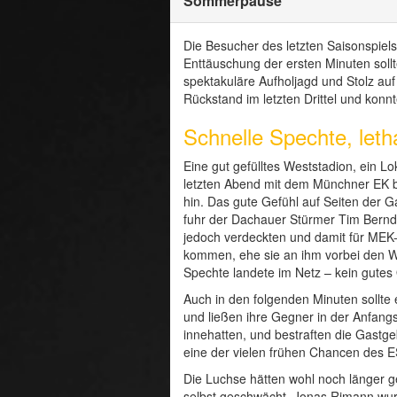
Sommerpause
Die Besucher des letzten Saisonspie
Enttäuschung der ersten Minuten sollt
spektakuläre Aufholjagd und Stolz au
Rückstand im letzten Drittel und konn
Schnelle Spechte, let
Eine gut gefülltes Weststadion, ein 
letzten Abend mit dem Münchner EK bie
hin. Das gute Gefühl auf Seiten der G
fuhr der Dachauer Stürmer Tim Berndt 
jedoch verdeckten und damit für MEK
kommen, ehe sie an ihm vorbei den We
Spechte landete im Netz – kein gutes
Auch in den folgenden Minuten sollte e
und ließen ihre Gegner in der Anfangs
innehatten, und bestraften die Gastge
eine der vielen frühen Chancen des ES
Die Luchse hätten wohl noch länger ge
selbst geschwächt. Jonas Rimann wurd