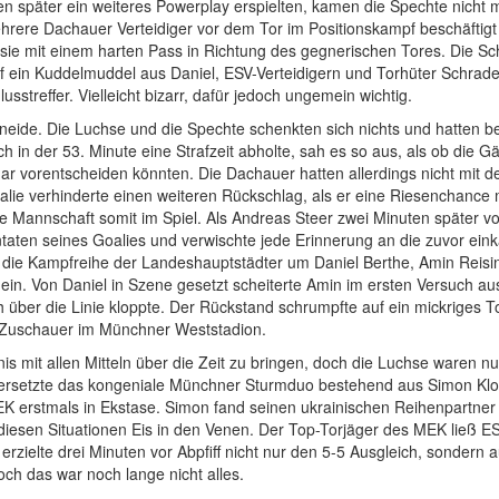
n später ein weiteres Powerplay erspielten, kamen die Spechte nicht
re Dachauer Verteidiger vor dem Tor im Positionskampf beschäftigt hi
sie mit einem harten Pass in Richtung des gegnerischen Tores. Die Sch
uf ein Kuddelmuddel aus Daniel, ESV-Verteidigern und Torhüter Schrad
sstreffer. Vielleicht bizarr, dafür jedoch ungemein wichtig.
neide. Die Luchse und die Spechte schenkten sich nichts und hatten b
ch in der 53. Minute eine Strafzeit abholte, sah es so aus, als ob die G
 gar vorentscheiden könnten. Die Dachauer hatten allerdings nicht mit
alie verhinderte einen weiteren Rückschlag, als er eine Riesenchanc
ine Mannschaft somit im Spiel. Als Andreas Steer zwei Minuten später v
taten seines Goalies und verwischte jede Erinnerung an die zuvor einkas
die Kampfreihe der Landeshauptstädter um Daniel Berthe, Amin Reisi
l ein. Von Daniel in Szene gesetzt scheiterte Amin im ersten Versuch 
ch über die Linie kloppte. Der Rückstand schrumpfte auf ein mickrige
g Zuschauer im Münchner Weststadion.
s mit allen Mitteln über die Zeit zu bringen, doch die Luchse waren n
versetzte das kongeniale Münchner Sturmduo bestehend aus Simon Klo
K erstmals in Ekstase. Simon fand seinen ukrainischen Reihenpartner
n diesen Situationen Eis in den Venen. Der Top-Torjäger des MEK ließ E
zielte drei Minuten vor Abpfiff nicht nur den 5-5 Ausgleich, sondern
och das war noch lange nicht alles.