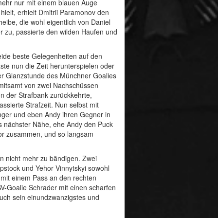
 mehr nur mit einem blauen Auge
elt, erhielt Dmitrii Paramonov den
eibe, die wohl eigentlich von Daniel
er zu, passierte den wilden Haufen und
eide beste Gelegenheiten auf den
äste nun die Zeit herunterspielen oder
 der Glanzstunde des Münchner Goalies
e mitsamt von zwei Nachschüssen
on der Strafbank zurückkehrte,
sierte Strafzeit. Nun selbst mit
nger und eben Andy ihren Gegner in
aus nächster Nähe, ehe Andy den Puck
s Tor zusammen, und so langsam
un nicht mehr zu bändigen. Zwei
pstock und Yehor Vinnytskyi sowohl
 mit einem Pass an den rechten
SV-Goalie Schrader mit einen scharfen
 auch sein einundzwanzigstes und