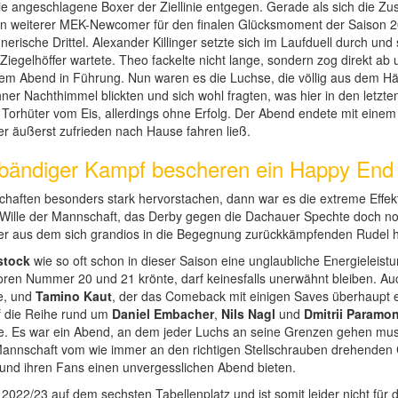
 angeschlagene Boxer der Ziellinie entgegen. Gerade als sich die Zus
 ein weiterer MEK-Newcomer für den finalen Glücksmoment der Saison 2
rische Drittel. Alexander Killinger setzte sich im Laufduell durch und s
iegelhöffer wartete. Theo fackelte nicht lange, sondern zog direkt ab
esem Abend in Führung. Nun waren es die Luchse, die völlig aus dem 
er Nachthimmel blickten und sich wohl fragten, was hier in den letzte
n Torhüter vom Eis, allerdings ohne Erfolg. Der Abend endete mit eine
r äußerst zufrieden nach Hause fahren ließ.
nbändiger Kampf bescheren ein Happy End
ften besonders stark hervorstachen, dann war es die extreme Effekt
 Wille der Mannschaft, das Derby gegen die Dachauer Spechte doch 
ieler aus dem sich grandios in die Begegnung zurückkämpfenden Rudel
stock
wie so oft schon in dieser Saison eine unglaubliche Energieleis
toren Nummer 20 und 21 krönte, darf keinesfalls unerwähnt bleiben. A
e, und
Tamino Kaut
, der das Comeback mit einigen Saves überhaupt e
f die Reihe rund um
Daniel Embacher
,
Nils Nagl
und
Dmitrii Paramo
nte. Es war ein Abend, an dem jeder Luchs an seine Grenzen gehen mus
 Mannschaft vom wie immer an den richtigen Stellschrauben drehende
 und ihren Fans einen unvergesslichen Abend bieten.
22/23 auf dem sechsten Tabellenplatz und ist somit leider nicht für di