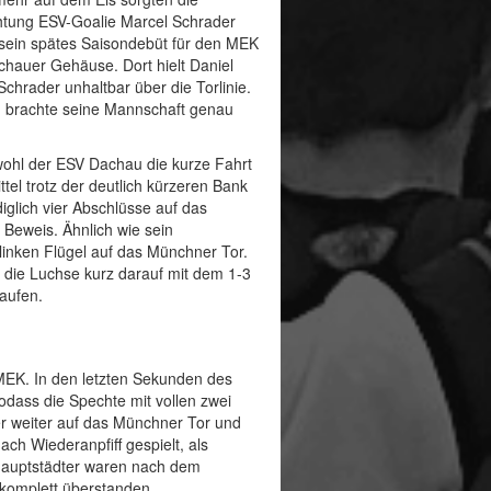
chtung ESV-Goalie Marcel Schrader
 sein spätes Saisondebüt für den MEK
chauer Gehäuse. Dort hielt Daniel
chrader unhaltbar über die Torlinie.
nd brachte seine Mannschaft genau
wohl der ESV Dachau die kurze Fahrt
tel trotz der deutlich kürzeren Bank
iglich vier Abschlüsse auf das
 Beweis. Ähnlich wie sein
inken Flügel auf das Münchner Tor.
 die Luchse kurz darauf mit dem 1-3
aufen.
 MEK. In den letzten Sekunden des
sodass die Spechte mit vollen zwei
er weiter auf das Münchner Tor und
h Wiederanpfiff gespielt, als
shauptstädter waren nach dem
 komplett überstanden.