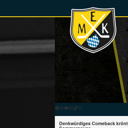
Facebook
Instagram
YouTube
WhatsApp
TikTok
E-Mail
Denkwürdiges Comeback krönt s