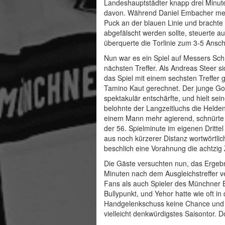
Landeshauptstädter knapp drei Minute
davon. Während Daniel Embacher mehre
Puck an der blauen Linie und brachte 
abgefälscht werden sollte, steuerte a
überquerte die Torlinie zum 3-5 Anschlu
Nun war es ein Spiel auf Messers Sch
nächsten Treffer. Als Andreas Steer si
das Spiel mit einem sechsten Treffer
Tamino Kaut gerechnet. Der junge Go
spektakulär entschärfte, und hielt se
belohnte der Langzeitluchs die Helden
einem Mann mehr agierend, schnürte 
der 56. Spielminute im eigenen Dritte
aus noch kürzerer Distanz wortwörtli
beschlich eine Vorahnung die achtzi
Die Gäste versuchten nun, das Ergebni
Minuten nach dem Ausgleichstreffer 
Fans als auch Spieler des Münchner E
Bullypunkt, und Yehor hatte wie oft i
Handgelenkschuss keine Chance und er
vielleicht denkwürdigstes Saisontor. D