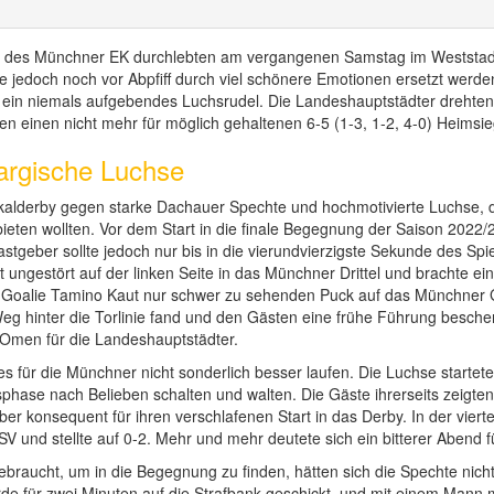
ls des Münchner EK durchlebten am vergangenen Samstag im Weststad
e jedoch noch vor Abpfiff durch viel schönere Emotionen ersetzt werd
f ein niemals aufgebendes Luchsrudel. Die Landeshauptstädter drehten
ten einen nicht mehr für möglich gehaltenen 6-5 (1-3, 1-2, 4-0) Heims
hargische Luchse
Lokalderby gegen starke Dachauer Spechte und hochmotivierte Luchse, 
ten wollten. Vor dem Start in die finale Begegnung der Saison 2022/23
astgeber sollte jedoch nur bis in die vierundvierzigste Sekunde des Sp
ungestört auf der linken Seite in das Münchner Drittel und brachte ein
-Goalie Tamino Kaut nur schwer zu sehenden Puck auf das Münchner 
g hinter die Torlinie fand und den Gästen eine frühe Führung bescher
 Omen für die Landeshauptstädter.
s für die Münchner nicht sonderlich besser laufen. Die Luchse starteten 
phase nach Belieben schalten und walten. Die Gäste ihrerseits zeigten
ber konsequent für ihren verschlafenen Start in das Derby. In der vier
V und stellte auf 0-2. Mehr und mehr deutete sich ein bitterer Abend 
braucht, um in die Begegnung zu finden, hätten sich die Spechte nicht
e für zwei Minuten auf die Strafbank geschickt, und mit einem Mann 