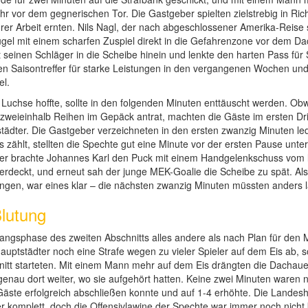
hr vor dem gegnerischen Tor. Die Gastgeber spielten zielstrebig in Ri
er Arbeit ernten. Nils Nagl, der nach abgeschlossener Amerika-Reise
ügel mit einem scharfen Zuspiel direkt in die Gefahrenzone vor dem Da
inen Schläger in die Scheibe hinein und lenkte den harten Pass für S
ten Saisontreffer für starke Leistungen in den vergangenen Wochen u
el.
Luchse hoffte, sollte in den folgenden Minuten enttäuscht werden. Ob
zweieinhalb Reihen im Gepäck antrat, machten die Gäste im ersten Drit
ädter. Die Gastgeber verzeichneten in den ersten zwanzig Minuten led
 zählt, stellten die Spechte gut eine Minute vor der ersten Pause unter
fer brachte Johannes Karl den Puck mit einem Handgelenkschuss vom l
erdeckt, und erneut sah der junge MEK-Goalie die Scheibe zu spät. Als
ngen, war eines klar – die nächsten zwanzig Minuten müssten anders l
Blutung
nfangsphase des zweiten Abschnitts alles andere als nach Plan für den
hauptstädter noch eine Strafe wegen zu vieler Spieler auf dem Eis ab, 
nitt starteten. Mit einem Mann mehr auf dem Eis drängten die Dachau
au dort weiter, wo sie aufgehört hatten. Keine zwei Minuten waren nac
Gäste erfolgreich abschließen konnte und auf 1-4 erhöhte. Die Lande
r komplett, doch die Offensivlawine der Spechte war immer noch nicht