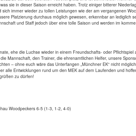
 was sie in dieser Saison erreicht haben. Trotz einiger bitterer Nieder
nd sich immer wieder zu tollen Leistungen wie der am vergangenen Wo
sere Platzierung durchaus möglich gewesen, erkennbar an lediglich s
nnschaft und Staff jedoch über eine tolle Saison und werden im kom
nate, ehe die Luchse wieder in einem Freundschafts- oder Pflichtspiel 
die Mannschaft, den Trainer, die ehrenamtlichen Helfer, unsere Sponso
chten – ohne euch wäre das Unterfangen „Münchner EK“ nicht möglich
r alle Entwicklungen rund um den MEK auf dem Laufenden und hoffe
grüßen zu dürfen!
au Woodpeckers 6-5 (1-3, 1-2, 4-0)