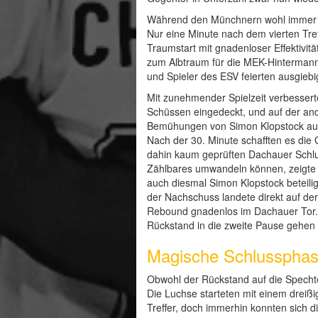
Während den Münchnern wohl immer no
Nur eine Minute nach dem vierten Tref
Traumstart mit gnadenloser Effektivitä
zum Albtraum für die MEK-Hintermanns
und Spieler des ESV feierten ausgieb
Mit zunehmender Spielzeit verbesserte
Schüssen eingedeckt, und auf der and
Bemühungen von Simon Klopstock auf, 
Nach der 30. Minute schafften es die 
dahin kaum geprüften Dachauer Schlu
Zählbares umwandeln können, zeigte ei
auch diesmal Simon Klopstock beteilig
der Nachschuss landete direkt auf der
Rebound gnadenlos im Dachauer Tor. D
Rückstand in die zweite Pause gehen
Magische Schlussphas
Obwohl der Rückstand auf die Spechte
Die Luchse starteten mit einem dreiß
Treffer, doch immerhin konnten sich d