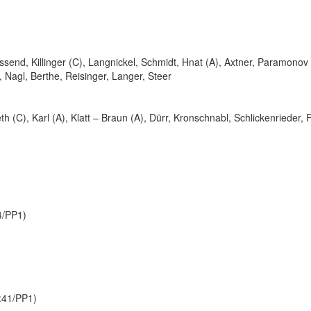
send, Killinger (C), Langnickel, Schmidt, Hnat (A), Axtner, Paramonov
, Nagl, Berthe, Reisinger, Langer, Steer
 (C), Karl (A), Klatt – Braun (A), Dürr, Kronschnabl, Schlickenrieder, 
4/PP1)
4:41/PP1)