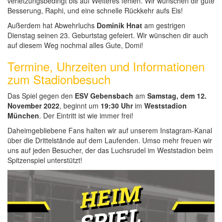
verletzungsbedingt bis auf Weiteres fehlen. Wir wünschen dir gute
Besserung, Raphi, und eine schnelle Rückkehr aufs Eis!
Außerdem hat Abwehrluchs
Dominik Hnat
am gestrigen
Dienstag seinen 23. Geburtstag gefeiert. Wir wünschen dir auch
auf diesem Weg nochmal alles Gute, Domi!
Termine, Uhrzeiten und Informationen
zum Stadionbesuch
Das Spiel gegen den
ESV Gebensbach
am
Samstag, dem 12.
November 2022
, beginnt um
19:30 Uhr
im
Weststadion
München
. Der Eintritt ist wie immer frei!
Daheimgebliebene Fans halten wir auf unserem Instagram-Kanal
über die Drittelstände auf dem Laufenden. Umso mehr freuen wir
uns auf jeden Besucher, der das Luchsrudel im Weststadion beim
Spitzenspiel unterstützt!