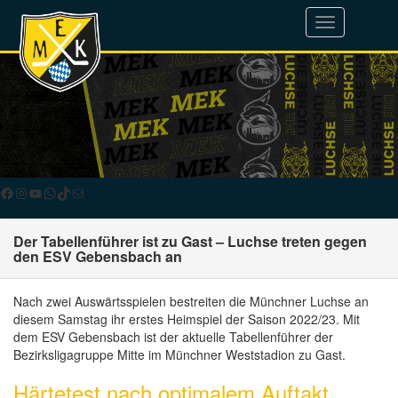
Toggle
navigation
Facebook
Instagram
YouTube
WhatsApp
TikTok
E-Mail
Der Tabellenführer ist zu Gast – Luchse treten gegen
den ESV Gebensbach an
Nach zwei Auswärtsspielen bestreiten die Münchner Luchse an
diesem Samstag ihr erstes Heimspiel der Saison 2022/23. Mit
dem ESV Gebensbach ist der aktuelle Tabellenführer der
Bezirksligagruppe Mitte im Münchner Weststadion zu Gast.
Härtetest nach optimalem Auftakt