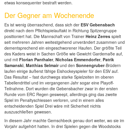
etwas konsequenter bestraft werden.
Der Gegner am Wochenende
Es ist wenig überraschend, dass sich der
ESV Gebensbach
direkt nach dem Pflichtspielauftakt in Richtung Spitzengruppe
positioniert hat. Die Mannschaft von Trainer
Heinz Zerres
spielt
seit mehreren Jahren weitestgehend unverändert zusammen und
dementsprechend ein eingeschworener Haufen. Der größte Teil
des Kaders weist in Sachen Größe wie Gewicht Gardemaße auf,
und mit
Florian Panthaler
,
Nicholas Emmendorfer
,
Patrik
Samanski
,
Matthias Selmair
und den
Sonnengruber
-Brüdern
laufen einige äußerst fähige Eishockeyspieler für den ESV auf.
Das Resultat – fast durchwegs starke Spielzeiten im oberen
Tabellendrittel und im vergangenen Jahr sogar eine Playoff-
Teilnahme. Dort wurden die Gebensbacher zwar in der ersten
Runde vom ERC Regen gesweept, allerdings ging das zweite
Spiel im Penaltyschiessen verloren, und in einem alles
entscheidenden Spiel Drei wäre mit Sicherheit nichts
auszuschließen gewesen.
In diesem Jahr machte Gemschbeck genau dort weiter, wo sie im
Vorjahr aufgehört hatten. In drei Spielen gegen die Woodstocks