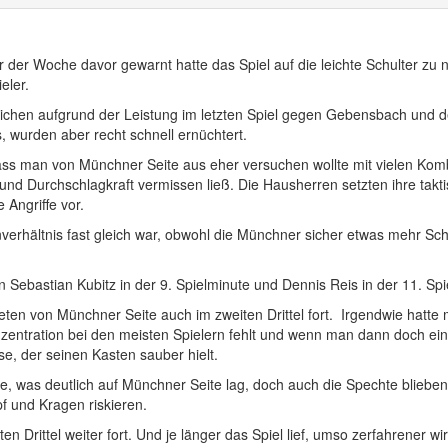
 der Woche davor gewarnt hatte das Spiel auf die leichte Schulter zu
eler.
tlichen aufgrund der Leistung im letzten Spiel gegen Gebensbach und
, wurden aber recht schnell ernüchtert.
s, dass man von Münchner Seite aus eher versuchen wollte mit vielen K
t und Durchschlagkraft vermissen ließ. Die Hausherren setzten ihre tak
 Angriffe vor.
verhältnis fast gleich war, obwohl die Münchner sicher etwas mehr Sch
on Sebastian Kubitz in der 9. Spielminute und Dennis Reis in der 11. S
reten von Münchner Seite auch im zweiten Drittel fort. Irgendwie hatt
nzentration bei den meisten Spielern fehlt und wenn man dann doch e
e, der seinen Kasten sauber hielt.
e, was deutlich auf Münchner Seite lag, doch auch die Spechte blieben
 und Kragen riskieren.
en Drittel weiter fort. Und je länger das Spiel lief, umso zerfahrener 