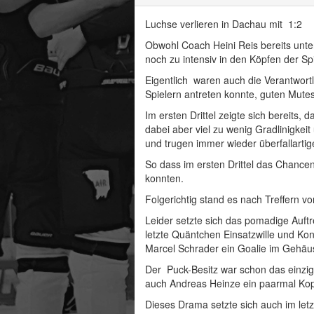
Luchse verlieren in Dachau mit 1:2
Obwohl Coach Heini Reis bereits unter
noch zu intensiv in den Köpfen der Spi
Eigentlich waren auch die Verantwor
Spielern antreten konnte, guten Mutes
Im ersten Drittel zeigte sich bereit
dabei aber viel zu wenig Gradlinigkei
und trugen immer wieder überfallartige
So dass im ersten Drittel das Chancen
konnten.
Folgerichtig stand es nach Treffern v
Leider setzte sich das pomadige Auft
letzte Quäntchen Einsatzwille und Ko
Marcel Schrader ein Goalie im Gehäus
Der Puck-Besitz war schon das einzig
auch Andreas Heinze ein paarmal Kopf
Dieses Drama setzte sich auch im letzt