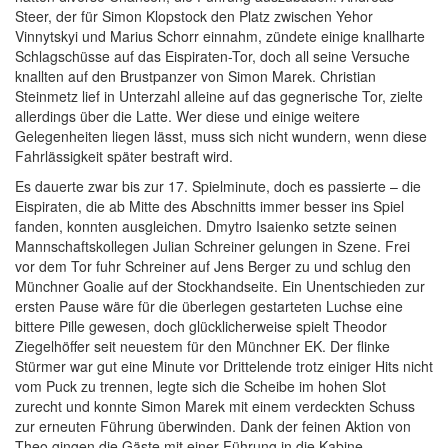
Steer, der für Simon Klopstock den Platz zwischen Yehor
Vinnytskyi und Marius Schorr einnahm, zündete einige knallharte
Schlagschüsse auf das Eispiraten-Tor, doch all seine Versuche
knallten auf den Brustpanzer von Simon Marek. Christian
Steinmetz lief in Unterzahl alleine auf das gegnerische Tor, zielte
allerdings über die Latte. Wer diese und einige weitere
Gelegenheiten liegen lässt, muss sich nicht wundern, wenn diese
Fahrlässigkeit später bestraft wird.
Es dauerte zwar bis zur 17. Spielminute, doch es passierte – die
Eispiraten, die ab Mitte des Abschnitts immer besser ins Spiel
fanden, konnten ausgleichen. Dmytro Isaienko setzte seinen
Mannschaftskollegen Julian Schreiner gelungen in Szene. Frei
vor dem Tor fuhr Schreiner auf Jens Berger zu und schlug den
Münchner Goalie auf der Stockhandseite. Ein Unentschieden zur
ersten Pause wäre für die überlegen gestarteten Luchse eine
bittere Pille gewesen, doch glücklicherweise spielt Theodor
Ziegelhöffer seit neuestem für den Münchner EK. Der flinke
Stürmer war gut eine Minute vor Drittelende trotz einiger Hits nicht
vom Puck zu trennen, legte sich die Scheibe im hohen Slot
zurecht und konnte Simon Marek mit einem verdeckten Schuss
zur erneuten Führung überwinden. Dank der feinen Aktion von
Theo gingen die Gäste mit einer Führung in die Kabine.