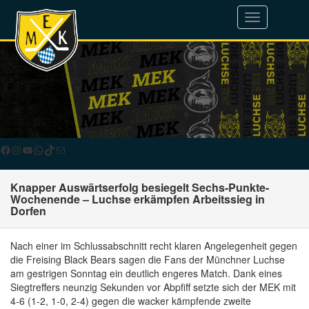
Toggle
navigation
Facebook
Instagram
YouTube
WhatsApp
TikTok
E-Mail
Knapper Auswärtserfolg besiegelt Sechs-Punkte-
Wochenende – Luchse erkämpfen Arbeitssieg in
Dorfen
Nach einer im Schlussabschnitt recht klaren Angelegenheit gegen
die Freising Black Bears sagen die Fans der Münchner Luchse
am gestrigen Sonntag ein deutlich engeres Match. Dank eines
Siegtreffers neunzig Sekunden vor Abpfiff setzte sich der MEK mit
4-6 (1-2, 1-0, 2-4) gegen die wacker kämpfende zweite