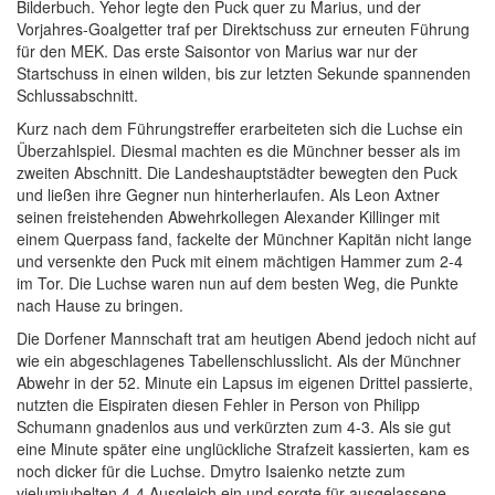
Bilderbuch. Yehor legte den Puck quer zu Marius, und der
Vorjahres-Goalgetter traf per Direktschuss zur erneuten Führung
für den MEK. Das erste Saisontor von Marius war nur der
Startschuss in einen wilden, bis zur letzten Sekunde spannenden
Schlussabschnitt.
Kurz nach dem Führungstreffer erarbeiteten sich die Luchse ein
Überzahlspiel. Diesmal machten es die Münchner besser als im
zweiten Abschnitt. Die Landeshauptstädter bewegten den Puck
und ließen ihre Gegner nun hinterherlaufen. Als Leon Axtner
seinen freistehenden Abwehrkollegen Alexander Killinger mit
einem Querpass fand, fackelte der Münchner Kapitän nicht lange
und versenkte den Puck mit einem mächtigen Hammer zum 2-4
im Tor. Die Luchse waren nun auf dem besten Weg, die Punkte
nach Hause zu bringen.
Die Dorfener Mannschaft trat am heutigen Abend jedoch nicht auf
wie ein abgeschlagenes Tabellenschlusslicht. Als der Münchner
Abwehr in der 52. Minute ein Lapsus im eigenen Drittel passierte,
nutzten die Eispiraten diesen Fehler in Person von Philipp
Schumann gnadenlos aus und verkürzten zum 4-3. Als sie gut
eine Minute später eine unglückliche Strafzeit kassierten, kam es
noch dicker für die Luchse. Dmytro Isaienko netzte zum
vielumjubelten 4-4 Ausgleich ein und sorgte für ausgelassene