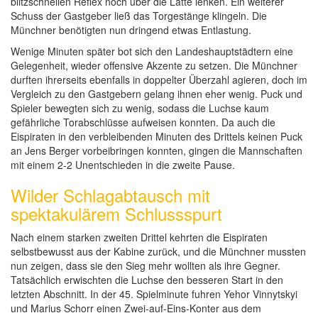
blitzschnellen Reflex noch über die Latte lenken. Ein weiterer
Schuss der Gastgeber ließ das Torgestänge klingeln. Die
Münchner benötigten nun dringend etwas Entlastung.
Wenige Minuten später bot sich den Landeshauptstädtern eine
Gelegenheit, wieder offensive Akzente zu setzen. Die Münchner
durften ihrerseits ebenfalls in doppelter Überzahl agieren, doch im
Vergleich zu den Gastgebern gelang ihnen eher wenig. Puck und
Spieler bewegten sich zu wenig, sodass die Luchse kaum
gefährliche Torabschlüsse aufweisen konnten. Da auch die
Eispiraten in den verbleibenden Minuten des Drittels keinen Puck
an Jens Berger vorbeibringen konnten, gingen die Mannschaften
mit einem 2-2 Unentschieden in die zweite Pause.
Wilder Schlagabtausch mit
spektakulärem Schlussspurt
Nach einem starken zweiten Drittel kehrten die Eispiraten
selbstbewusst aus der Kabine zurück, und die Münchner mussten
nun zeigen, dass sie den Sieg mehr wollten als ihre Gegner.
Tatsächlich erwischten die Luchse den besseren Start in den
letzten Abschnitt. In der 45. Spielminute fuhren Yehor Vinnytskyi
und Marius Schorr einen Zwei-auf-Eins-Konter aus dem