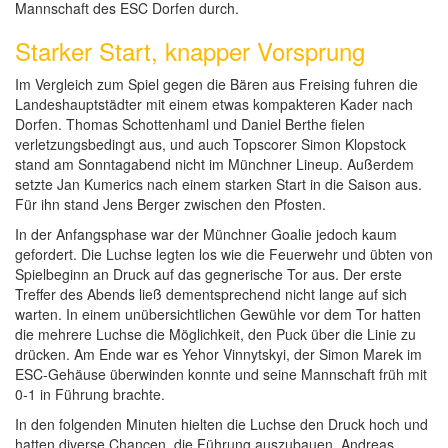
Mannschaft des ESC Dorfen durch.
Starker Start, knapper Vorsprung
Im Vergleich zum Spiel gegen die Bären aus Freising fuhren die
Landeshauptstädter mit einem etwas kompakteren Kader nach
Dorfen. Thomas Schottenhaml und Daniel Berthe fielen
verletzungsbedingt aus, und auch Topscorer Simon Klopstock
stand am Sonntagabend nicht im Münchner Lineup. Außerdem
setzte Jan Kumerics nach einem starken Start in die Saison aus.
Für ihn stand Jens Berger zwischen den Pfosten.
In der Anfangsphase war der Münchner Goalie jedoch kaum
gefordert. Die Luchse legten los wie die Feuerwehr und übten von
Spielbeginn an Druck auf das gegnerische Tor aus. Der erste
Treffer des Abends ließ dementsprechend nicht lange auf sich
warten. In einem unübersichtlichen Gewühle vor dem Tor hatten
die mehrere Luchse die Möglichkeit, den Puck über die Linie zu
drücken. Am Ende war es Yehor Vinnytskyi, der Simon Marek im
ESC-Gehäuse überwinden konnte und seine Mannschaft früh mit
0-1 in Führung brachte.
In den folgenden Minuten hielten die Luchse den Druck hoch und
hatten diverse Chancen, die Führung auszubauen. Andreas