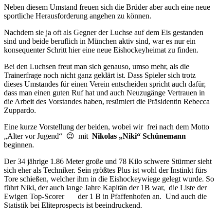
Neben diesem Umstand freuen sich die Brüder aber auch eine neue
sportliche Herausforderung angehen zu können.
Nachdem sie ja oft als Gegner der Luchse auf dem Eis gestanden
sind und beide beruflich in München aktiv sind, war es nur ein
konsequenter Schritt hier eine neue Eishockeyheimat zu finden.
Bei den Luchsen freut man sich genauso, umso mehr, als die
Trainerfrage noch nicht ganz geklärt ist. Dass Spieler sich trotz
dieses Umstandes für einen Verein entscheiden spricht auch dafür,
dass man einen guten Ruf hat und auch Neuzugänge Vertrauen in
die Arbeit des Vorstandes haben, resümiert die Präsidentin Rebecca
Zuppardo.
Eine kurze Vorstellung der beiden, wobei wir frei nach dem Motto
„Alter vor Jugend“ 😉 mit
Nikolas „Niki“ Schünemann
beginnen.
Der 34 jährige 1.86 Meter große und 78 Kilo schwere Stürmer sieht
sich eher als Techniker. Sein größtes Plus ist wohl der Instinkt fürs
Tore schießen, welcher ihm in die Eishockeywiege gelegt wurde. So
führt Niki, der auch lange Jahre Kapitän der 1B war, die Liste der
Ewigen Top-Scorer der 1 B in Pfaffenhofen an. Und auch die
Statistik bei Eliteprospects ist beeindruckend.