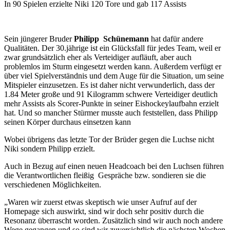
In 90 Spielen erzielte Niki 120 Tore und gab 117 Assists
Sein jüngerer Bruder
Philipp Schünemann
hat dafür andere
Qualitäten. Der 30.jährige ist ein Glücksfall für jedes Team, weil er
zwar grundsätzlich eher als Verteidiger aufläuft, aber auch
problemlos im Sturm eingesetzt werden kann. Außerdem verfügt er
über viel Spielverständnis und dem Auge für die Situation, um seine
Mitspieler einzusetzen. Es ist daher nicht verwunderlich, dass der
1.84 Meter große und 91 Kilogramm schwere Verteidiger deutlich
mehr Assists als Scorer-Punkte in seiner Eishockeylaufbahn erzielt
hat. Und so mancher Stürmer musste auch feststellen, dass Philipp
seinen Körper durchaus einsetzen kann
Wobei übrigens das letzte Tor der Brüder gegen die Luchse nicht
Niki sondern Philipp erzielt.
Auch in Bezug auf einen neuen Headcoach bei den Luchsen führen
die Verantwortlichen fleißig Gespräche bzw. sondieren sie die
verschiedenen Möglichkeiten.
„Waren wir zuerst etwas skeptisch wie unser Aufruf auf der
Homepage sich auswirkt, sind wir doch sehr positiv durch die
Resonanz überrascht worden. Zusätzlich sind wir auch noch andere
Wege gegangen und so sind wir zuversichtlich die nächsten Wochen