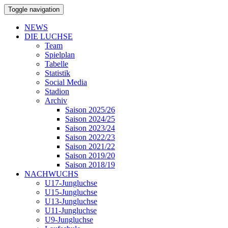
Toggle navigation
NEWS
DIE LUCHSE
Team
Spielplan
Tabelle
Statistik
Social Media
Stadion
Archiv
Saison 2025/26
Saison 2024/25
Saison 2023/24
Saison 2022/23
Saison 2021/22
Saison 2019/20
Saison 2018/19
NACHWUCHS
U17-Jungluchse
U15-Jungluchse
U13-Jungluchse
U11-Jungluchse
U9-Jungluchse